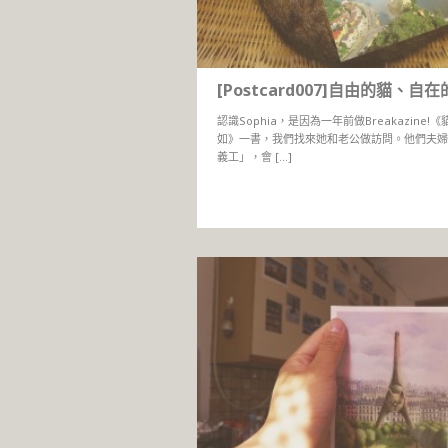
[Postcard007]自由的貓、自
認識Sophia，是因為一年前做Breakazine!
如》一書，我們找來她和老公做訪問。他們夫婦
義工」，會 […]