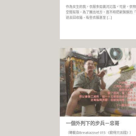
作為女生的我，衣服多如黃河氾濫。可是，衣物
空間有限，為了騰出地方，我不時把新簇簇的「
送去回收箱，有些衣服甚至 […]
一個外判下的步兵－忠哥
（轉載自Breakazine! 015 《窮得只派錢》）