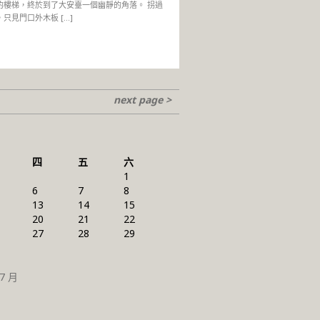
的樓梯，終於到了大安臺一個幽靜的角落。 拐過
只見門口外木板 […]
next page >
四
五
六
1
6
7
8
13
14
15
20
21
22
27
28
29
 7 月