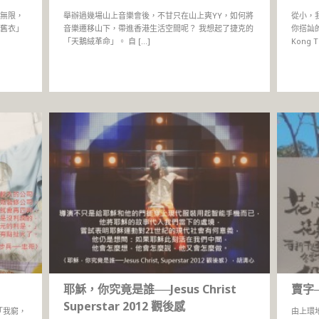
無限，
舉辦過幾場山上音樂會後，不甘只在山上爽YY，如何將
從小，
舊衣」
音樂遷移山下，帶進香港生活空間呢？ 我想起了捷克的
你搭訕
「天鵝絨革命」。 自 […]
Kong T
耶穌，你究竟是誰──Jesus Christ
賣字
Superstar 2012 觀後感
 「我窮，
由上環