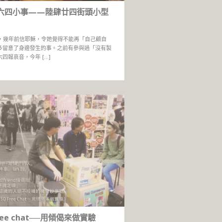
六四小事——陸肆廿四街頭小型
on，幾年前信耶穌，令她覺得不能再「自己顧自
多留意了身邊發生的事。之前有參與過「沒有製
四報哀音，今年 […]
Free chat──用傾偈來做實驗