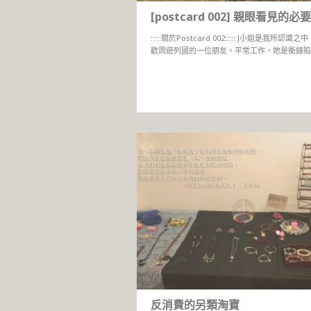
[postcard 002] 親眼看見的必要
:::::關於Postcard 002::::: J小姐是我所認識
歡周遊列國的一位朋友。平常工作，她是衝鋒陷陣
反消費的另類淘寶