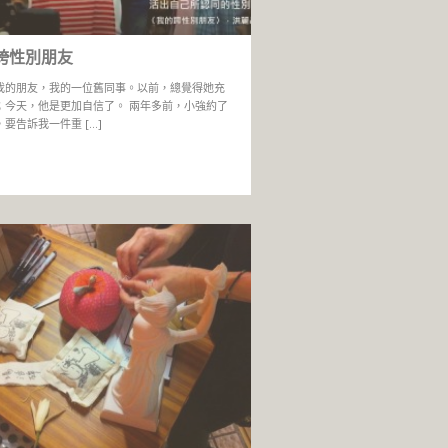
跨性別朋友
我的朋友，我的一位舊同事。以前，總覺得她充
；今天，他是更加自信了。 兩年多前，小強約了
要告訴我一件重 […]