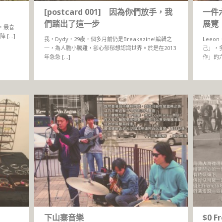
[postcard 001] 因為你們放手，我
一件
們踏出了這一步
展覽
之中，最喜
 […]
我，Dydy，29歲，個多月前仍是Breakazine!編輯之
Lee
一，為人膽小騰雞，卻心郁郁想認識世界。於是在2013
己」，
年急急 […]
作」的六
下山寨音樂
$0 