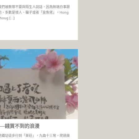
我們被教導不要與陌生人說話，因為無端白事跟
的，多數是壞人、騙子或者「金魚佬」。Hong
houg […]
──錢買不到的浪漫
地鐵站徒步行到「茶莊」，九曲十三彎，爬過幾