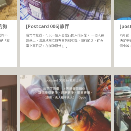
在的狗
[Postcard 006]旅伴
[po
《貓狗不
我常常覺得，可以一個人去旅行的人很有型。 一個人在
兩年前
是「貓
旅途上，瀟灑地揹着麻布背包和相機，隨行隨影，在火
決定要
車上寫日記，在咖啡廳外 […]
個小城，