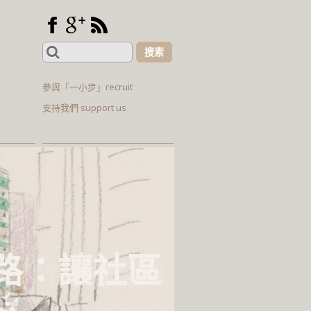
Search
for:
參與「一小步」recruit
支持我們 support us
p走杯：真係
路：讓社區
站
街