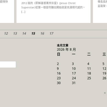
窮得快
條長長
2012 版的《耶穌基督萬世巨星》(Jesus Christ
盆栽架，
Superstar)從第一個音符蹦出開始就是充滿現代感的。
[…]
12
13
14
15
16
17
本月文章
2026 年 8 月
日
一
二
三
2
3
4
5
9
10
11
12
16
17
18
19
23
24
25
26
30
31
«