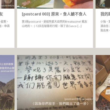
朋友
[postcard 003] 原來，食人䱽不食人
我的
一星期，
第3張postcard，是給熱愛大自然的Breakazine! 戰友
小強，
始，申請
山地的。: ) 12天在秘魯的行程，除了去Cusco […]
滿自信
我出來，