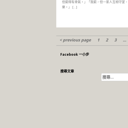
但窮得有骨氣。」「我窮，但一家人互相守望，
樂。」 […]
< previous page
1
2
3
...
Facebook 一小步
搜尋文章
搜
尋
關
鍵
字: