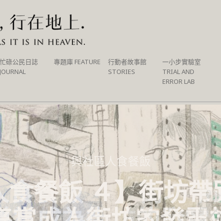
忙碌公民日誌
專題庫 FEATURE
行動者故事館
一小步實驗室
JOURNAL
STORIES
TRIAL AND
ERROR LAB
與社區人食餐飯
與社區人食餐飯
食餐飯２】Go Cu
人食餐飯 ４】街坊帶
導賞成為街坊的發電
好想人人帶私家杯出