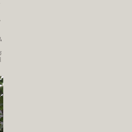
。
私
方
曬