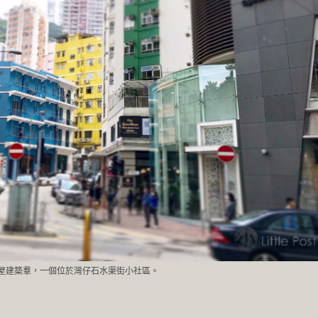
屋建築羣，一個位於灣仔石水渠街小社區。