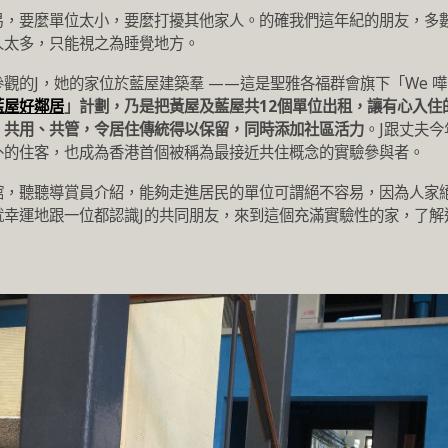
易，要麼單位太小，要麼打擾其他家人。的確我們這年紀的朋友，多
人太多，只能視之為睡覺地方。
觀的J，她的家位於藍屋建築羣 ——這是聖雅各福群會旗下「We 嘩
藍屋好鄰居
」計劃
，乃是把黃屋及藍屋共12個單位出租，讓有心入住
、共用、共管，令居住傳統得以保留，同時添加社區活力
。J跟丈夫今
外的住客，也成為香港首個被稱為最接近共住概念的實驗參與者。
館，聽聽導賞員介紹，能夠走進居民的單位可謂絕不容易，因為人家
就幸運地跟一位都認識J的共同朋友，來到這個充滿實驗性的家，了解