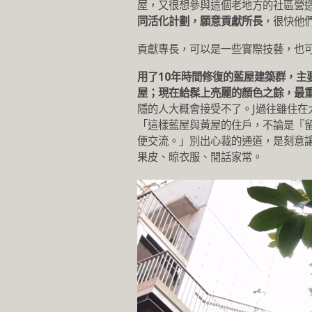
屋，又很想參與這個老地方的社區營
同活化計劃，願意貢獻所長
，很快他
貢獻專長，可以是一些實際技藝，也可
用了10年時間修復的藍屋建築群，主
屋；現在給髹上亮麗的顏色之餘，最
隱的人大概會接受不了。J過往雖住
「這樣藍屋與黃屋的住戶，不論是『
便交流。」別出心裁的通道，是刻意讓
果皮、晾衣服、閒話家常。