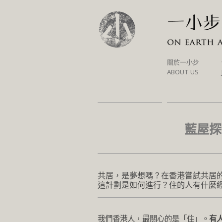
SKIP
關於一小步
TO
ABOUT US
CONTENT
藍屋探
共居，是夢想嗎？在香港嘗試共居
這計劃是如何進行？住的人有什麼
我們香港人，最關心的是「住」。
有人