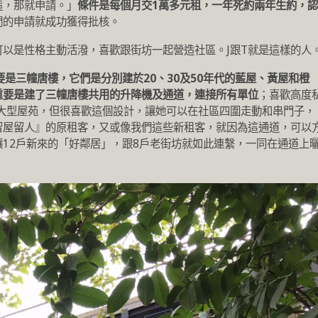
造，那就申請。」
條件是每個月交1萬多元租，一年死約兩年生約，認
們的申請就成功獲得批核。
以是性格主動活潑，喜歡跟街坊一起營造社區。J跟T就是這樣的人
要是三幢唐樓，它們是分別建於20、30及50年代的藍屋、黃屋和橙
重要是建了三幢唐樓共用的升降機及通道，連接所有單位
；喜歡高度
在大型屋苑，但很喜歡這個設計，讓她可以在社區四圍走動和串門子，
留屋留人』的原租客，又或像我們這些新租客，就因為這通道，可以
12戶新來的「好鄰居」，跟8戶老街坊就如此連繫，一同在通道上