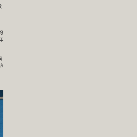
數
的
年
絕
這