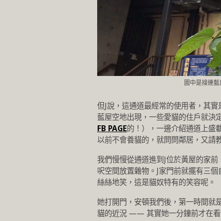
圖中是接連藍
但J說，這通道最經常的使用者，其實
藍屋空地出現，一些愛貓的住戶就決
FB PAGE
的！），一邊介紹通道上盛
以前不會養貓的，就問問鄰居，又請
我們慢慢從通道進到J位於黃屋的家前
呎空間放置雜物。J家門前就擺有三
絲絲地笑，這是貓奴特有的笑容呢。
她打開門，安頓我們後，第一時間就
貓的近況 —— 其實她一分鐘前才在