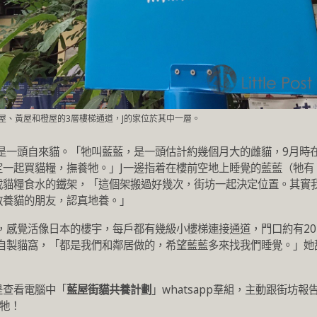
屋、黃屋和橙屋的3層樓梯通道，J的家位於其中一層。
是一頭自來貓。「牠叫藍藍，是一頭估計約幾個月大的雌貓，9月時
定一起買貓糧，撫養牠。」J一邊指着在樓前空地上睡覺的藍藍（牠有
載貓糧食水的鐵架，「這個架搬過好幾次，街坊一起決定位置。其實
教養貓的朋友，認真地養。」
，感覺活像日本的樓宇，每戶都有幾級小樓梯連接通道，門口約有20
個自製貓窩，「都是我們和鄰居做的，希望藍藍多來找我們睡覺。」她
是查看電腦中「
藍屋街貓共養計劃
」whatsapp羣組，主動跟街坊報
看牠！