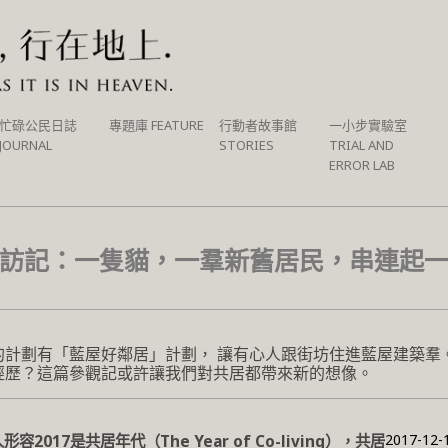
忙碌公民日誌
專題庫 FEATURE
行動者故事館
一小步實驗室
JOURNAL
STORIES
TRIAL AND
ERROR LAB
訪記：一隻貓，一羣新舊居民，串連起
的計劃有「藍屋好鄰居」計劃， 讓有心人跟街坊住進藍屋建築羣
經歷？這篇參觀記或許讓我們對共居都帶來新的想像。
2017-12-
形容2017是共居年代（The Year of Co-living），共居