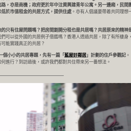
出路，亦是商機；政府更於年中注資興建青年公寓。另一邊廂，民間
以低於市值租金的共居方式，提供住處
。亦有人倡議要帶着共同理想
決的只有住屋問題嗎？把房間劏開分租也是共居嗎？共居原來的精神
我們可以從外國的共居例子借鑑嗎？香港人透過共居，除了有所棲身
有可能實踐真正的共居？
有一個小小的共居專題，先有一篇「
藍屋好鄰居
」計劃
的住戶參觀記
。
如何進行？到訪過後，或許我們都對共住帶來另一番想法。
________________________________