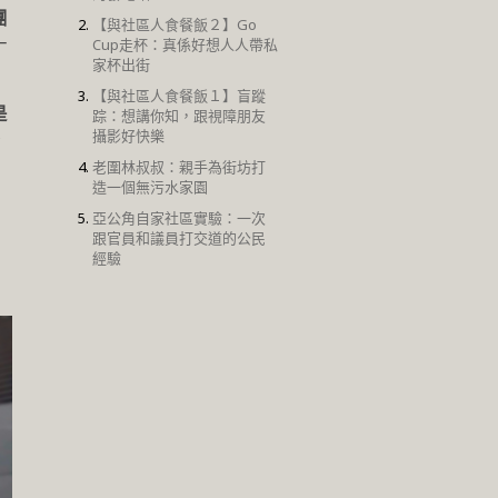
團
【與社區人食餐飯２】Go
一
Cup走杯：真係好想人人帶私
家杯出街
【與社區人食餐飯１】盲蹤
是
踪：想講你知，跟視障朋友
攝影好快樂
，
老圍林叔叔：親手為街坊打
造一個無污水家園
亞公角自家社區實驗：一次
跟官員和議員打交道的公民
經驗