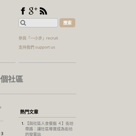
Search
for:
參與「一小步」recruit
支持我們 support us
一個社區
。
熱門文章
【與社區人食餐飯 ４】街坊
帶路：讓社區導賞成為街坊
13
的發電站