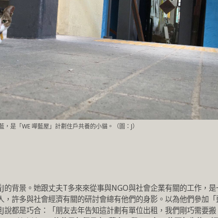
藍，是「WE 嘩藍屋」計劃住戶共養的小貓。（圖：J）
J的背景。她跟丈夫T多來來從事與NGO與社會企業有關的工作，是
璧人，許多與社會經濟有關的研討會總有他們的身影。以為他們參加「
但J說都是巧合：「朋友去年告知這計劃有單位出租，我們剛巧需要搬