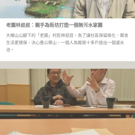
老圍林叔叔：親手為街坊打造一個無污水家園
大帽山山腳下的「老圍」村民林叔叔，為了讓社區保留綠化、鄰舍
生活更環保，決心愚公移山，一個人為鄰居十多戶造出一個濾水
池。