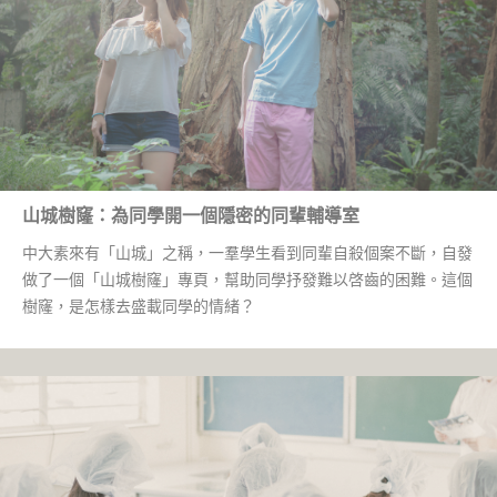
山城樹窿：為同學開一個隱密的同輩輔導室
中大素來有「山城」之稱，一羣學生看到同輩自殺個案不斷，自發
做了一個「山城樹窿」專頁，幫助同學抒發難以啓齒的困難。這個
樹窿，是怎樣去盛載同學的情緒？