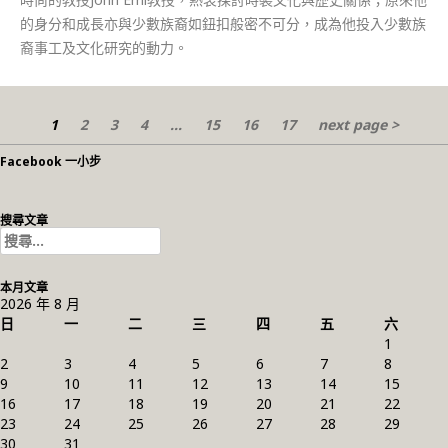
的身分和成長亦與少數族裔如鈕扣般密不可分，成為他投入少數族
裔事工及文化研究的動力。
1
2
3
4
...
15
16
17
next page >
Facebook 一小步
搜尋文章
搜
尋
關
本月文章
鍵
2026 年 8 月
字:
日
一
二
三
四
五
六
1
2
3
4
5
6
7
8
9
10
11
12
13
14
15
16
17
18
19
20
21
22
23
24
25
26
27
28
29
30
31