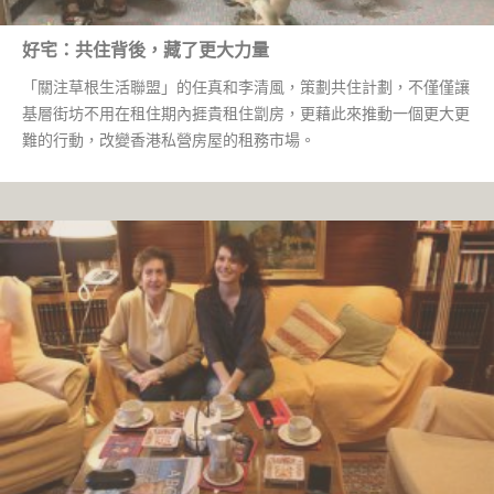
好宅：共住背後，藏了更大力量
「關注草根生活聯盟」的任真和李清風，策劃共住計劃，不僅僅讓
基層街坊不用在租住期內捱貴租住劏房，更藉此來推動一個更大更
難的行動，改變香港私營房屋的租務市場。