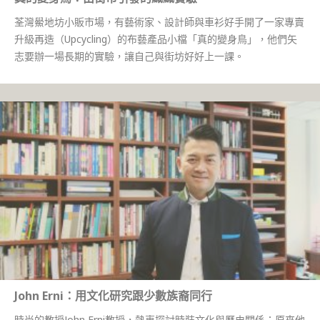
荃灣鱟地坊小販市場，有藝術家、設計師與車衫好手開了一家專賣
升級再造（Upcycling）的布藝產品小檔「真的變身鳥」，他們矢
志要辦一場長期的實驗，讓自己與街坊好好上一課。
John Erni：用文化研究跟少數族裔同行
時尚的教授John Erni教授，熱衷探討時裝文化與歷史關係；原來他