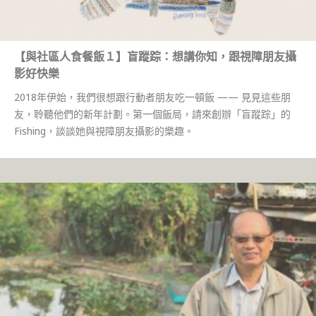
【與社區人食餐飯１】盲蹤踪：想講你知，跟視障朋友攝
影好快樂
2018年伊始，我們很想跟行動者朋友吃一頓飯 —— 見見這些朋
友，聆聽他們的新年計劃。第一個飯局，請來創辦「盲蹤踪」的
Fishing，談談她與視障朋友攝影的樂趣。