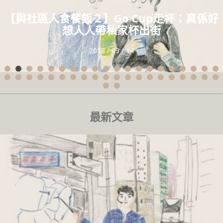
【與社區人食餐飯１】盲蹤踪：想講你知，跟
【與社區人食餐飯２】Go Cup走杯：真係好
想人人帶私家杯出街
視障朋友攝影好快樂
2018 / 03 / 14
2018 / 03 / 06
最新文章