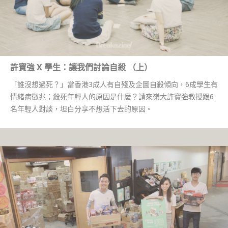
許寶強 X 學生：讓我們討論自殺 （上）
「誰沒想過死？」當香港3成人有自殘及企圖自殺傾向，6成學生有
情緒病徵兆；殺死年輕人的原因是什麼？請來嶺大許寶強教授跟6
名年輕人對談，坦白分享不想活下去的原因。