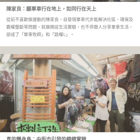
陳家良：願單車行在地上，如同行在天上
從前不喜歡做運動的陳家良，自發現單車代步能解決社區、環保及
霸權壟斷等問題，就展開這生活實驗，也不停跟人分享單車生活，
卻成了「單車牧師」和「路權L」。
真的變身鳥：由街市引發的織織實驗