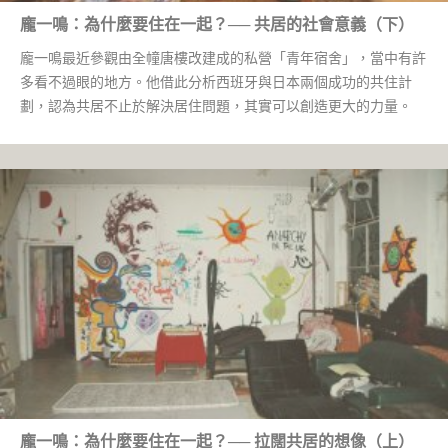
龐一鳴：為什麼要住在一起？── 共居的社會意義（下）
龐一鳴最近參觀由全幢唐樓改建成的私營「青年宿舍」，當中有許
多看不過眼的地方。他借此分析西班牙與日本兩個成功的共住計
劃，認為共居不止於解決居住問題，其實可以創造更大的力量。
龐一鳴：為什麼要住在一起？── 拉闊共居的想像（上）