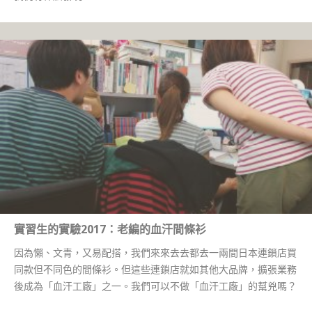
實習生的實驗2017：老編的血汗間條衫
因為懶、文青，又易配搭，我們來來去去都去一兩間日本連鎖店買
同款但不同色的間條衫。但這些連鎖店就如其他大品牌，擴張業務
後成為「血汗工廠」之一。我們可以不做「血汗工廠」的幫兇嗎？