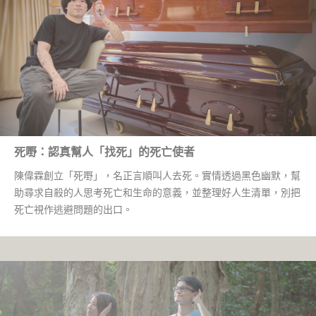
死嘢：認真幫人「找死」的死亡使者
陳偉霖創立「死嘢」，名正言順叫人去死。實情透過黑色幽默，幫
助尋求自殺的人思考死亡和生命的意義，並整理好人生清單，別把
死亡視作逃避問題的出口。