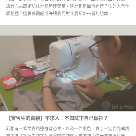
讓有心人跟街坊住進藍屋建築羣。這計劃是如何進行？住的人有什
麼經歷？這篇參觀記或許讓我們對共居都帶來新的想像。
【實習生的實驗】不求人：不如試下自己做衫？
若想有一條文青風連身背心裙，以及一件素色上衣；一定要光顧成
衣店嗎？實習生決定把這實驗做到底，嘗試親手做一套衣服給自