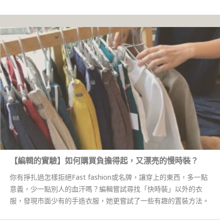
【編輯的實驗】如何購買負擔得起，又漂亮的慢時裝？
你有掙扎過怎樣拒絕Fast fashion或名牌，讓穿上的東西，多一點
意義，少一點別人的血汗嗎？編輯嘗試尋找「快時裝」以外的衣
服，發現市面少有的手造衣服，她更嘗試了一些有趣的置裝方法。