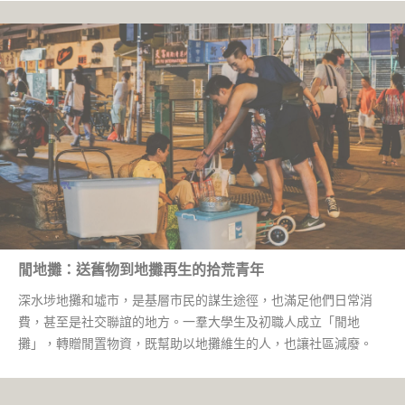
閒地攤：送舊物到地攤再生的拾荒青年
深水埗地攤和墟市，是基層市民的謀生途徑，也滿足他們日常消
費，甚至是社交聯誼的地方。一羣大學生及初職人成立「閒地
攤」，轉贈閒置物資，既幫助以地攤維生的人，也讓社區減廢。