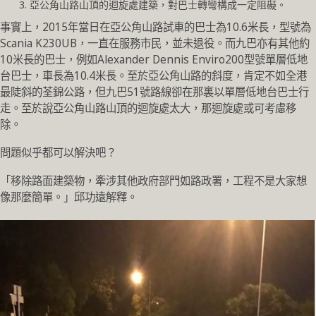
亞公角山路山頂的迴旋處建築，對巴士轉彎構成一定阻礙。
事實上，
2015年當日在亞公角山路試車的巴士為10.6米長，型號為
Scania K230UB，一直在服務市民，並未退役。而
九巴亦有其他約
10米長的巴士，例如
Alexander Dennis Enviro200型號單層低地
台巴士，車長為10.4米長。至於亞公角山路的斜度，肯定不如全港
最陡斜的荃錦公路，但九巴51號路線卻在那裏以單層低地台巴士行
走。至於說亞公角山路山頂的迴旋處太大，那迴旋處或可考慮移
除。
問題似乎都可以解決吧？
「移除路面建築物，牽涉其他政府部門如路政署，工程不是大家想
像那麼簡單。」邱功遠解釋。