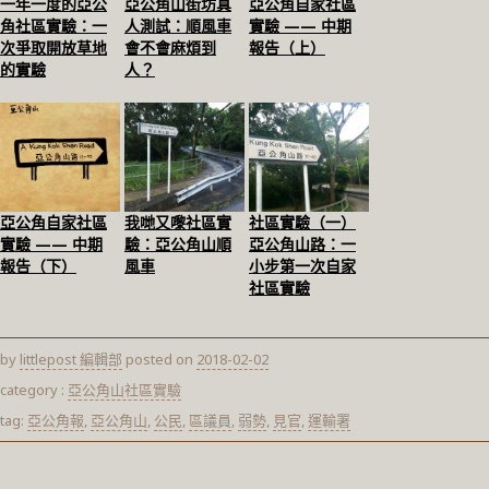
一年一度的亞公
亞公角山街坊真
亞公角自家社區
角社區實驗：一
人測試：順風車
實驗 —— 中期
次爭取開放草地
會不會麻煩到
報告（上）
的實驗
人？
亞公角自家社區
我哋又嚟社區實
社區實驗（一）
實驗 —— 中期
驗：亞公角山順
亞公角山路：一
報告（下）
風車
小步第一次自家
社區實驗
by
littlepost 編輯部
posted on
2018-02-02
category :
亞公角山社區實驗
tag:
亞公角報
,
亞公角山
,
公民
,
區議員
,
弱勢
,
見官
,
運輸署