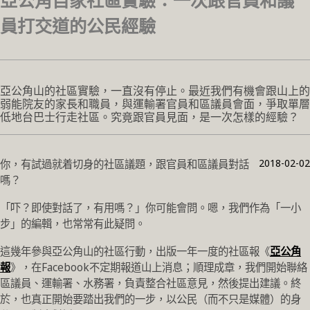
亞公角自家社區實驗：一次跟官員和議
員打交道的公民經驗
亞公角山的社區實驗，一直沒有停止。最近我們有機會跟山上的
弱能院友的家長和職員，與運輸署官員和區議員會面，爭取單層
低地台巴士行走社區。究竟跟官員見面，是一次怎樣的經驗？
2018-02-02
你，有試過就着切身的社區議題，跟官員和區議員對話
嗎？
「吓？即使對話了，有用嗎？」你可能會問。嗯，我們作為「
一小
步」的編輯，也常常有此疑問。
這幾年參與亞公角山的社區行動，出版一年一度的社區報《
亞公角
報
》，在Facebook不定期報道山上消息；順理成章，我們開始聯絡
區議員、運輸署、水務署，負責整合社區意見，然後提出建議。終
於，也真正開始要踏出我們的一步，以公民（而不只是媒體）的身