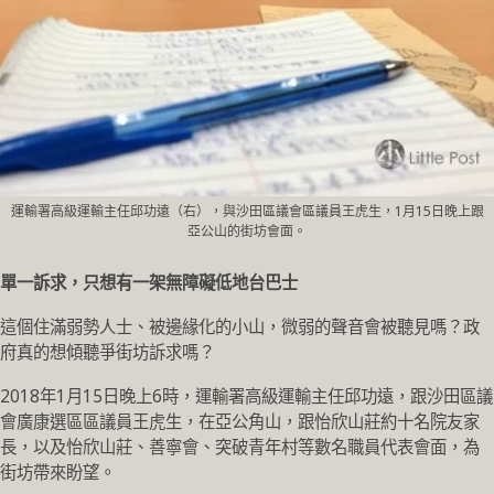
運輸署高級運輸主任邱功遠（右），與沙田區議會區議員王虎生，1月15日晚上跟
亞公山的街坊會面。
單一訴求，只想有一架無障礙低地台巴士
這個住滿弱勢人士、被邊緣化的小山，微弱的聲音會被聽見嗎？政
府真的想傾聽爭街坊訴求嗎？
2018年1月15日晚上6時，運輸署高級運輸主任邱功遠，跟沙田區議
會廣康選區區議員王虎生，在亞公角山，跟怡欣山莊約十名院友家
長，以及怡欣山莊、善寧會、突破青年村等數名職員代表會面，為
街坊帶來盼望。