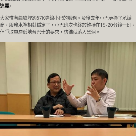
這裏
）
大家惟有繼續埋怨67K專線小巴的服務。及後去年小巴更換了承辦
商，服務水準相對穩定了，小巴班次也終於維持在15-20分鐘一班。
但爭取單層低地台巴士的要求，彷彿就落入黑洞。