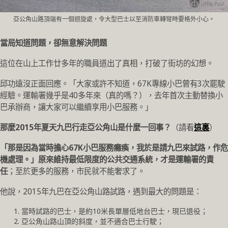
亞公角山路頂端有一個迴旋處，令大型巴士以至消防車轉彎時要格外小心。
當局知道問題，卻無意解決問題
這位在山上工作廿多年的職員道出了真相，打破了街坊的幻想。
邱功遠沒正面回應。「大家或許不知道，67K專線小巴曾有3次罷駛
經驗。運輸署幾乎是40多年來（真的嗎？），去年首次主動替換小
巴承辦商，讓大家可以繼續享用小巴服務。」
那麼2015年夏天九巴行走亞公角山是什麼一回事？
（請看
這裏
）
「那是因為當時擔心67K小巴服務癱瘓，我於是請九巴來試路，作危
機處理。」原來維持最低限度的公共交通系統，才是運輸署的責
任
；至於更多的服務，市民就不能奢求了。
他說，2015年九巴在亞公角山路試路，遇到最大的問題是：
當時試路的巴士，是約10米長單層低地台巴士，現已退役；
亞公角山路山頂的斜度，並不適合巴士行駛；