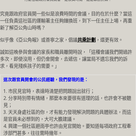
究竟跟政府官員開一些似是浪費時間的會議，目的在於什麼？當這
一任負責這社區的運輸署主任夠鐘換班，到下一任主任上場，再重
新了解亞公角山時嗎？
似乎像《亞公角報》或善寧之家，倡議
共乘計劃
，還更有效。
誠如這晚參與會議的家長和職員離開時說，「這種會議我們開過許
多次，即使沒用，但仍會開會，去遞信，讓當局不遺忘我們的訴
求，看見殘疾孩子的需要。」
這次跟官員開會的公民經驗，我們發現的是：
1. 市民見官時，表達時清楚把問題說出就行；
2. 分享時別帶有情緒，那麼本來要很有道理的話，也許會不被聽
見；
3. 天天身處社區的你，才有能力發現解決問題的具體辦法，而這
是官員未必想到的，大可大膽建議。
4.
興建
一個社區避雨亭也許由見官開始。要知道每項政府工程牽
涉部門甚多，往往需時幾年。