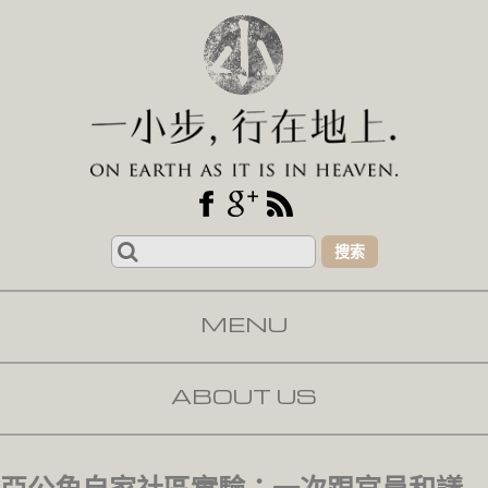
Search
for:
MENU
SKIP TO CONTENT
ABOUT US