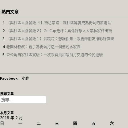
熱門文章
【與社區人食餐飯 ４】街坊帶路：讓社區導賞成為街坊的發電站
【與社區人食餐飯２】Go Cup走杯：真係好想人人帶私家杯出街
【與社區人食餐飯１】盲蹤踪：想講你知，跟視障朋友攝影好快樂
老圍林叔叔：親手為街坊打造一個無污水家園
亞公角自家社區實驗：一次跟官員和議員打交道的公民經驗
Facebook 一小步
搜尋文章
搜
尋
關
本月文章
鍵
2018 年 2 月
字:
日
一
二
三
四
五
六