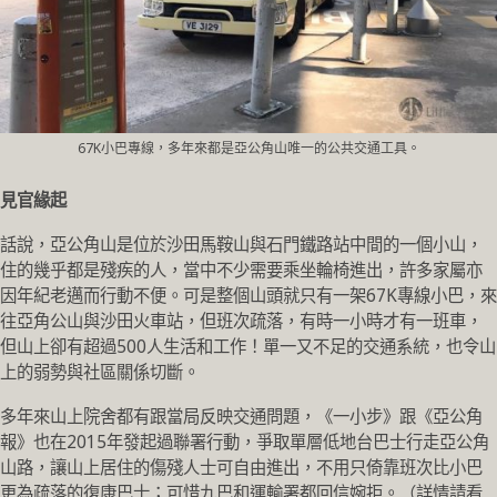
67K小巴專線，多年來都是亞公角山唯一的公共交通工具。
見官緣起
話說，亞公角山是位於沙田馬鞍山與石門鐵路站中間的一個小山，
住的幾乎都是殘疾的人，當中不少需要乘坐輪椅進出，許多家屬亦
因年紀老邁而行動不便。可是整個山頭就只有一架67K專線小巴，來
往亞角公山與沙田火車站，但班次疏落，有時一小時才有一班車，
但山上卻有超過500人生活和工作！單一又不足的交通系統，也令山
上的弱勢與社區關係切斷。
多年來山上院舍都有跟當局反映交通問題，《一小步》跟《亞公角
報》也在2015年發起過聯署行動，爭取單層低地台巴士行走亞公角
山路，讓山上居住的傷殘人士可自由進出，不用只倚靠班次比小巴
更為疏落的復康巴士；可惜九巴和運輸署都回信婉拒。
（詳情請看