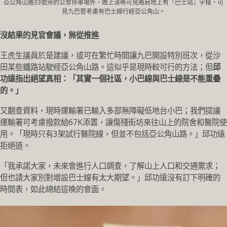
亞公角山路33號旁的公眾停車場外，晚上清晰可見路肩地上有「巴士站」字樣，可
見九巴曾考慮有巴士線行經亞公角山。
沒結果的見官會議，無從推進
王虎生議員於是建議，或可在繁忙時間讓九巴開設特別班次，從沙
田某些鐵路站駛經亞公角山路。
這似乎是現時較可行的方法；但
邱
功遠指出絕望真相：「其實一個社區，小巴線與巴士線是不能重疊
的。」
又翻查資料，現時運輸署已輸入多部無障礙低地台小巴；我們提議
運輸署可考慮撥款給67K添置，讓傷殘街坊來往山上的院舍和醫院使
用。「現時只有3架試行醫院線，但並不包括亞公角山路。」邱功遠
拒絕道。
「我承諾大家，未來會進行人口調查，了解山上人口和交通需求；
但也請大家別對增設巴士線有太大期望。」邱功遠沒有訂下明確的
時間表，如此總結這晚的會面。