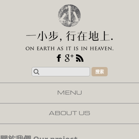
Search
for:
MENU
SKIP TO CONTENT
ABOUT US