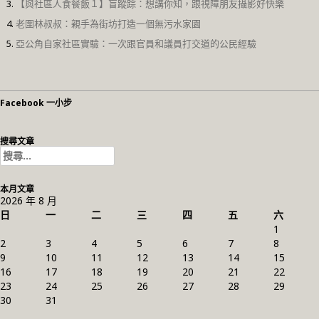
【與社區人食餐飯１】盲蹤踪：想講你知，跟視障朋友攝影好快樂
老圍林叔叔：親手為街坊打造一個無污水家園
亞公角自家社區實驗：一次跟官員和議員打交道的公民經驗
Facebook 一小步
搜尋文章
搜
尋
關
本月文章
鍵
2026 年 8 月
字:
日
一
二
三
四
五
六
1
2
3
4
5
6
7
8
9
10
11
12
13
14
15
16
17
18
19
20
21
22
23
24
25
26
27
28
29
30
31