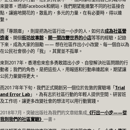
來變革。透過Facebook和網站，我們期望能連繫不同的社區接合
點，讓遍地開花的，散亂的，多元的力量，在有必要時，得以連
繫。
而「專題庫」，則是把為社區行出一小步的人，如何去
成為社區營
造者
、開個
街坊故事館
、
開一間改變世界的小店
等等的經驗，記錄
下來，成為大家的鼓勵 —— 想在社區作出小小改變、每一個自以為
在公民社會很小的「我」，其實並不孤單。
來到2017年，香港愈來愈多勇敢踏出小步、自發解決社區問題的行
動者；我們的角色，是把這些人，用報道和行動串連起來，期望讓
公民力量變得更大。
而2017年年下旬，我們正式開創另一個位於佐敦的實驗場「
Trial
and Error Lab
」，為有志於社區行動的年輕人提供空間、研習班
及工作坊，讓更多改變社會的想法可以用行動實踐。
2018年7月，突破出版社為我們的文章結集成
《行出一小步——從
我到我們的社區實驗》
一書。