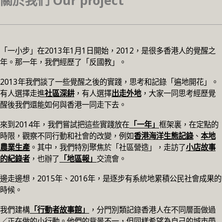
關於我們 Our project
「一小步」在2013年1月1日開始，2012，是很多香港人的覺醒之
年。那一年，我們經歷了「反國教」。
2013年我們談了一些覺醒之後的實踐，思考和記錄「遍地開花」。
有人選擇走進
社區深耕
，有人選擇
出走外地
，大家一同思考經歷覺
醒後我們還能如何與香港一同走下去。
來到2014年，我們嘗試把這些實踐放在
「一年」
框架裏，在定點的
時限，觀察不同行動和社會的改變，例如
香港海洋生態記錄
、
本地
農業生產
。其中，我們特別聚焦於「社區營造」，走訪了
小店故事
的紀錄者
，也辦了
「地區報」
交流會。
邊走邊想，2015年、2016年，是逐步有系統地累積公民社會成果的
時候。
我們建構
「行動者故事館」
，分門別類記錄香港人在不同層面做過
／正在做的小行動。他們的背景不一，但同樣希望為自己的城市帶