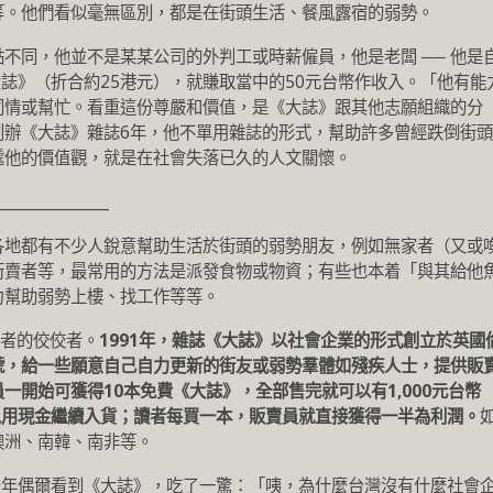
等。他們看似毫無區別，都是在街頭生活、餐風露宿的弱勢。
不同，他並不是某某公司的外判工或時薪僱員，他是老闆 ── 他是
大誌》（折合約25港元），就賺取當中的50元台幣作收入。「他有能
同情或幫忙。看重這份尊嚴和價值，是《大誌》跟其他志願組織的分
創辦《大誌》雜誌6年，他不單用雜誌的形式，幫助許多曾經跌倒街頭
遞他的價值觀，就是在社會失落已久的人文關懷。
_______________
各地都有不少人銳意幫助生活於街頭的弱勢朋友，例如無家者（又或
街賣者等，最常用的方法是派發食物或物資；有些也本着「與其給他
力幫助弱勢上樓、找工作等等。
是後者的佼佼者。
1991年，雜誌《大誌》以社會企業的形式創立於英國
號，給一些願意自己自力更新的街友或弱勢羣體如殘疾人士，提供販
一開始可獲得10本免費《大誌》，全部售完就可以有1,000元台幣
以用現金繼續入貨；讀者每買一本，販賣員就直接獲得一半為利潤。
澳洲、南韓、南非等。
2009年偶爾看到《大誌》，吃了一驚：「咦，為什麼台灣沒有什麼社會