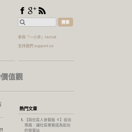
Search
for:
參與「一小步」recruit
支持我們 support us
的價值觀
販
熱門文章
【與社區人食餐飯 ４】街坊
帶路：讓社區導賞成為街坊
21
的發電站