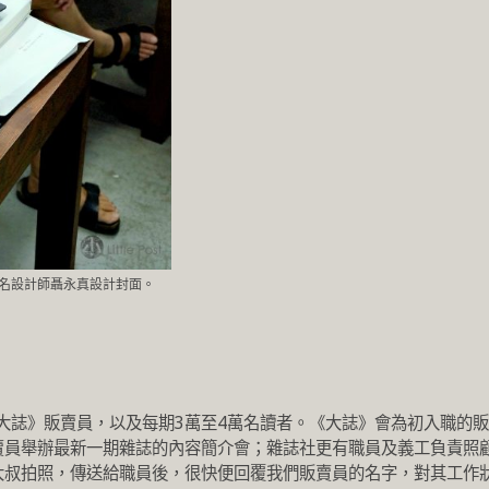
名設計師聶永真設計封面。
《大誌》販賣員，以及每期3萬至4萬名讀者。《大誌》會為初入職的販
賣員舉辦最新一期雜誌的內容簡介會；雜誌社更有職員及義工負責照
大叔拍照，傳送給職員後，很快便回覆我們販賣員的名字，對其工作