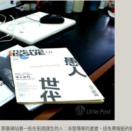
，那裏總站着一些在街頭謀生的人：派發傳單的婆婆、送免費報紙的