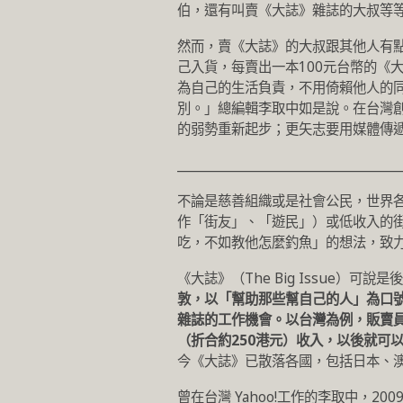
伯，還有叫賣《大誌》雜誌的大叔等
然而，賣《大誌》的大叔跟其他人有點
己入貨，每賣出一本100元台幣的《
為自己的生活負責，不用倚賴他人的
別。」總編輯李取中如是說。在台灣
的弱勢重新起步；更矢志要用媒體傳
___________________________________
不論是慈善組織或是社會公民，世界
作「街友」、「遊民」）或低收入的
吃，不如教他怎麼釣魚」的想法，致
《大誌》（The Big Issue）可說
敦，以「幫助那些幫自己的人」為口
雜誌的工作機會。以台灣為例，販賣員
（折合約250港元）收入，以後就可
今《大誌》已散落各國，包括日本、
曾在台灣 Yahoo!工作的李取中，