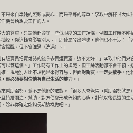
；不是來自單純的照顧或愛心，而是平等的尊重。李取中解釋《大誌
工作機會給想要工作的人。
最大的尊重，只請他們遵守一些低限度的工作規條，例如工作時不能
不抽煙，你這樣會影響別人。」即使是發出體味，他們也不干涉：「
們會提醒，但不會強逼（洗澡）。」
到有販賣員把賣雜誌的錢拿去買煙買酒，這不太好！」李取中他們只
者可以管這個。」工作時有工作上的規範，但工餘活動卻不會干預，
的確，規範別人比不規範是來得容易；但
面對街友，一定要放手，他
題，你必須要相信他有自己生活的能力
。」
態來幫助弱勢，並不是他們的取態。「很多人會覺得（幫助弱勢就是
一旦持續關注、幫助，對方便會形成倚賴的心態，對他以後長遠的生
間，除非你確定能夠長期這樣做吧。」