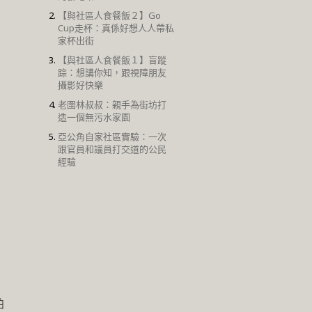
【與社區人食餐飯２】Go
Cup走杯：真係好想人人帶私
家杯出街
【與社區人食餐飯１】盲蹤
踪：想講你知，跟視障朋友
攝影好快樂
老圍林叔叔：親手為街坊打
造一個無污水家園
亞公角自家社區實驗：一次
跟官員和議員打交道的公民
經驗
伯