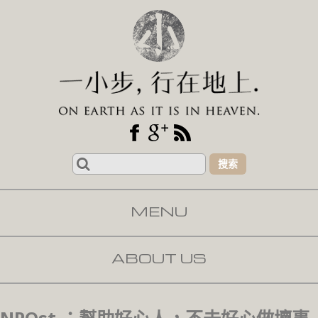
Search
for:
MENU
SKIP TO CONTENT
ABOUT US