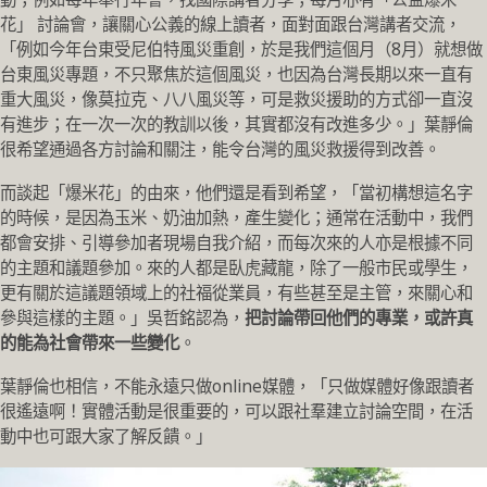
花」 討論會，讓關心公義的線上讀者，面對面跟台灣講者交流，
「例如今年台東受尼伯特風災重創，於是我們這個月（8月）就想做
台東風災專題，不只聚焦於這個風災，也因為台灣長期以來一直有
重大風災，像莫拉克、八八風災等，可是救災援助的方式卻一直沒
有進步；在一次一次的教訓以後，其實都沒有改進多少。」葉靜倫
很希望通過各方討論和關注，能令台灣的風災救援得到改善。
而談起「爆米花」的由來，他們還是看到希望，「當初構想這名字
的時候，是因為玉米、奶油加熱，產生變化；通常在活動中，我們
都會安排、引導參加者現場自我介紹，而每次來的人亦是根據不同
的主題和議題參加。來的人都是臥虎藏龍，除了一般市民或學生，
更有關於這議題領域上的社福從業員，有些甚至是主管，來關心和
參與這樣的主題。」吳哲銘認為，
把討論帶回他們的專業，或許真
的能為社會帶來一些變化
。
葉靜倫也相信，不能永遠只做online媒體，「只做媒體好像跟讀者
很遙遠啊！實體活動是很重要的，可以跟社羣建立討論空間，在活
動中也可跟大家了解反饋。」