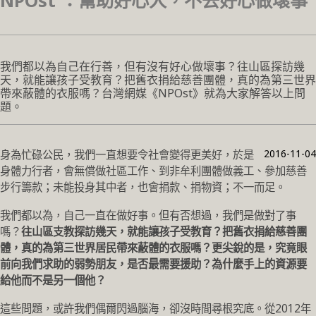
NPOst ：幫助好心人，不去好心做壞事
我們都以為自己在行善，但有沒有好心做壞事？往山區探訪幾
天，就能讓孩子受教育？把舊衣捐給慈善團體，真的為第三世界
帶來蔽體的衣服嗎？台灣網媒《NPOst》就為大家解答以上問
題。
2016-11-04
身為忙碌公民，我們一直想要令社會變得更美好，於是
身體力行者，會無償做社區工作、到非牟利團體做義工、參加慈善
步行籌款；未能投身其中者，也會捐款、捐物資；不一而足。
我們都以為，自己一直在做好事。但有否想過，我們是做對了事
嗎？
往山區支教探訪幾天，就能讓孩子受教育？把舊衣捐給慈善團
體，真的為第三世界居民帶來蔽體的衣服嗎？更尖銳的是，究竟眼
前向我們求助的弱勢朋友，是否最需要援助？為什麼手上的資源要
給他而不是另一個他？
這些問題，或許我們偶爾閃過腦海，卻沒時間尋根究底。從2012年