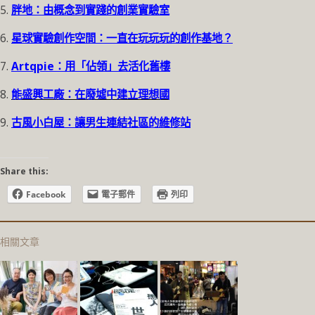
5.
胖地：由概念到實踐的創業實驗室
6.
星球實驗創作空間：一直在玩玩玩的創作基地？
7.
Artqpie：用「佔領」去活化舊樓
8.
能盛興工廠：在廢墟中建立理想國
9.
古風小白屋：讓男生連結社區的維修站
Share this:
Facebook
電子郵件
列印
相關文章