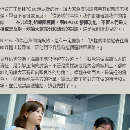
但這正正是NPOst 想要做的行，讓大家深度討論慈善其實應該怎樣
做，學習不盲挺或盲反。「從這樣的事情，我們更加確認我們的路
線 ——
在非牟利組織圈裏面，讓NPOst 發揮功能，不管人們是支
持或是反對，能讓大家充分和熱烈的討論
，這是我們所樂見的。」
NPOst 作為台灣的新媒體，是有一定優勢：「這樣的事情過去在傳
統媒體比較難做，因他們不容易有這個邏輯跟思維。」
葉靜倫也認為，媒體不應只停留在報道上：「我覺得做媒體很大的
責任，是引導正向的討論。不管是從採訪或是內容的編輯上，都應
該能夠讓大眾有正向跟良性的討論。」媒體在她而言，是溝通的角
色，「然後你能讓各方的社羣，彼此之間了解對方在做的事情和立
場，並促成討論跟連結，這就做對了。」