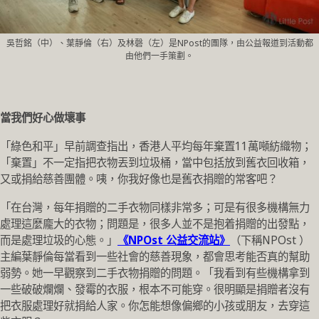
吳哲銘（中）、葉靜倫（右）及林磬（左）是NPost的團隊，由公益報道到活動都
由他們一手策劃。
當我們好心做壞事
「綠色和平」早前調查指出，香港人平均每年棄置11萬噸紡織物；
「棄置」不一定指把衣物丟到垃圾桶，當中包括放到舊衣回收箱，
又或捐給慈善團體。咦，你我好像也是舊衣捐贈的常客吧？
「在台灣，每年捐贈的二手衣物同樣非常多；可是有很多機構無力
處理這麼龐大的衣物；問題是，很多人並不是抱着捐贈的出發點，
而是處理垃圾的心態。」
《NPOst 公益交流站》
（下稱NPOst ）
主編葉靜倫每當看到一些社會的慈善現象，都會思考能否真的幫助
弱勢。她一早觀察到二手衣物捐贈的問題。「我看到有些機構拿到
一些破破爛爛、發霉的衣服，根本不可能穿。很明顯是捐贈者沒有
把衣服處理好就捐給人家。你怎能想像偏鄉的小孩或朋友，去穿這