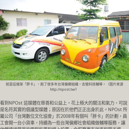
就是這幾架「胖卡」，跑了很多年台灣偏鄉組織，去做科技輔導。（圖片來源
http://npost.tw/）
看到NPOst 這媒體在慈善和公益上，花上極大的關注和氣力，可說
是名符其實的倡議型媒體；原因在於他們正正出身於此。NPOst 所
屬公司「台灣數位文化協會」於2008年有個叫「胖卡」的計劃，員
工會開一台小貨車，持續為一些台灣偏鄉社會組織做輔導服務，讓