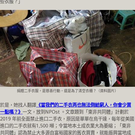
些衣服？」
捐贈二手衣服，是慈善行動，還是為了清空衣櫃？（資料圖片）
於是，她找人翻譯
《當我們的二手衣再也無法倒給窮人，你會少買
一點嗎？》
一文，放到NPOst 。文章題到「東非共同體」計劃於
2019 年前全面禁止進口二手衣，原因是單單在烏干達，每年從美國
進口的二手衣就有1,500 噸；令當地本土成衣業大為萎縮；「東非
共同體」認為禁止大多源自富裕國家的舊衣買賣，就能振興當地成