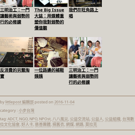
三明治工：一門
The Big Issue
我們在旺角路上
讓藝術與弱勢同
大誌：用媒體重
唱
行的必修課
塑你我對弱勢的
價值觀
反消費的另類淘
一位路邊的補鞋
三明治工：一門
寶
姨姨
讓藝術與弱勢同
行的必修課
by
littlepost 編輯部
posted on
2016-11-04
category :
小步台灣
tag:
ADCT
,
NGO
,
NPO
,
NPOst
,
八八風災
,
公益交流站
,
公益人
,
公益組織
,
台灣數
位文化協會
,
好人卡
,
慈善團體
,
捐舊衣
,
網媒
,
網路
,
莫拉克