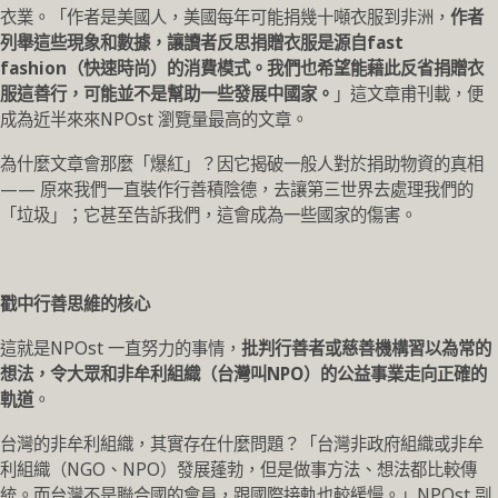
衣業。「作者是美國人，美國每年可能捐幾十噸衣服到非洲，
作者
列舉這些現象和數據，讓讀者反思捐贈衣服是源自fast
fashion（快速時尚）的消費模式。我們也希望能藉此反省捐贈衣
服這善行，可能並不是幫助一些發展中國家。
」這文章甫刊載，便
成為近半來來NPOst 瀏覽量最高的文章。
為什麼文章會那麼「爆紅」？因它揭破一般人對於捐助物資的真相
—— 原來我們一直裝作行善積陰德，去讓第三世界去處理我們的
「垃圾」；它甚至告訴我們，這會成為一些國家的傷害。
戳中行善思維的核心
這就是NPOst 一直努力的事情，
批判行善者或慈善機構習以為常的
想法，令大眾和非牟利組織（台灣叫NPO）的公益事業走向正確的
軌道
。
台灣的非牟利組織，其實存在什麼問題？「台灣非政府組織或非牟
利組織（NGO、NPO）發展蓬勃，但是做事方法、想法都比較傳
統。而台灣不是聯合國的會員，跟國際接軌也較緩慢。」NPOst 副