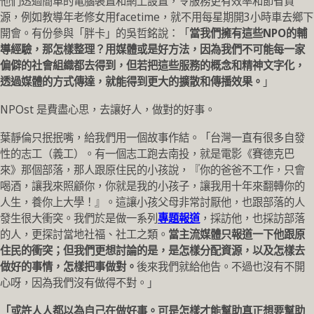
他們透過簡單的電腦裝置和網上設置，令服務更有效率和節省資
源，例如教導年老修女用facetime，就不用每星期開3小時車去鄉下
開會。有份參與「胖卡」的吳哲銘說：「
當我們擁有這些NPO的輔
導經驗，那怎樣整理？用媒體或是好方法，因為我們不可能每一家
偏僻的社會組織都去得到，但若把這些服務的概念和精神文字化，
透過媒體的方式傳達，就能得到更大的擴散和傳播效果。
」
NPOst 是費盡心思，去讓好人，做對的好事。
葉靜倫只抿抿嘴，給我們用一個故事作結。「台灣一直有很多自發
性的志工（義工）。有一個志工跑去南投，就是電影《賽德克巴
來》那個部落，那人跟原住民的小孩說，『你的爸爸不工作，只會
喝酒，讓我來照顧你，你就是我的小孩子，讓我用十年來翻轉你的
人生，養你上大學！』。這讓小孩父母非常討厭他，也跟部落的人
發生很大衝突。我們於是做一系列
專題報道
，採訪他，也採訪部落
的人，更探討當地社福、社工之類。
當主流媒體只報道一下他跟原
住民的衝突；但我們更想討論的是，是怎樣分配資源，以及怎樣去
做好的事情，怎樣把事做對。
後來我們就給他告。不過也沒有不開
心呀，因為我們沒有做得不對。」
「或許人人都以為自己在做好事。可是怎樣才能幫助真正想要幫助