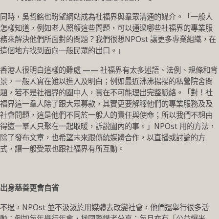
同時，吳哲銘也盼望網站成為社福界與羣眾溝通的媒介。「一般人
怎樣知道，例如老人照顧這些問題，可以通過哪些社福界的專業服
務來解決他們所面對的問題？我們很想NPOst 讓更多專業組織，在
這個地方找到面向一般民眾的出口。」
香港人很明白這樣的難處 —— 社福界有太多述語、法例、規條和背
景，一般人實在難以進入及明白；例如最近沸沸揚揚的私營院舍問
題，若不是社福界的圈中人，實在不可能理出完整脈絡。「對！社
福界這一羣人除了跟大眾募款，其實更要解釋他們的專業服務及及
社會問題，這是他們不同於一般人的責任與使命；所以我們不想由
得這一羣人只聚在一起取暖，訴說圍內的事。」NPOst 用的方法，
除了發布文章，也希望未來跟傳統媒體合作，以直播或討論的方
式，讓一般受眾也跟社福界有所互動。
出身慈善更會自省
不過，NPOst 並不汲汲於用媒體去改變社會，他們還舉行很多活
動；例如每年舉行年會，找國際講者分享；每月亦有「公益爆米