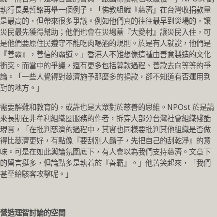
執行長吳哲銘再舉一個例子。「佛教組織『慈濟』在台灣收捐款量
是最高的，但帶來很多爭議。例如他們真的往往最早到災場的，讓
災民最先獲得幫助；他們也會在災場蓋『大愛村』讓災民入住，可
是他們要原住民遵守不能吃肉喝酒的規則。於是有人就說，他們是
『善霸』，善信的霸道。」香港人不難想像這種由善意製造的文化
衝突。而當中的爭議，還有更多包括募款過程、善款去向等等的爭
論。「一些人覺得對慈濟施予那麼多的捐款，卻不知道有否運用到
對的地方。」
需要解難和教育的，或許也是大眾對於慈善的思維。NPOst 於是請
來長期在非牟利組織圈服務的作者，拆穿大部分台灣社會組織殘酷
現實，「在批判慈濟的過程中，其實也同樣要批判其他組織是否做
得比慈濟更好，有點像『要刮別人鬍子，先把自己的刮乾淨』的意
味。可是在如此輿論氛圍底下，有人會以為我們支持慈濟。文章下
的留言挺多，但論點多是執着於『善霸』。」他苦笑起來，「我們
甚至給駭客攻擊呢。」
營造理智討論的空間