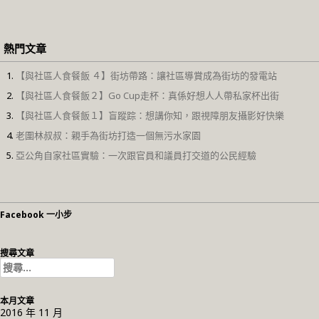
熱門文章
【與社區人食餐飯 ４】街坊帶路：讓社區導賞成為街坊的發電站
【與社區人食餐飯２】Go Cup走杯：真係好想人人帶私家杯出街
【與社區人食餐飯１】盲蹤踪：想講你知，跟視障朋友攝影好快樂
老圍林叔叔：親手為街坊打造一個無污水家園
亞公角自家社區實驗：一次跟官員和議員打交道的公民經驗
Facebook 一小步
搜尋文章
搜
尋
關
本月文章
鍵
2016 年 11 月