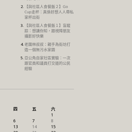
【與社區人食餐飯２】Go
Cup走杯：真係好想人人帶私
家杯出街
【與社區人食餐飯１】盲蹤
踪：想講你知，跟視障朋友
攝影好快樂
老圍林叔叔：親手為街坊打
造一個無污水家園
亞公角自家社區實驗：一次
跟官員和議員打交道的公民
經驗
四
五
六
1
6
7
8
13
14
15