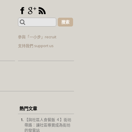
Search
for:
參與「一小步」recruit
支持我們 support us
熱門文章
【與社區人食餐飯 ４】街坊
帶路：讓社區導賞成為街坊
的發電站