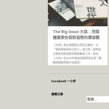
The Big Issue 大誌：用媒
體重塑你我對弱勢的價值觀
《大誌》是在倫敦創立的社企雜誌，以
「幫助那些幫自己的人」為口號，給想自
力更新的街友提供販賣雜誌工作。為何
《大誌》在2010年會由英國帶到台灣？聽
聽總編輯李取中怎麼說。
Facebook 一小步
搜尋文章
搜
尋
關