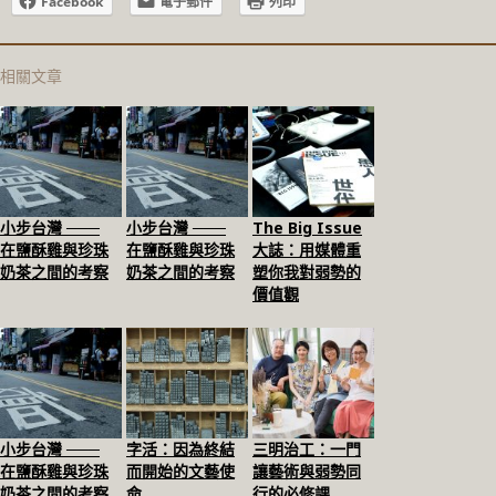
Facebook
電子郵件
列印
相關文章
小步台灣 ───
小步台灣 ───
The Big Issue
在鹽酥雞與珍珠
在鹽酥雞與珍珠
大誌：用媒體重
奶茶之間的考察
奶茶之間的考察
塑你我對弱勢的
價值觀
小步台灣 ───
字活：因為終結
三明治工：一門
在鹽酥雞與珍珠
而開始的文藝使
讓藝術與弱勢同
奶茶之間的考察
命
行的必修課