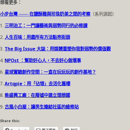
想看更多：
小步台灣 ─── 在鹽酥雞與珍珠奶茶之間的考察
（系列源起）
1.
三明治工：一門讓藝術與弱勢同行的必修課
2.
人生百味：用盡所有方法點亮街頭
3.
The Big Issue 大誌：用媒體重塑你我對弱勢的價值觀
4.
NPOst ：幫助好心人，不去好心做壞事
6.
星球實驗創作空間：一直在玩玩玩的創作基地？
7.
Artqpie：用「佔領」去活化舊樓
8.
能盛興工廠：在廢墟中建立理想國
9.
古風小白屋：讓男生連結社區的維修站
Share this: