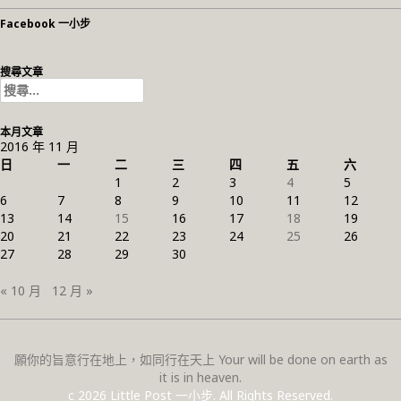
Facebook 一小步
搜尋文章
搜
尋
關
本月文章
鍵
2016 年 11 月
字:
日
一
二
三
四
五
六
1
2
3
4
5
6
7
8
9
10
11
12
13
14
15
16
17
18
19
20
21
22
23
24
25
26
27
28
29
30
« 10 月
12 月 »
願你的旨意行在地上，如同行在天上 Your will be done on earth as
it is in heaven.
c 2026 Little Post 一小步. All Rights Reserved.