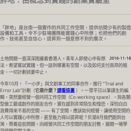
胖地：由概念到實踐的創業實驗室
「胖地」是台南一個實作的共同工作空間，提供坊間少有的製造
設備和工具，令不少駐場團隊能實踐心中所想；也把他們的創
作、技術甚至自信心，提昇到一個意想不到的層次。
2016-11-18
土地問題一直深深困擾着香港人。青年人即使心中有想
法，希望嘗試實踐，但一談到哪裏有空間，以及如何支付高昂的租
金，一切計劃就要中止。
今年10月，「一小步」與文創事工的同事合作，推行 “Trial and
Error Lab”計劃（
它是什麼？
請看這裏
）。一眾平日以筆謀生的編
輯，突然要經營一個共同工作空間（Co-working space），與各類
型做工藝或創作的朋友合作，實在感到非常陌生和惶恐，深怕白白
浪費得來不易的空間 —— 有了空間，應該如何經營，讓使用空間的
人可以實踐心中所想，甚至能力得以提昇呢？於是8月我們跑到台
灣，帶着這些問題，向經營共同工作空間的朋友討教，展開一場學
習經營空間之旅。