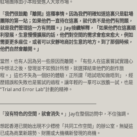
駐場團隊由小本經營進入大眾市場。
「
我們很鼓勵『離開』這種事情。因為我們明確知道這裏只是駐場
團隊的第一站；如果他們一直待在這裏，就代表不是他們有問題，
就是我們管理這一方有問題。」Jay接續解釋，「如果他們在這裏順
利發展，生意慢慢擴展的話，他們對空間的需求會愈來愈大，例如
需要更多座位，或者可以安靜地商討生意的地方。到了那個時候，
他們自然會離開。」
當然，也有人因為另一些原因而離開。「有些人在這裏嘗試實踐心
中想法之後，發現並不如預計所想，就選擇結束他們的創作旅
程。」這也不失為一個好的體驗，正所謂「唔試唔知做唔到」，經
歷錯誤和失敗也是嘗試的過程。讓年輕的一羣可以放膽一試，也是
“Trial and Error Lab”計劃的精神。
_____________________________________________
「
沒有特色的空間，就會消失。
」Jay在整個訪問中，不住強調。
想起香港已開始出現不少標榜「共同工作空間」的辦公室，無疑這
已成為商業新趨勢、財團或大機構新發現的商機。