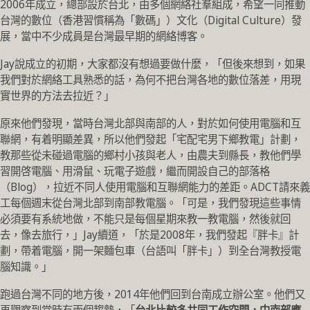
2006年成立，總部設於台北，由多個網絡社羣組成，希望一同推動
台灣的數位（香港習慣稱為「數碼」）文化（Digital Culture）發
展，當中不少成員是台灣最早期的網絡博客。
Jay說成立的初期，大家都沒有想過要做什麼，「但後來想到，如果
我們對於網絡工具熟悉的話，為何不把台灣各地的數位落差，用現
實世界的方法去拉近？」
原來他們發現，當時台灣北部與南部的人，對於如何使用電腦和互
聯網，有着明顯差異，所以他們發起「宅配宅男下鄉教電」計劃，
教那些從未碰過電腦的鄉村小孩與老人，由農夫到縣長，教他們學
習開啓電腦、用滑鼠、玩電子遊戲，繼而開設自己的部落格
（Blog），拉近不同人使用電腦和互聯網能力的差距。ADCT請來義
工每個週末從台灣北部到南部教電腦。「可是，我們發現這些事情
必須要有系統地做，不能只是每個星期來教一教電腦，然後就回
去，像去旅行，」Jay續道，「於是2008年，我們發起『胖卡』計
劃，帶着電腦，開一架麵包車（台語叫「胖卡」）到全台灣教授電
腦知識。」
跑過台灣不同的地方後，2014年他們回到台南成立辦公室。他們又