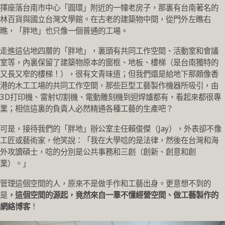
擇座落台南市中心「圓環」附近的一幢老房子，那裏有台南著名的
林百貨與國立台灣文學館。在古老的建築物中間，從門外左瞧右
瞧，「胖地」也只像一個普通的工場。
走進這佔地四層的「胖地」，裏頭有共同工作空間、活動室和會議
室等，內裏保留了建築物原本的窗框、地板、樓梯（是台南獨特的
又長又窄的樓梯！），很有文青味道；但我們還是給地下那頗像香
港的木工工場的共同工作空間，那些巨型工藝製作機器所吸引，由
3D打印機、雷射切割機、電動雕刻機到迴焊爐都有，看起來都很專
業；相信這裏的負責人必然精通各種工藝的生產吧？
可是，接待我們的「胖地」辦公室主任賴俊傑（Jay），外表卻不像
工匠或藝術家，他笑說：「我在大學唸的是法律，然後在台灣和海
外攻讀碩士，唸的分別是公共事務和三創（創新、創意和創
業）。」
管理這個空間的人，原來不是做手作和工藝出身。更意想不到的
是
，這個空間的源起，竟然來自一羣不懂經營空間、做工藝製作的
網絡博客
！