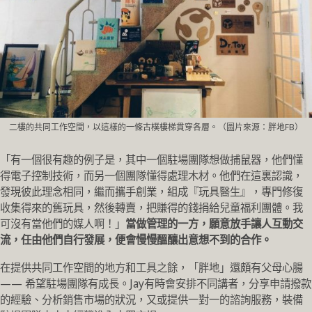
二樓的共同工作空間，以這樣的一條古樸樓梯貫穿各層。（圖片來源：胖地FB）
「有一個很有趣的例子是，其中一個駐場團隊想做捕鼠器，他們懂
得電子控制技術，而另一個團隊懂得處理木材。他們在這裏認識，
發現彼此理念相同，繼而攜手創業，組成『玩具醫生』，專門修復
收集得來的舊玩具，然後轉賣，把賺得的錢捐給兒童福利團體。我
可沒有當他們的媒人啊！」
當做管理的一方，願意放手讓人互動交
流，任由他們自行發展，便會慢慢醞釀出意想不到的合作。
在提供共同工作空間的地方和工具之餘，「胖地」還頗有父母心腸
—— 希望駐場團隊有成長。Jay有時會安排不同講者，分享申請撥款
的經驗、分析銷售市場的狀況，又或提供一對一的諮詢服務，裝備