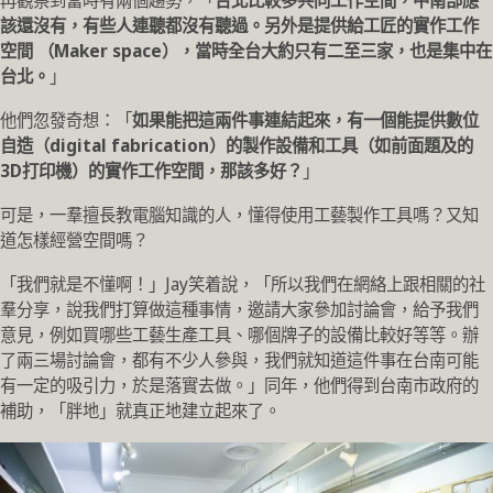
再觀察到當時有兩個趨勢，「
台北比較多共同工作空間，中南部應
該還沒有，有些人連聽都沒有聽過。另外是提供給工匠的實作工作
空間 （Maker space），當時全台大約只有二至三家，也是集中在
台北。
」
他們忽發奇想：「
如果能把這兩件事連結起來，有一個能提供數位
自造（digital fabrication）的製作設備和工具（如前面題及的
3D打印機）的實作工作空間，那該多好？
」
可是，一羣擅長教電腦知識的人，懂得使用工藝製作工具嗎？又知
道怎樣經營空間嗎？
「我們就是不懂啊！」Jay笑着說，「所以我們在網絡上跟相關的社
羣分享，說我們打算做這種事情，邀請大家參加討論會，給予我們
意見，例如買哪些工藝生產工具、哪個牌子的設備比較好等等。辦
了兩三場討論會，都有不少人參與，我們就知道這件事在台南可能
有一定的吸引力，於是落實去做。」同年，他們得到台南市政府的
補助，「胖地」就真正地建立起來了。