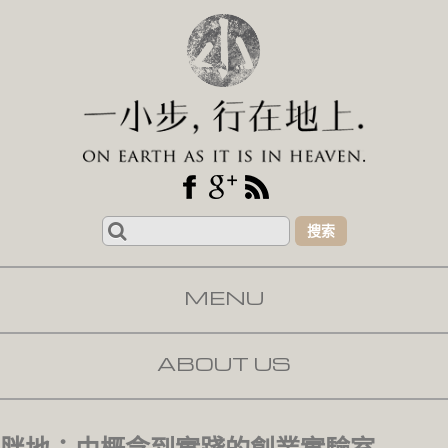
Search
for:
MENU
SKIP TO CONTENT
ABOUT US