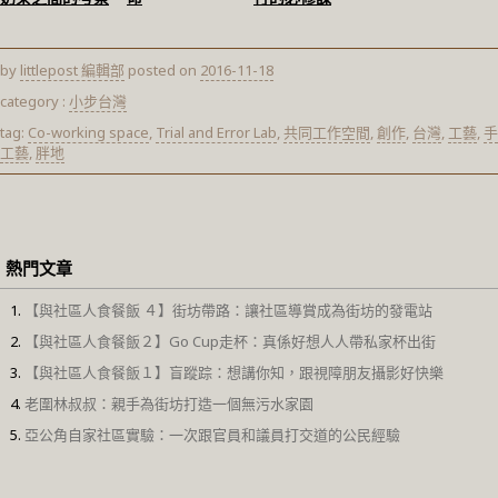
by
littlepost 編輯部
posted on
2016-11-18
category :
小步台灣
tag:
Co-working space
,
Trial and Error Lab
,
共同工作空間
,
創作
,
台灣
,
工藝
,
手
工藝
,
胖地
熱門文章
【與社區人食餐飯 ４】街坊帶路：讓社區導賞成為街坊的發電站
【與社區人食餐飯２】Go Cup走杯：真係好想人人帶私家杯出街
【與社區人食餐飯１】盲蹤踪：想講你知，跟視障朋友攝影好快樂
老圍林叔叔：親手為街坊打造一個無污水家園
亞公角自家社區實驗：一次跟官員和議員打交道的公民經驗