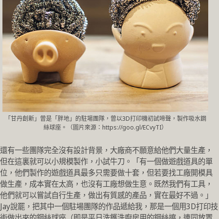
「甘丹創新」曾是「胖地」的駐場團隊，曾以3D打印機初試啼聲，製作吸水鋼
絲球座。（圖片來源：https://goo.gl/ECvyTI）
還有一些團隊完全沒有設計背景，大廠商不願意給他們大量生產，
但在這裏就可以小規模製作，小試牛刀。「有一個做遊戲道具的單
位，他們製作的遊戲道具最多只需要做十套，但若要找工廠開模具
做生產，成本實在太高，也沒有工廠想做生意。既然我們有工具，
他們就可以嘗試自行生產，做出有質感的產品，實在最好不過。」
Jay說罷，把其中一個駐場團隊的作品遞給我，那是一個用3D打印技
術做出來的鋼絲球座（即是平日洗鑊洗廚房用的鋼絲擦，連同放置