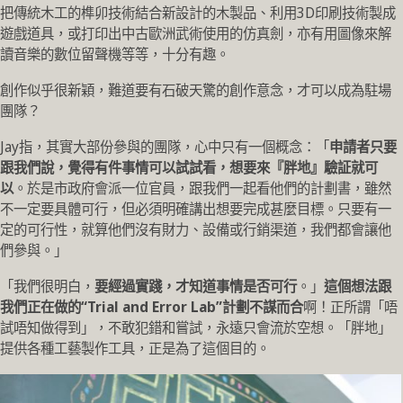
把傳統木工的榫卯技術結合新設計的木製品、利用3D印刷技術製成
遊戲道具，或打印出中古歐洲武術使用的仿真劍，亦有用圖像來解
讀音樂的數位留聲機等等，十分有趣。
創作似乎很新穎，難道要有石破天驚的創作意念，才可以成為駐場
團隊？
Jay指，其實大部份參與的團隊，心中只有一個概念：「
申請者只要
跟我們說，覺得有件事情可以試試看，想要來『胖地』驗証就可
以
。於是市政府會派一位官員，跟我們一起看他們的計劃書，雖然
不一定要具體可行，但必須明確講出想要完成甚麼目標。只要有一
定的可行性，就算他們沒有財力、設備或行銷渠道，我們都會讓他
們參與。」
「我們很明白，
要經過實踐，才知道事情是否可行
。」
這個想法跟
我們正在做的“Trial and Error Lab”計劃不謀而合
啊！正所謂「唔
試唔知做得到」，不敢犯錯和嘗試，永遠只會流於空想。「胖地」
提供各種工藝製作工具，正是為了這個目的。