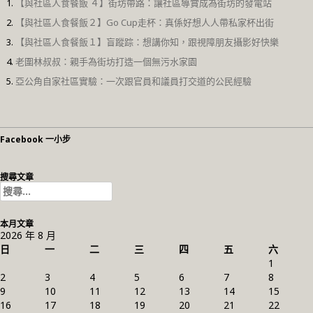
【與社區人食餐飯 ４】街坊帶路：讓社區導賞成為街坊的發電站
【與社區人食餐飯２】Go Cup走杯：真係好想人人帶私家杯出街
【與社區人食餐飯１】盲蹤踪：想講你知，跟視障朋友攝影好快樂
老圍林叔叔：親手為街坊打造一個無污水家園
亞公角自家社區實驗：一次跟官員和議員打交道的公民經驗
Facebook 一小步
搜尋文章
搜
尋
關
本月文章
鍵
2026 年 8 月
字:
日
一
二
三
四
五
六
1
2
3
4
5
6
7
8
9
10
11
12
13
14
15
16
17
18
19
20
21
22