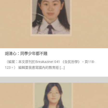
胡清心：同學少年都不賤
（編案：本文原刊於Breakazine! 041 《全民扮學》，頁118-
123。） 編輯要我書寫國內的教育經 […]