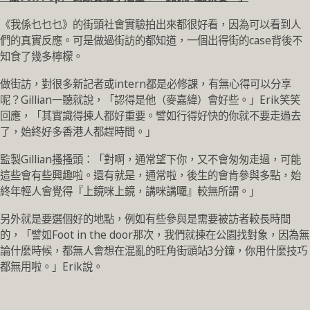
《我係乜乜乜》的街頭社會實驗拍出來都很好看，因為可以看到人
們的真實反應。可是做過街訪的都知道，一個出得街的case背後不
知食了幾多檸檬。
做街訪，對很多新記者或intern都是必修課，有無心得可以分享
呢？Gillian一聽就說，「認得是他（麥嘉緯）會好些。」Erik笑笑
回應，「其實識得揀人都好重要。譬如行得好快的你就不要走過去
了，始終好多香港人都趕時間。」
監製Gillian搔搔頭：「對啊，通常望下你，又不會匆匆走過，可能
這些會有些興趣啦。還有就是，通常啦，後生的會肯參與多點，始
終年輕人會覺得『上鏡咪上鏡，講咪講囉』較無所謂。」
另外就是要選個好的地點，例如有些參與是需要被訪者較長時間
的，「譬如Foot in the door那次，我們就揀在公園找對象，因為無
論什麼時候，都無人會想在混亂的旺角街頭站3分鐘，你用什麼技巧
都無用啦。」Erik說。