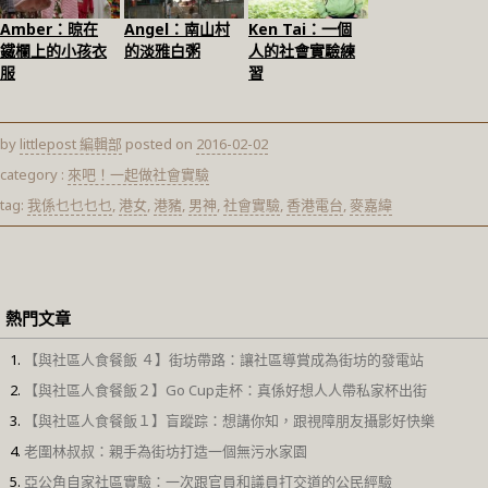
Amber：晾在
Angel：南山村
Ken Tai：一個
鐵欄上的小孩衣
的淡雅白粥
人的社會實驗練
服
習
by
littlepost 編輯部
posted on
2016-02-02
category :
來吧！一起做社會實驗
tag:
我係乜乜乜乜
,
港女
,
港豬
,
男神
,
社會實驗
,
香港電台
,
麥嘉緯
熱門文章
【與社區人食餐飯 ４】街坊帶路：讓社區導賞成為街坊的發電站
【與社區人食餐飯２】Go Cup走杯：真係好想人人帶私家杯出街
【與社區人食餐飯１】盲蹤踪：想講你知，跟視障朋友攝影好快樂
老圍林叔叔：親手為街坊打造一個無污水家園
亞公角自家社區實驗：一次跟官員和議員打交道的公民經驗