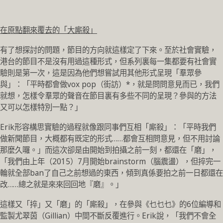
在原點翻來覆去的「大廝殺」
有了想探討的問題，節目的方向就這樣定了下來。至於社會實驗，
港台的節目不是沒有用過這種形式，但系列裏每一集都要有社會實
驗則是第一次，這是因為他們想嘗試用其他形式呈現「羣眾參
與」：「平時都會做vox pop（街訪）*，就是問問意見而已，我們
就想，怎樣令羣眾的聲音在節目裏有多些不同的呈現？參與的方法
又可以怎樣特別一點？」
Erik形容構思實驗的過程就像跟同事們互相「廝殺」：「平時我們
做新聞節目，大概都有既定的形式……都會互相問意見，但不用討論
那麼久囉。」而這次卻是由開始到拍攝之前一刻，都還在「磨」，
「我們由上年（2015）7月開始brainstorm（腦震盪），但捽完一
輪就全部ban了自己之前想過的東西，傾到真係要拍之前一日都還在
改……總之就是來來回回地『磨』。」
這樣又「捽」又「磨」的「廝殺」，在參與《乜乜乜》的6位編導和
監製尤翠茵（Gillian）中間不斷反覆進行。Erik說，「我們不會全