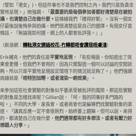
（譬如「港女」)，但這件事也不是我們控制之內。我們只是負責忠
實地呈現。」她強調，「
最重要的是每個參加者都好清楚是在被拍
攝，也清楚自己在做什麼。
這條線我們『揸得好緊』。沒有一個女
仔最後說後悔參與拍攝，她們很清楚這是自己的選擇。有個女仔直
情話，『無論我如何選，網上的人都會批評我。』」
（新浪網：
轉軚港女選過校花-冇轉都唔會讚我唔膚淺
）
Erik補充，他們的責任是
平實地呈現
，「有些場面，你知道出了效
果會更爆，但我們不會用的，因為只需製造一個可以討論的空間就
夠，所以只是平實地呈現設定環境下的情況就足夠了。」他們強調
底線就是「
唔特別加嘢，或者渲染一啲效果
」。
來參加這些社會實驗的對象似乎要承受被批評的風險，那這些實驗
的對象是怎樣找來呢？Gillian說，「呵，我的同事好多門路的
啦。」不同的大學、家長會，或者商會也是編導們找實驗對象的渠
道，「講真反應一定不會很熱烈，始終要上鏡嘛，但可以說，來得
的，都清楚自己在做什麼，
他們通常都有好多想法，或者有壓力好
想跟人分享
。」