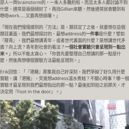
部人一齊brainstorm的，一來人多難約啦，而且太多人都討論不到
什麼，通常是兩個傾好了，再找Gillian來聽，然後通常就會聽到有
嘢唔work……又要再想過囉。」
「現在我們慢慢摸到的『方法』是，題目定了之後，就要想在這個
題目裏面，我們最想探討的、最想address的
一件事
是什麼？譬如
『廢青』，我們最想講青年，或者世代裏面的什麼？是想講世代矛
盾？向上流？青年對社會的看法？
一個社會實驗只會呈現到一點出
來。
」所以不能太貪心。「你首先要整理自己想講的那一點是什
麼，然後再想哪個實驗方法最能呈現到。」
Erik回憶：「『港豬』那集我自己好深刻，我們爭拗了好久用什麼
實驗，講『港豬』，究竟想address溫水煮蛙？不關心時事？哪一個
實驗才最呈現到我們最想指出的那一點？最後抝到拍之前那天，才
決定用『Foot in the door』。」