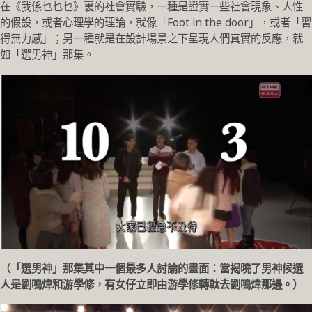
在《我係乜乜乜》裏的社會實驗，一種是證實一些社會現象、人性
的假設，或者心理學的理論，就像「Foot in the door」，或者「習
得無力感」；另一種就是在設計場景之下呈現人們真實的反應，就
如「選男神」那集。
（「選男神」那集其中一個最多人討論的畫面：當揭曉了男神候選
人是劉鳴煒和游學修，有女仔立即由游學修轉軚去劉鳴煒那邊。）