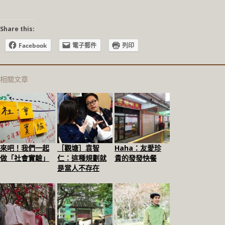
Share this:
Facebook
電子郵件
列印
相關文章
來吧！我們一起
［觀塘］袁智
Haha：友愛珍
做「社會實驗」
仁：這種規劃就
貴的發發快餐
是當人不存在