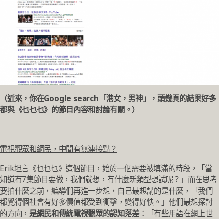
（近來，你在Google search「港女，男神」，頭幾頁的結果好多
都與《乜乜乜》的節目內容和討論有關。）
電視觀眾和網民，中間有無連接點？
Erik坦言《乜乜乜》這個節目，始於一個需要被填滿的時段，「當
知道有7集節目要做，我們就想，有什麼新類型想試呢？」而在思考
要拍什麼之前，編導們再進一步想，自己最想講的是什麼，「我們
都覺得個社會有好多價值都受到衝擊，變得好快。」他們最想探討
的方向，
是網民和傳統電視觀眾的認知落差
：「有些用語在網上世