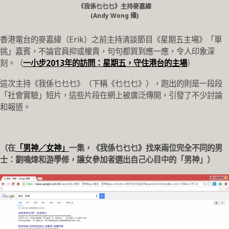
《我係乜乜乜》主持麥嘉緯
(Andy Wong 攝)
香港電台的麥嘉緯（Erik）之前主持清談節目《星期五主場》「單
挑」嘉賓，不論官員抑或權貴，句句都質到應一應，令人印象深
刻。（
一小步2013年的訪問：星期五，守住港台的主場
）
這次主持《我係乜乜乜》（下稱《乜乜乜》），跑出的則是一段段
「社會實驗」短片，這些片段在網上被廣泛傳開，引發了不少討論
和報道。
（在
「男神／女神」
一集，《我係乜乜乜》找來兩位完全不同的男
士：劉鳴煒和游學修，讓女參加者選出自己心目中的「男神」）