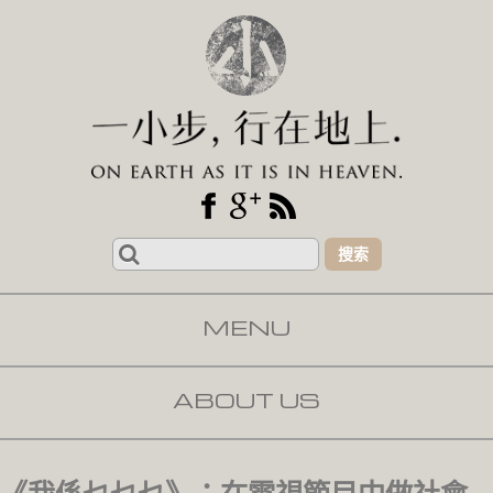
Search
for:
MENU
SKIP TO CONTENT
ABOUT US