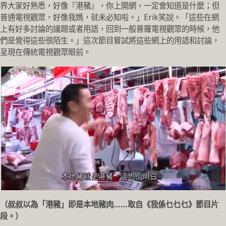
界大家好熟悉，好像『港豬』，你上開網，一定會知道是什麼；但
普通電視觀眾，好像我媽，就未必知啦。」Erik笑說。「這些在網
上有好多討論的議題或者用語，回到一般普羅電視觀眾的時候，他
們是覺得這些很陌生。」這次節目嘗試將這些網上的用語和討論，
呈現在傳統電視觀眾眼前。
（叔叔以為「港豬」即是本地豬肉……取自《我係乜乜乜》節目片
段。）