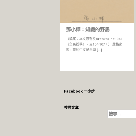
鄧小樺：知識的野馬
（編案：本文原刊於Breakazine! 041
《全民扮學》，頁104-107。） 嚴格來
說，我的中文是自學 […]
Facebook 一小步
搜尋文章
搜
尋
關
鍵