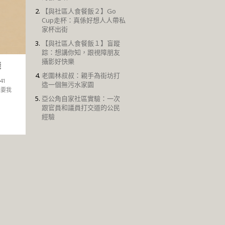
【與社區人食餐飯２】Go
Cup走杯：真係好想人人帶私
家杯出街
【與社區人食餐飯１】盲蹤
踪：想講你知，跟視障朋友
攝影好快樂
賤
老圍林叔叔：親手為街坊打
41
造一個無污水家園
輯要我
亞公角自家社區實驗：一次
跟官員和議員打交道的公民
經驗