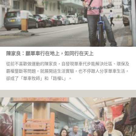
陳家良：願單車行在地上，如同行在天上
從前不喜歡做運動的陳家良，自發現單車代步能解決社區、環保及
霸權壟斷等問題，就展開這生活實驗，也不停跟人分享單車生活，
卻成了「單車牧師」和「路權L」。