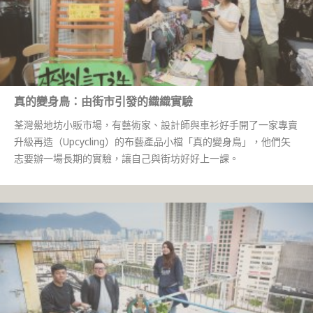
真的變身鳥：由街市引發的織織實驗
荃灣鱟地坊小販市場，有藝術家、設計師與車衫好手開了一家專賣
升級再造（Upcycling）的布藝產品小檔「真的變身鳥」，他們矢
志要辦一場長期的實驗，讓自己與街坊好好上一課。