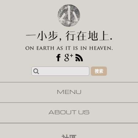
Search
for:
MENU
SKIP TO CONTENT
ABOUT US