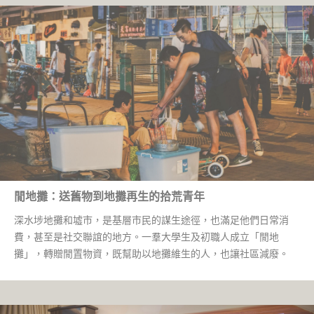
閒地攤：送舊物到地攤再生的拾荒青年
深水埗地攤和墟市，是基層市民的謀生途徑，也滿足他們日常消
費，甚至是社交聯誼的地方。一羣大學生及初職人成立「閒地
攤」，轉贈閒置物資，既幫助以地攤維生的人，也讓社區減廢。