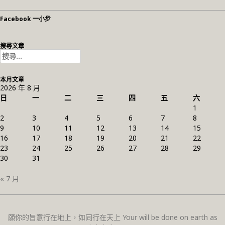
Facebook 一小步
搜尋文章
搜
尋
關
本月文章
鍵
2026 年 8 月
字:
日
一
二
三
四
五
六
1
2
3
4
5
6
7
8
9
10
11
12
13
14
15
16
17
18
19
20
21
22
23
24
25
26
27
28
29
30
31
« 7 月
願你的旨意行在地上，如同行在天上 Your will be done on earth as