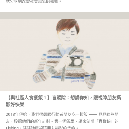
就分享到改變社會風氣的艱難。
【與社區人食餐飯１】盲蹤踪：想講你知，跟視障朋友攝
影好快樂
2018年伊始，我們很想跟行動者朋友吃一頓飯 —— 見見這些朋
友，聆聽他們的新年計劃。第一個飯局，請來創辦「盲蹤踪」的
Fishing，談談她與視障朋友攝影的樂趣。