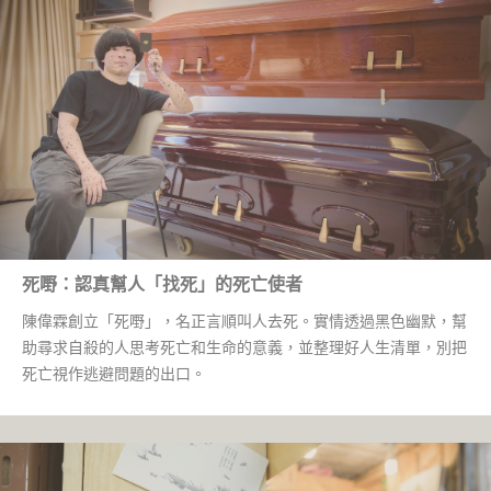
死嘢：認真幫人「找死」的死亡使者
陳偉霖創立「死嘢」，名正言順叫人去死。實情透過黑色幽默，幫
助尋求自殺的人思考死亡和生命的意義，並整理好人生清單，別把
死亡視作逃避問題的出口。