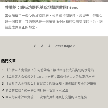
共融館：讓街坊跟巴基斯坦鄰居做個friend
當你隔壁了一個少數族裔鄰居，或會想打個招呼、談談天，但總欠
缺一個機會。共融館就是一個讓葵涌不同種族街坊交流的平台，讓
彼此成為真正的鄰舍。
1
2
3
next page >
熱門文章
【與社區人食餐飯 ４】街坊帶路：讓社區導賞成為街坊的發電站
【與社區人食餐飯２】Go Cup走杯：真係好想人人帶私家杯出街
【與社區人食餐飯１】盲蹤踪：想講你知，跟視障朋友攝影好快樂
老圍林叔叔：親手為街坊打造一個無污水家園
亞公角自家社區實驗：一次跟官員和議員打交道的公民經驗