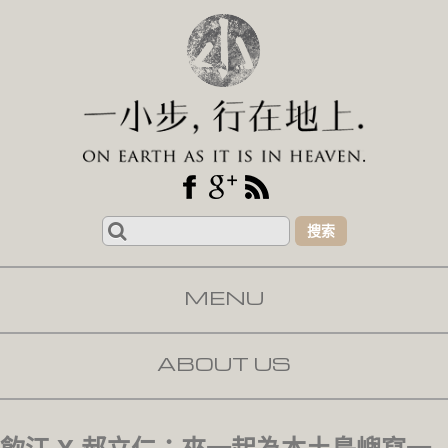
Search
for:
MENU
SKIP TO CONTENT
ABOUT US