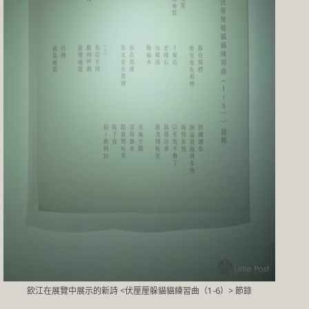
飲江在展覽中展示的新詩 <伏厘厘躲貓貓練習曲（1-6）> 節錄