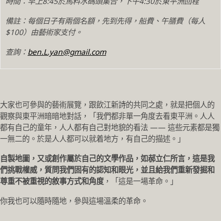
時間：早上8:45於馬料水碼頭集合，下午4:30於東平洲回程
備註：每個日子有兩個名額，先到先得，船費、午膳費（每人
$100）由藝術家支付。
查詢：
ben.L.yan@gmail.com
大家也可參與的藝術展覽，跟飲江新詩的共同之處，就是把個人的
觀察與東平洲暗暗地對話，「我們都非單一角度去看東平洲。人人
都有自己的童年，人人都有自己對地貌的看法 —— 這些元素都是獨
一無二的。於是人人都可以就着地方，有自己的描述。」
自製地圖，又或創作屬於自己的文學作品，如郝立仁所言，這是我
們挑戰權威，質問我們固有的認知和眼光，並且給我們重新發掘和
尊重不被重視的敘事方式和角度
，「這是一場革命。」
你我也可以隨時隨地，參與這場溫柔的革命。