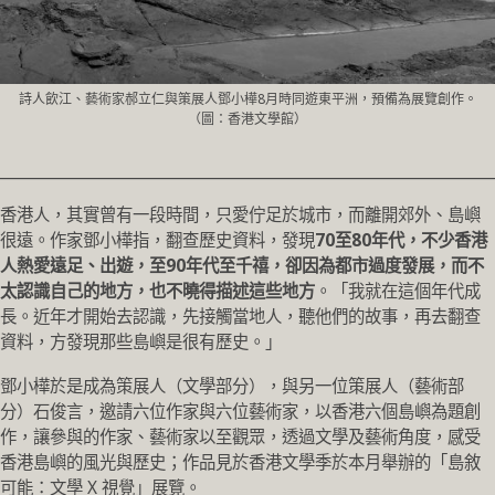
詩人飲江、藝術家郝立仁與策展人鄧小樺8月時同遊東平洲，預備為展覽創作。
（圖：香港文學館）
________________________________________________________________
香港人，其實曾有一段時間，只愛佇足於城市，而離開郊外、島嶼
很遠。作家鄧小樺指，翻查歷史資料，發現
70至80年代，不少香港
人熱愛遠足、出遊，至90年代至千禧，卻因為都市過度發展，而不
太認識自己的地方，也不曉得描述這些地方
。「我就在這個年代成
長。近年才開始去認識，先接觸當地人，聽他們的故事，再去翻查
資料，方發現那些島嶼是很有歷史。」
鄧小樺於是成為策展人（文學部分），與另一位策展人（藝術部
分）石俊言，邀請六位作家與六位藝術家，以香港六個島嶼為題創
作，讓參與的作家、藝術家以至觀眾，透過文學及藝術角度，感受
香港島嶼的風光與歷史；作品見於香港文學季於本月舉辦的「島敘
可能：文學 X 視覺」展覽。