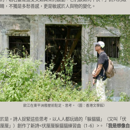
睛，不獨是多愁善感，更是敏感於人與物的變化。
飲江在東平洲廢屋前駐足、思考。（圖：香港文學館）
於是，詩人捉緊這些思考，以人人都玩過的「躲貓貓」（又叫「伏
厘厘」）創作了新詩<伏厘厘躲貓貓練習曲（1-6）>。「
我是想像自