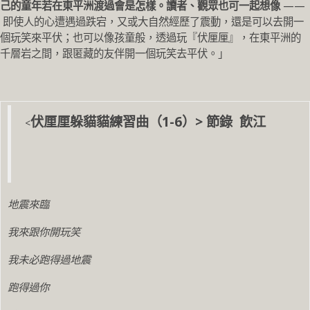
己的童年若在東平洲渡過會是怎樣。讀者、觀眾也可一起想像
——
即使人的心遭遇過跌宕，又或大自然經歷了震動，還是可以去開一
個玩笑來平伏；也可以像孩童般，透過玩『伏厘厘』，在東平洲的
千層岩之間，跟匿藏的友伴開一個玩笑去平伏。」
伏厘厘躲貓貓練習曲（1-6）> 節錄 飲江
<
地震來臨
我來跟你開玩笑
我未必跑得過地震
跑得過你