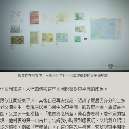
郝立仁在展覽中，呈現不同年代不同單位繪製的東平洲地圖。
他很想知道，人們如何被這些地圖影響對東平洲的印象。
跟飲江同遊東平洲，其後自己再去幾趟，認識了原居民身分的士多
老闆陳先生，發現原居民心目中的東平洲，跟政府地圖、旅遊書地
圖，又是另一個模樣，「老闆興之所至，帶我去廢村，看他家的祖
墳，他村裏的第一口古井；告訴我小時候到哪裏玩，又給我介紹沿
途的植物，例如『年糕葉』。」這位陳先生擁有一套辨認東平洲獨