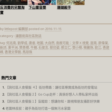
反消費的另類淘
下山寨音樂
珊瑚殺手
寶
by
littlepost 編輯部
posted on
2016-11-15
category :
讓藝術與社區對話
tag:
何兆南
,
劉學成
,
唐睿
,
地圖
,
大自然
,
島敘可能：文學 X 視覺
,
崑南
,
廖偉棠
,
新詩
,
東平洲
,
樊善標
,
牛棚
,
石俊言
,
蔡仞姿
,
郝立仁
,
鄧小樺
,
韓麗珠
,
飲江
,
香建
峰
,
香港文學館
,
馬琼珠
熱門文章
【與社區人食餐飯 ４】街坊帶路：讓社區導賞成為街坊的發電站
【與社區人食餐飯２】Go Cup走杯：真係好想人人帶私家杯出街
【與社區人食餐飯１】盲蹤踪：想講你知，跟視障朋友攝影好快樂
老圍林叔叔：親手為街坊打造一個無污水家園