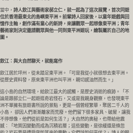
當中，
詩人飲江與藝術家郝立仁，就一起為了這次展覽，首次同遊
位於香港最東北的島嶼東平洲。前輩詩人回家後，以童年遊戲與回
憶作主軸，創作滿有童心的新詩，來讓觀眾一起想像東平洲；青年
藝術家則決定邀請觀眾與他一同到東平洲遊玩，繪製屬於自己的地
圖。
飲江：與大自然聊天，就能寫作
飲江居於坪州，從未踏足東平洲。「可是我從小就很想去東平洲。
從歷史資料發，原來東平洲也叫平洲，親切感油然而生。」
這小島的自然環境，給飲江最大的感觸，是歷史消逝的痕跡。「不
論是跟郝立仁一起遊逛奇岩怪石，又或是我親身觀察，也發現東平
洲不單擁有旅遊書所說的景點，更是一個曾經繁華，聚居二千人的
小島， 卻因人們漸漸離家而荒廢。他們留下很多家具、破屋，讓我
不停想像，他們從前是如何生活？」大自然的奧秘，也帶給他震
撼：「地質因變動而成為沉積岩層；這些變動，是徐緩還是倏忽
的？岩石要是遭受突如其來的震動，它們該如何平伏？」詩人的眼