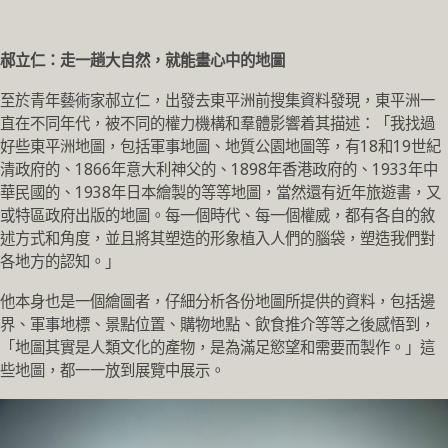
郝立仁：走一趟大自然，就能畫心中的地圖
至於青年藝術家郝立仁，出發去東平洲前搜集資料發現，東平洲一
直在不同年代，被不同的權力機構和羣體影響着其描述：「我找過
好些東平洲地圖，包括軍事地圖、地質公園地圖等，有18和19世紀
清政府的、1866年意大利神父的、1898年香港政府的、1933年中
華民國的、1938年日本繪製的等等地圖，當然還有近年旅遊書，又
或特區政府出版的地圖。每一個時代、每一個權威，都有各自的敘
述方式和角度，並且將其塑造的形象植入人們的腦袋，塑造我們對
各地方的認知。」
他本身也是一個繪圖者，仔細分析各份地圖所提供的資料，包括邊
界、軍事地標、景點位置、購物地點、飲食推介等等之後感悟到，
「地圖其實是人類文化的產物，是為滿足慾望和需要而製作。」這
些地圖，都一一放到展覽中展示。