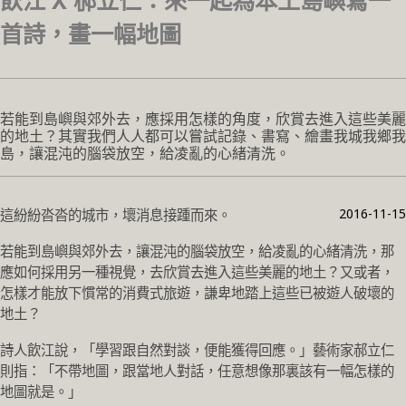
飲江 X 郝立仁：來一起為本土島嶼寫一
首詩，畫一幅地圖
若能到島嶼與郊外去，應採用怎樣的角度，欣賞去進入這些美麗
的地土？其實我們人人都可以嘗試記錄、書寫、繪畫我城我鄉我
島，讓混沌的腦袋放空，給凌亂的心緒清洗。
2016-11-15
這紛紛沓沓的城市，壞消息接踵而來。
若能到島嶼與郊外去，讓混沌的腦袋放空，給凌亂的心緒清洗，那
應如何採用另一種視覺，去欣賞去進入這些美麗的地土？又或者，
怎樣才能放下慣常的消費式旅遊，謙卑地踏上這些已被遊人破壞的
地土？
詩人飲江說，「學習跟自然對談，便能獲得回應。」藝術家郝立仁
則指：「不帶地圖，跟當地人對話，任意想像那裏該有一幅怎樣的
地圖就是。」