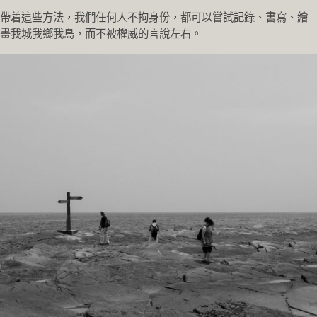
帶着這些方法，我們任何人不拘身份，都可以嘗試記錄、書寫、繪
畫我城我鄉我島，而不被權威的言說左右。