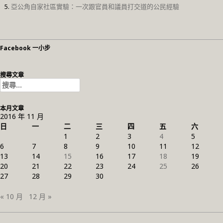
亞公角自家社區實驗：一次跟官員和議員打交道的公民經驗
Facebook 一小步
搜尋文章
搜
尋
關
本月文章
鍵
2016 年 11 月
字:
日
一
二
三
四
五
六
1
2
3
4
5
6
7
8
9
10
11
12
13
14
15
16
17
18
19
20
21
22
23
24
25
26
27
28
29
30
« 10 月
12 月 »