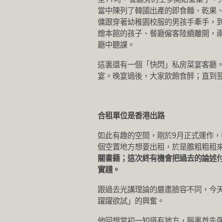
當中陳列了韓國出產的即食麵、乾果、
傭跟穿著幼稚園校服的男孩手牽手，
繪本館的孩子、餐廳僱客陸續離開，兩
廳中聽課。
這裏還有一個「快閃」私房菜宴客廳
宴。晚宴過後，大家飲飽食醉；直到
合租單位是香港出路
如此有趣的空間，剛於9月正式運作，
個空置地方想要出租，於是膽粗粗租
關書籍；這次終有機會把過去的論述
實踐。
跟過去光講理論的嚴肅臉容不同，今
躍躍欲試」的興奮。
他回想當初一知道有地方，腦裏首先彈