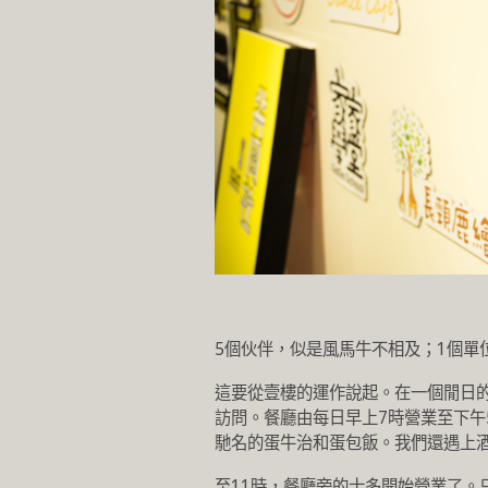
5個伙伴，似是風馬牛不相及；1個單
這要從壹樓的運作說起。在一個閒日的早
訪問。餐廳由每日早上7時營業至下午
馳名的蛋牛治和蛋包飯。我們還遇上
至11時，餐廳旁的士多開始營業了。