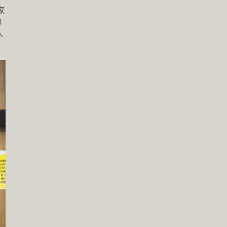
家
的
人