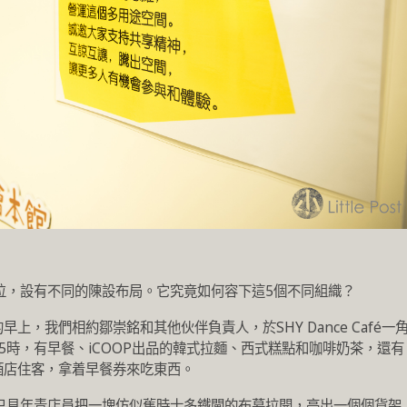
位，設有不同的陳設布局。它究竟如何容下這5個不同組織？
上，我們相約鄒崇銘和其他伙伴負責人，於SHY Dance Café一
5時，有早餐、iCOOP出品的韓式拉麵、西式糕點和咖啡奶茶，還有
酒店住客，拿着早餐券來吃東西。
只見年青店員把一塊仿似舊時士多鐵閘的布幕拉開，亮出一個個貨架