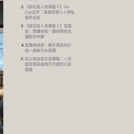
【與社區人食餐飯２】Go
Cup走杯：真係好想人人帶私
家杯出街
【與社區人食餐飯１】盲蹤
踪：想講你知，跟視障朋友
攝影好快樂
老圍林叔叔：親手為街坊打
造一個無污水家園
亞公角自家社區實驗：一次
跟官員和議員打交道的公民
經驗