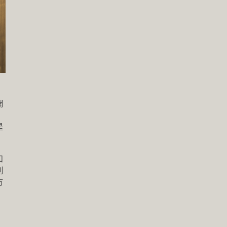
開
是
口
則
方