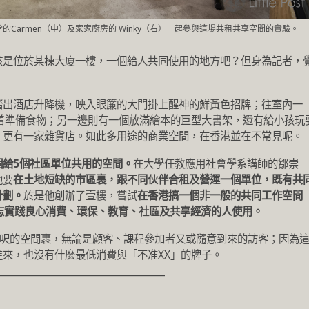
Carmen（中）及家家廚房的 Winky（右）一起參與這場共租共享空間的實驗。
該是位於某棟大廈一樓，一個給人共同使用的地方吧？但身為記者，
踏出酒店升降機，映入眼簾的大門掛上醒神的鮮黃色招牌；往室內一
忙着準備食物；另一邊則有一個放滿繪本的巨型大書架，還有給小孩玩
，更有一家雜貨店。如此多用途的商業空間，在香港並在不常見呢。
個給5個社區單位共用的空間。
在大學任教應用社會學系講師的鄒崇
他要
在土地短缺的市區裏，跟不同伙伴合租及營運一個單位，既有共
計劃。
於是他創辦了壹樓，嘗試
在香港搞一個非一般的共同工作空間
開放給有志實踐良心消費、環保、教育、社區及共享經濟的人使用。
00呎的空間裹，無論是顧客、課程參加者又或隨意到來的訪客；因為
來，也沒有什麼最低消費與「不准XX」的牌子。
___________________________________