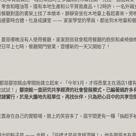
零食和糧油等，還有本地生產和公平貿易產品。12時許，一名外藉
到餐廳對面的書架上找了本繪本，靜靜安坐在木地臺上看起書來。旁
邊霎時合體，化身成課室 —— 家家學堂的學員，都坐到木地臺和
。要是哪晚沒有人使用餐廳，家家廚房就會租用餐廳的廚房和桌椅做
翌日早上七時，餐廳開門營業，壹樓新的一天又開始了！
都是鄒崇銘由零開始建立起來。「今年3月，才得悉業主在酒店1樓
來試試！」
鄒崇銘一直研究共享經濟的社會發展模式，已編著過許多
付諸實行，於是大膽地先租單位，再找伙伴，只為把心目中的共享空
天置身在自己的實驗場，臉上的笑容多了，眉宇間更有一種「抽起手
出的點子是 —— 合租，「這樣才是共享經濟嘛！」他先跟原本有