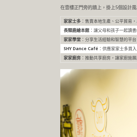
在壹樓正門旁的牆上，掛上5個設計
家家士多
：售賣本地生產、公平貿易，
長頸鹿繪本館
：讓父母和孩子一起讀書
家家學堂
：分享生活經驗和智慧的平台
SHY Dance Café
：供應家家士多買入
家家廚房
：推動共享廚房，讓家廚施展