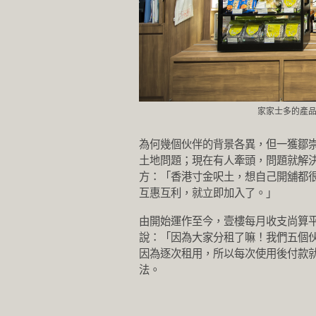
家家士多的產品
為何幾個伙伴的背景各異，但一獲鄒
土地問題；現在有人牽頭，問題就解決
方：「香港寸金呎土，想自己開舖都
互惠互利，就立即加入了。」
由開始運作至今，壹樓每月收支尚算
說：「因為大家分租了嘛！我們五個
因為逐次租用，所以每次使用後付款
法。