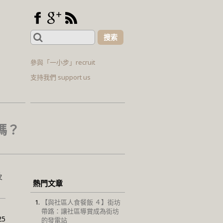
Search
for:
參與「一小步」recruit
支持我們 support us
嗎？
及
熱門文章
【與社區人食餐飯 ４】街坊
帶路：讓社區導賞成為街坊
25
的發電站