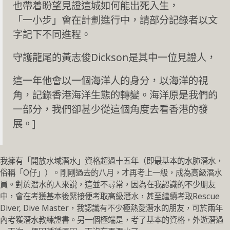
也帶着盼望見證這城如何能出死入生，
「一小步」會在計劃進行中，請部分記錄者以文
字記下不同進程。
守護龍尾的黃志俊Dickson是其中一位見證人，
這一年他會以一個海洋人的身分，以海洋的視
角，記錄香港海洋生態的轉變。海洋原是我們的
一部分，我們卻甚少從這個角度去看香港的發
展。]
我擁有「開放水域潛水」資格超過十五年（即最基本的水肺潛水，
俗稱「O仔」）。剛剛過去的八月，才再考上一級，成為高級潛水
員。對於潛水的人來說，這並不尋常，因為在我認識的不少朋友
中，會在考獲基本後緊接便考取高級潛水，甚至繼續考取Rescue
Diver, Dive Master，我認識有不少極熱愛潛水的朋友，可於兩年
內考獲潛水教練證書。另一個極端是，考了基本的資格，外遊潛過