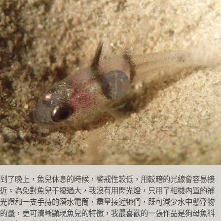
到了晚上，魚兒休息的時候，警戒性較低，用較暗的光線會容易接
近。為免對魚兒干擾過大，我沒有用閃光燈，只用了相機內置的補
光燈和一支手持的潛水電筒，盡量接近牠們，既可減少水中懸浮物
的量，更可清晰顯現魚兒的特徵，我最喜歡的一張作品是狗母魚科