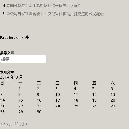
老圍林叔叔：親手為街坊打造一個無污水家園
亞公角自家社區實驗：一次跟官員和議員打交道的公民經驗
Facebook 一小步
搜尋文章
搜
尋
關
本月文章
鍵
2014 年 9 月
字:
日
一
二
三
四
五
六
1
2
3
4
5
6
7
8
9
10
11
12
13
14
15
16
17
18
19
20
21
22
23
24
25
26
27
28
29
30
« 8 月
11 月 »