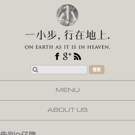
Search
for:
MENU
SKIP TO CONTENT
ABOUT US