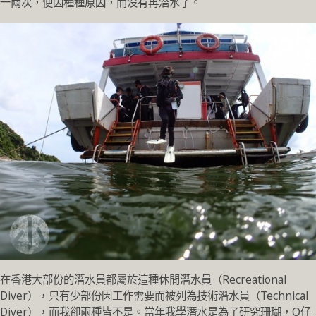
一兩次，便因種種原因，而沒有再潛水了。
在香港大部份的潛水員都屬於這種休閒潛水員（Recreational
Diver），只有少部份因工作需要而被列為技術潛水員（Technical
Diver），而我卻兩種皆不是。當年我學潛水是為了研究珊瑚，O仔