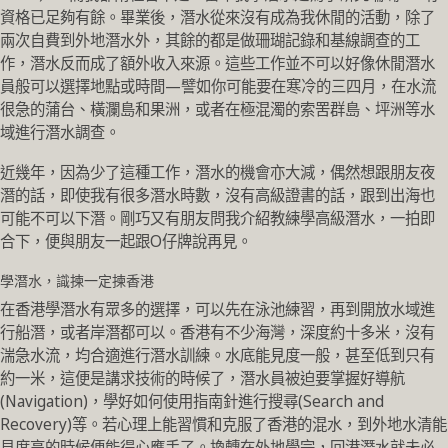
資格已足夠有餘。畢業後，潛水從來沒有成為我休閒的活動，除了
兩次自費到外地潛水外，其餘的都是做珊瑚記錄和基線調查的工
作，潛水反而成了額外收入來源。這些工作並不可以好像休閒潛水
員般可以選擇地點或時間—譬如你可能要在寒冷的三四月，在水流
很急的蒲台、橫瀾島和果洲，或者在極混濁的索罟群島、坪洲等水
域進行潛水調查。
近幾年，因為少了這種工作，潛水的機會亦大減，偶然想跟朋友夜
潛的話，即使我有很多潛水時數，沒有高級證書的話，跟到出海也
可能不可以下潛。剛巧又有朋友問我介紹教練學高級潛水，一拍即
合下，便與朋友一起跟O仔牌說再見。
學潛水，識揀一定揀香港
在香港學潛水有眾多的選擇，可以先在泳池練習，再到開放水域進
行船潛，或者岸潛都可以。香港有不少海灣，深度約十多米，沒有
湍急水流，均合適進行潛水訓練。水底能見度一般，甚至低到只有
約一米，這便是講求技術的時候了，潛水員被迫要掌握好導航
(Navigation)，學好如何使用指南針進行搜尋(Search and
Recovery)等。若心理上能習慣和克服了香港的混水，到外地水清能
見度高的時候便能得心應手了。換轉在外地學完，回港潛水就未必