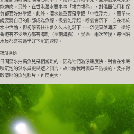
能適應。另外，在香港潛水要事事「親力親為」，對儀器使用和保
養都要好好掌握。此外，潛水最重要是掌握「中性浮力」，簡單來
說要將自己的肺部成為魚鰾，吸氣能浮起，呼氣會沉下，自在地於
水中活動，但初學者往往會久久未能潛下，一沉便直落海床，還好
香港有不少地方都有海刺（長刺海膽），受過一兩次苦後，每個潛
水員都會被逼學好下沉的速度。
夜潛探秘
日間潛水拍攝魚兒是相當難的，因為牠們游泳速度快，對會在水底
噴氣泡的潛水員更是避之側吉，故此像我用傻瓜三防機的，要拍得
較清晰的魚兒照片，難度更大。