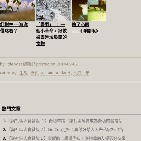
紅樹林---海洋
「豐剩」 ： 一
瞎了心眼
侵略者？
個小革命，拯救
──《睜開眼》
被丟進垃圾筒的
食物
by
littlepost 編輯部
posted on
2014-09-02
category :
生態
,
綠色 sustain our land
,
香港一年
熱門文章
【與社區人食餐飯 ４】街坊帶路：讓社區導賞成為街坊的發電站
【與社區人食餐飯２】Go Cup走杯：真係好想人人帶私家杯出街
【與社區人食餐飯１】盲蹤踪：想講你知，跟視障朋友攝影好快樂