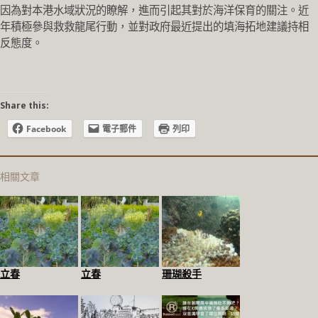
因為對本港水域狀況的瞭解，進而引起其對於海洋保育的關
注。近
年積極參與救救龍
尾行動，並對政府最近提出的填海拓地建議持相
反態度。
Share this:
Facebook
電子郵件
列印
相關文章
立春
立春
珊瑚殺手