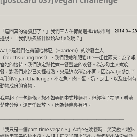
[postcard 037]Vegan challenge
2014-04-28
「這回真的傷腦筋了。」我們三人在荷蘭邊逛超級市場
邊說，「我們該煮些什麼給Aafje吃呢？」
Aafje是我們在荷蘭哈林區（Haarlem）的沙發主人
（couchsurfing host），我們跟她和肥貓Ule一起住兩天。為了報
答她的接待，我們決定幫忙煮一餐豐盛的晚餐。為沙發主人煮晚
餐，對我們來說已架輕就熟，只是這次稍為不同。因為Aafje參加了
4月的Vegan Challenge，不吃魚、肉、蛋、奶、芝士，以及任何有
動物成份的食物。
我拿起了一包麵條，想不如弄個中式炒麵吧。但經猴子提醒，看清
楚成分後，還是悄然放下，因為麵條裏有蛋。
＿＿＿＿＿＿＿＿＿＿＿＿＿＿＿＿＿＿＿＿＿＿＿＿＿＿＿
「我只是一個part-time vegan。」Aafje在晚餐時，笑笑說。她熟
練地用筷子吃炒米粉。在超市逛了半個小時後，我們最後決定做雜