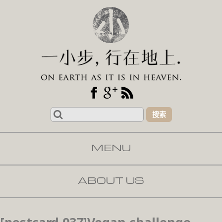
Search
for:
MENU
SKIP TO CONTENT
ABOUT US