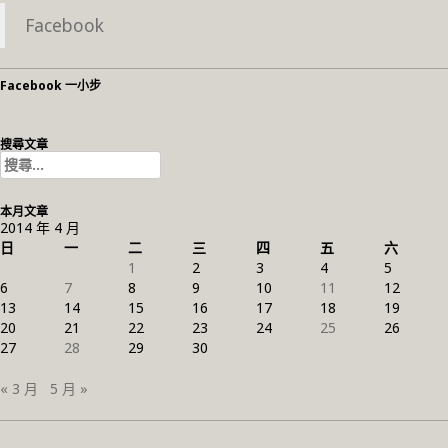
Facebook
Facebook 一小步
搜尋文章
搜
尋
關
本月文章
鍵
2014 年 4 月
字:
日
一
二
三
四
五
六
1
2
3
4
5
6
7
8
9
10
11
12
13
14
15
16
17
18
19
20
21
22
23
24
25
26
27
28
29
30
« 3 月
5 月 »