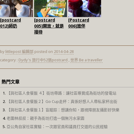
[postcard
[postcard
[Postcard
012]師奶
005]開放，就是
006]旅伴
接待
by
littlepost 編輯部
posted on
2014-04-28
category :
Dydy's 旅行中52張postcard
,
世界 Be a traveller
熱門文章
【與社區人食餐飯 ４】街坊帶路：讓社區導賞成為街坊的發電站
【與社區人食餐飯２】Go Cup走杯：真係好想人人帶私家杯出街
【與社區人食餐飯１】盲蹤踪：想講你知，跟視障朋友攝影好快樂
老圍林叔叔：親手為街坊打造一個無污水家園
亞公角自家社區實驗：一次跟官員和議員打交道的公民經驗