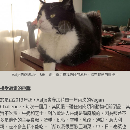
Aafje的愛貓Ule，8歲，晚上會走來我們睡的地板，窩在我們的腳邊。
接受蔬素的挑戰
於是由2013年起，Aafje會參加荷蘭一年兩次的Vegan
Challenge，每次一個月，其間絕不碰任何肉類和動物相關製品。其
實不吃蛋、牛奶和芝士，對於歐洲人來說是頗麻煩的，因為那差不
多是他們的主要食糧。蛋糕、班戟、雪糕、乳酪、薄餅、意大利
粉，差不多全都不能吃。「所以我很喜歡亞洲菜，中、日、泰菜也