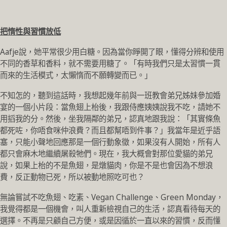
把惰性與習慣放低
Aafje說，她平常很少用白糖。因為當你睜開了眼，懂得分辨和使用
不同的香草和香料，就不需要用糖了。「有時我們只是太習慣一貫
而來的生活模式，太懶惰而不願轉變而已。」
不知怎的，聽到這話時，我想起幾年前與一班教會弟兄姊妹參加婚
宴的一個小片段：當魚翅上枱後，我跟侍應姨姨說我不吃，請她不
用搯我的分。然後，坐我隔鄰的弟兄，認真地跟我說：「其實條魚
都死咗，你唔食咪仲浪費？而且都幫唔到件事？」我當年是近乎語
塞，只能小聲地回應那是一個行動象徵，如果沒有人開始，所有人
都只會麻木地繼續屠殺牠們。現在，我大概會對那位愛貓的弟兄
說，如果上枱的不是魚翅，是燉貓肉，你是不是也會因為不想浪
費，反正動物已死，所以被動地照吃可也？
無論嘗試不吃魚翅、吃素、Vegan Challenge、Green Monday，
我覺得都是一個機會，叫人重新檢視自己的生活，認真看待每天的
選擇。不再是只顧自己方便，或是因循於一直以來的習慣，反而懂