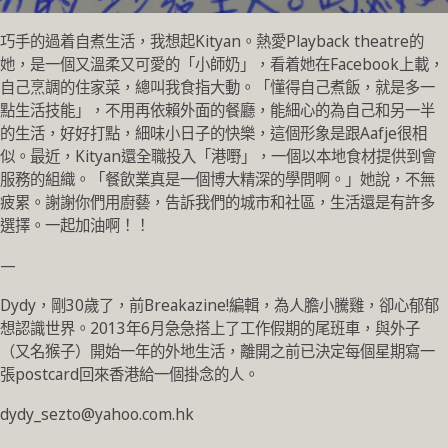
巧手的過着自煮生活，我想起Kityan。熱愛Playback theatre的
她，是一個又溫柔又可愛的「小師奶」，看着她在Facebook上載，
自己烹調的住家菜，總叫我食指大動。「懂得自己煮飯，就是多一
點生活技能」，不用再依賴外面的餐廳，能細心的為自己和另一半
的生活，好好打點，細味小日子的快樂，這個形象是跟Aafje很相
似。最近，Kityan還全職投入「港嘢」，一個以本地食材提供到會
服務的組織。「餐飲業真是一個博大精深的學問啊。」她說，不無
疲累。謝謝你們用廚藝，告訴我們的城市和社區，生活還是有許多
選擇。一起加油啊！！
—
Dydy，剛30歲了，前Breakazine!編輯，為人膽小騰雞，卻心郁郁
想認識世界。2013年6月急急搭上了工作假期的尾班車，與外子
（又名猴子）開始一年的外地生活，離開之前已決定每個星期寫一
張postcard回來香港給一個掛念的人。
dydy_sezto@yahoo.com.hk