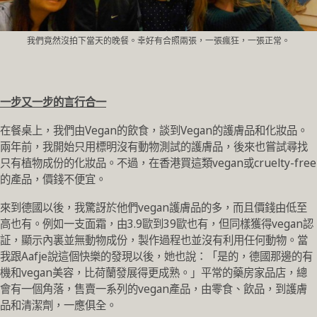
我們竟然沒拍下當天的晚餐。幸好有合照兩張，一張瘋狂，一張正常。
一步又一步的言行合一
在餐桌上，我們由Vegan的飲食，談到Vegan的護膚品和化妝品。
兩年前，我開始只用標明沒有動物測試的護膚品，後來也嘗試尋找
只有植物成份的化妝品。不過，在香港買這類vegan或cruelty-free
的產品，價錢不便宜。
來到德國以後，我驚訝於他們vegan護膚品的多，而且價錢由低至
高也有。例如一支面霜，由3.9歐到39歐也有，但同樣獲得vegan認
証，顯示內裏並無動物成份，製作過程也並沒有利用任何動物。當
我跟Aafje說這個快樂的發現以後，她也說：「是的，德國那邊的有
機和vegan美容，比荷蘭發展得更成熟。」平常的藥房家品店，總
會有一個角落，售賣一系列的vegan產品，由零食、飲品，到護膚
品和清潔劑，一應俱全。