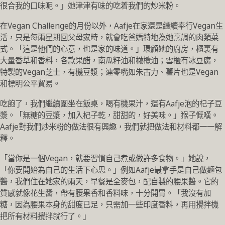
很合我的口味呢。」她津津有味的吃着我們的炒米粉。
在Vegan Challenge的月份以外，Aafje在家還是繼續奉行Vegan生
活，只是每兩星期回父母家時，就會吃爸媽特地為她烹調的肉類菜
式。「這是他們的心意，也是家的味道。」環顧她的廚房，櫃裏有
大量香草和香料，各款果醋，南瓜籽油和橄欖油；雪櫃有冰豆腐，
特製的Vegan芝士，有機豆漿；連零嘴如朱古力、薯片也是Vegan
和標明公平貿易。
吃飽了，我們繼續圍坐在飯桌，喝有機果汁，還有Aafje泡的杞子豆
漿。「無糖的豆漿，加入杞子乾，甜甜的，好美味。」猴子慨嘆。
Aafje對我們炒米粉的做法很有興趣，我們就把做法和材料都一一解
釋。
「當你是一個Vegan，就要習慣自己煮或做許多食物。」她說，
「你要開始為自己的生活下心思。」例如Aafje最拿手是自己做麵包
醬，我們住在她家的兩天，早餐是全麥包，配自製的腰果醬。它的
質感就像花生醬，帶有腰果香和香料味，十分開胃。「我沒有加
糖，因為腰果本身的甜度已足，只需加一些印度香料，再用攪拌機
把所有材料攪拌就行了。」