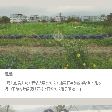
驚螫
聽其他農夫說，若想搶早水冬瓜，過農曆年前就得培苗。是故一
月中下旬的時候便試著將上百粒冬瓜種子落地 […]