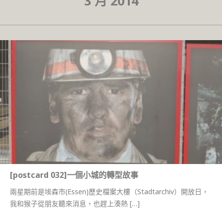
3 月 2014
[postcard 032]一個小城的轉型故事
兩星期前是埃森市(Essen)歷史檔案大樓（Stadtarchiv）開放日，
我和猴子從朋友聽來消息，也趕上湊熱 […]