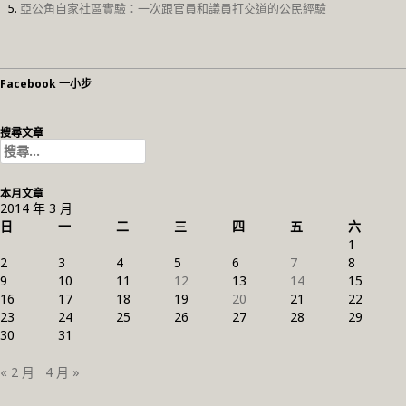
亞公角自家社區實驗：一次跟官員和議員打交道的公民經驗
Facebook 一小步
搜尋文章
搜
尋
關
本月文章
鍵
2014 年 3 月
字:
日
一
二
三
四
五
六
1
2
3
4
5
6
7
8
9
10
11
12
13
14
15
16
17
18
19
20
21
22
23
24
25
26
27
28
29
30
31
« 2 月
4 月 »