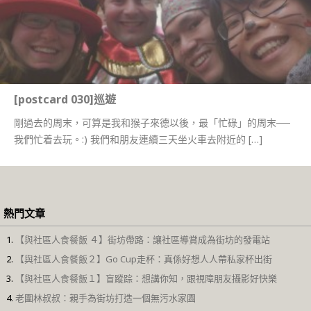
[postcard 030]巡遊
剛過去的周末，可算是我和猴子來德以後，最「忙碌」的周末──
我們忙着去玩。:) 我們和朋友連續三天坐火車去附近的 […]
熱門文章
【與社區人食餐飯 ４】街坊帶路：讓社區導賞成為街坊的發電站
【與社區人食餐飯２】Go Cup走杯：真係好想人人帶私家杯出街
【與社區人食餐飯１】盲蹤踪：想講你知，跟視障朋友攝影好快樂
老圍林叔叔：親手為街坊打造一個無污水家園