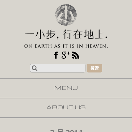
Search
for:
MENU
SKIP TO CONTENT
ABOUT US