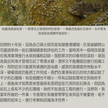
柏麗灣碼頭背景，一群學生正檢視他們的發現，一條鰕虎魚躲於石隙中，水中眾多
泡泡是由藻類所造成的。
回想約十年前，因為自己碩士研究是有關香港珊瑚，於是被顧問公
司邀請參與一些石珊瑚調查和評估的工作，當時其中一個項目是要
在馬灣東灣進行水底拍攝和記錄。我對那次的印象特別深刻，是因
為我出到海才發現忘記了帶潛水鏡，
潛伴又不能獨個兒進行拍攝工
作，而附近亦只能買到普通的游泳鏡，
感恩的是調查的地點水不
深，硬著頭皮仍能把工作完成，
我們在東灣有岩石的地方都記錄了
不少的石珊瑚，
有些個體也不細小，所有記錄如實地交到政府手
上。
我後來才知悉原來發展商有意把這些兀突的岩石移去，
但因為
岩石上長有不少的石珊瑚，政府不批准這工程的進行。
沒想到，我
當年所做的一件事，
令我現在有機會帶學生來到這不被重視、亳不
起眼的岩岸上，
進行考察和認識海洋世界。