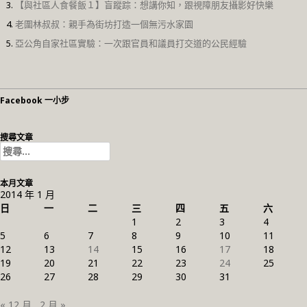
【與社區人食餐飯１】盲蹤踪：想講你知，跟視障朋友攝影好快樂
老圍林叔叔：親手為街坊打造一個無污水家園
亞公角自家社區實驗：一次跟官員和議員打交道的公民經驗
Facebook 一小步
搜尋文章
搜
尋
關
本月文章
鍵
2014 年 1 月
字:
日
一
二
三
四
五
六
1
2
3
4
5
6
7
8
9
10
11
12
13
14
15
16
17
18
19
20
21
22
23
24
25
26
27
28
29
30
31
« 12 月
2 月 »