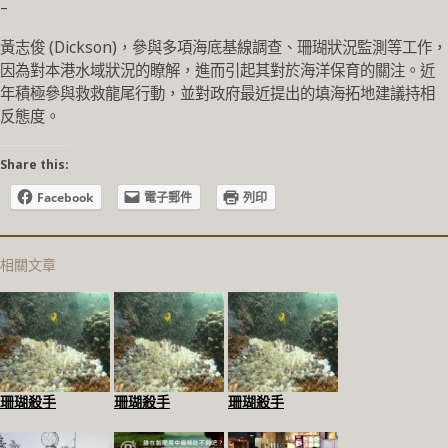
–
黃志俊 (Dickson)，參與多項海底基線調查、珊瑚狀況監測等工作，
因為對本港水域狀況的瞭解，進而引起其對於海洋保育的關
注。近
年積極參與救救龍
尾行動，並對政府最近提出的填海拓地建議持相
反態度。
Share this:
Facebook
電子郵件
列印
相關文章
珊瑚殺手
珊瑚殺手
珊瑚殺手