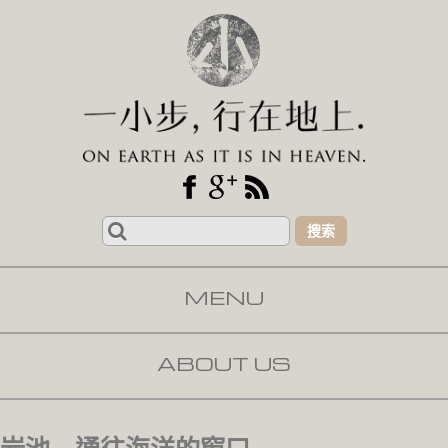
Search
for:
MENU
SKIP TO CONTENT
ABOUT US