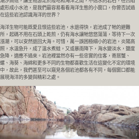
潮汐高低，讓生物游走於陸地和海洋之間，不透水的岩石，
在凹陷
處形成小水池，是我們最容易看看海洋生態的小窗口，
你曾否試過
在這些岩池認識海洋的世界？
海洋生物可能既愛且恨這些岩池，水退得快，岩池成了牠的避難
所，
起碼不用在石頭上乾煎，仍有海水讓牠悠悠蕩蕩，等待下一次
漲潮，
可以安然退回大海。可惜，萬一誤困極細小的岩池，炎陽高
照，
水溫急升，成了溫水煮蛙，又或暴雨降下，海水變淡水，鹽度
急降，
適應不過來。岩池裡當然亦有一些忠實的住客，寄居蟹、
螺、海葵、
海綿和更多不同的生物都喜歡生活在這變化不定的環境
中，故此，
我們甚至可以窺見各個岩池都各有不同，
每個窗口都能
展現海洋的多變與精彩之處。