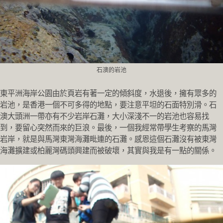
石澳的岩池
東平洲海岸公園由於頁岩有著一定的傾斜度，水退後，
擁有眾多的
岩池，是香港一個不可多得的地點，
要注意平坦的石面特別滑。石
澳大頭洲一帶亦有不少岩岸石灘，
大小深淺不一的岩池也容易找
到，要留心突然而來的巨浪。最後，
一個我經常帶學生考察的馬灣
岩岸，
就是與馬灣東灣海灘毗連的石灘。
感恩這個石灘沒有被東灣
海灘擴建或柏麗灣碼頭興建而被破壞，
其實與我是有一點的關係。