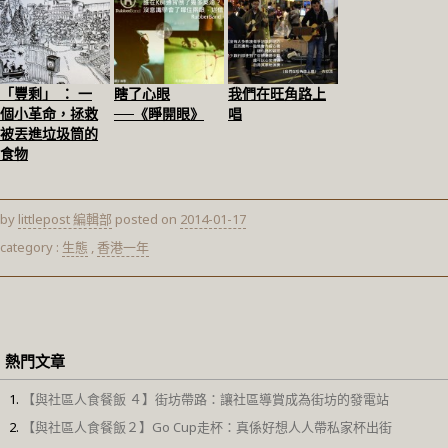
「豐剩」 ： 一
瞎了心眼
我們在旺角路上
個小革命，拯救
──《睜開眼》
唱
被丟進垃圾筒的
食物
by
littlepost 編輯部
posted on
2014-01-17
category :
生態
,
香港一年
熱門文章
【與社區人食餐飯 ４】街坊帶路：讓社區導賞成為街坊的發電站
【與社區人食餐飯２】Go Cup走杯：真係好想人人帶私家杯出街