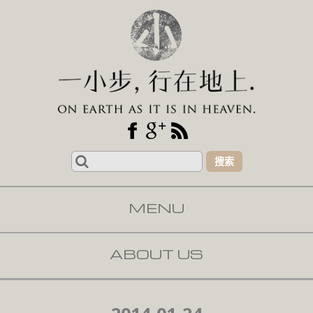
Search
for:
MENU
SKIP TO CONTENT
ABOUT US