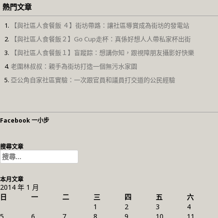
熱門文章
【與社區人食餐飯 ４】街坊帶路：讓社區導賞成為街坊的發電站
【與社區人食餐飯２】Go Cup走杯：真係好想人人帶私家杯出街
【與社區人食餐飯１】盲蹤踪：想講你知，跟視障朋友攝影好快樂
老圍林叔叔：親手為街坊打造一個無污水家園
亞公角自家社區實驗：一次跟官員和議員打交道的公民經驗
Facebook 一小步
搜尋文章
搜
尋
關
本月文章
鍵
2014 年 1 月
字:
日
一
二
三
四
五
六
1
2
3
4
5
6
7
8
9
10
11