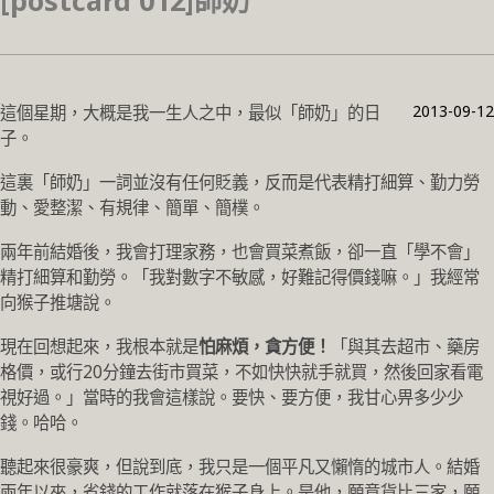
[postcard 012]師奶
2013-09-12
這個星期，大概是我一生人之中，最似「師奶」的日
子。
這裏「師奶」一詞並沒有任何貶義，反而是代表精打細算、勤力勞
動、愛整潔、有規律、簡單、簡樸。
兩年前結婚後，我會打理家務，也會買菜煮飯，卻一直「學不會」
精打細算和勤勞。「我對數字不敏感，好難記得價錢嘛。」我經常
向猴子推塘說。
現在回想起來，我根本就是
怕麻煩，貪方便！
「與其去超市、藥房
格價，或行20分鐘去街市買菜，不如快快就手就買，然後回家看電
視好過。」當時的我會這樣說。要快、要方便，我甘心畀多少少
錢。哈哈。
聽起來很豪爽，但說到底，我只是一個平凡又懶惰的城市人。結婚
兩年以來，省錢的工作就落在猴子身上。是他，願意貨比三家，願