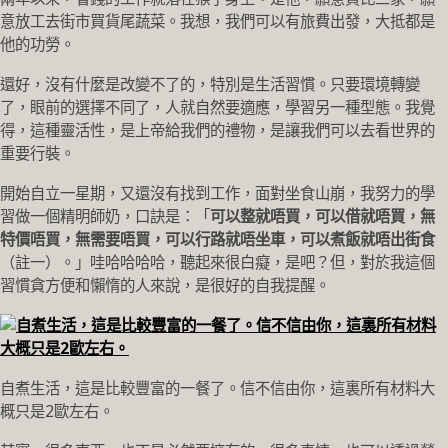
意放工去街市買貨尾蔬菜。我想，我們可以有旅費出發，大抵都是
他的功勞。
還好，沒有什麼是改變不了的，特別是生活習慣。只要環境轉變
了，眼前的選擇不同了，人就自然要適應，學習另一種型態。我覺
得，這種靈活性，是上帝給我們的禮物，是讓我們可以去看世界的
重要行裝。
開始自立一星期，又還沒有找到工作，面對坐食山崩，我努力的學
習做一個精明師奶，口訣是：「
可以整就唔買，可以借就唔買，無
特價唔買，無需要唔買，可以行路就唔坐車，可以煮飯就唔出街食
（註一）。」哇哈哈哈哈，聽起來很白癡，是吧？但，對於我這個
習慣貪方便和懶惰的人來說，是很好的自我提醒。
自煮生活，這是比較豐富的一餐了。信不信由你，這裏所有材料大
概只是2歐左右。