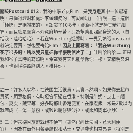
關於Postcard 012
：我的中學老友Film，是我身邊其中一位最精
明，最懂得理財和處理家頭細務的「可愛師奶」（再說一遍，這個
「師奶」是稱讚來的）。認識了10多年，她從小就是極其精打細
算，而且總是願意不介意麻煩辛苦，只為幫助和照顧身邊的人（包
括我，哇哈哈哈）。我在Würzburg遊覽時，一見到這張postcard
就決定要買，然後要寄給Film！
因為上面寫着：「我在
Würzburg
花了很多錢，所以我只能送你半張明信片了！」
哇哈哈哈哈……正是
我和猴子當時的寫照啊。希望我有天也能學像你一樣，又精明又溫
柔，也很懂得照顧別人。掛住你。
—
註一：許多人以為，在德國生活很貴，其實不然啊。如果你去超市
買菜，願意格價，有時還會平過在香港。特別是牛奶、芝士、麵
包、麥皮、蔬果等，好多時都比香港便宜。在家煮飯，常是2歐以內
就完成（一湯一意粉，或麪包腸仔與沙拉，或飯和簡單小炒）。
註二：但來德國旅遊就絕不便宜（雖然已經比法國、意大利便
宜），因為在街外用餐要給稅和貼士，交通費也相當昂貴（特別是