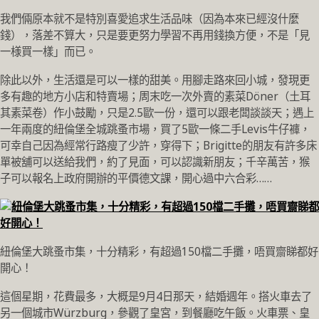
我們倆原本就不是特別喜愛追求生活品味（因為本來已經沒什麼
錢），落差不算大，只是要更努力學習不再用錢換方便，不是「見
一様買一樣」而已。
除此以外，生活還是可以一樣的甜美。用腳走路來回小城，發現更
多有趣的地方小店和特賣場；周末吃一次外賣的素菜Döner（土耳
其素菜卷）作小鼓勵，只是2.5歐一份，還可以跟老闆談談天；遇上
一年兩度的紐倫堡全城跳蚤市場，買了5歐一條二手Levis牛仔褲，
可幸自己因為經常行路瘦了少許，穿得下；Brigitte的朋友有許多床
單被舖可以送給我們，約了見面，可以認識新朋友；千辛萬苦，猴
子可以報名上政府開辦的平價德文課，開心過中六合彩……
紐倫堡大跳蚤市集，十分精彩，有超過150檔二手攤，唔買齋睇都好
開心！
這個星期，花費最多，大概是9月4日那天，結婚週年。搭火車去了
另一個城市Würzburg，參觀了皇宮，到餐廳吃午飯。火車票、皇