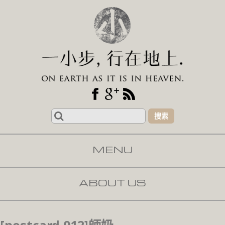
Search
for:
MENU
SKIP TO CONTENT
ABOUT US