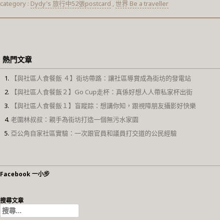
category :
Dydy's 旅行中52張postcard
,
世界 Be a traveller
熱門文章
【與社區人食餐飯 ４】街坊帶路：讓社區導賞成為街坊的發電站
【與社區人食餐飯２】Go Cup走杯：真係好想人人帶私家杯出街
【與社區人食餐飯１】盲蹤踪：想講你知，跟視障朋友攝影好快樂
老圍林叔叔：親手為街坊打造一個無污水家園
亞公角自家社區實驗：一次跟官員和議員打交道的公民經驗
Facebook 一小步
搜尋文章
搜
尋