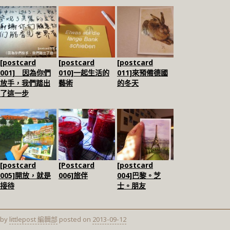
[postcard
[postcard
[postcard
001] 因為你們
010]一起生活的
011]來預備德國
放手，我們踏出
藝術
的冬天
了這一步
[postcard
[Postcard
[postcard
005]開放，就是
006]旅伴
004]巴黎。芝
接待
士。朋友
by
littlepost 編輯部
posted on
2013-09-12