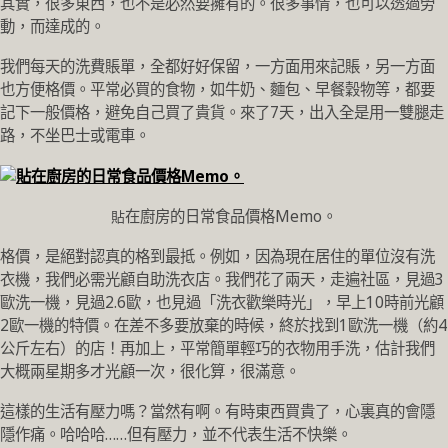
其實，很多東西，也不是必然要擁有的。很多事情，也可以透過勞
動，而達成的。
我們每天的洗費賬單，全都好好保留，一方面用來記賬，另一方面
也方便格價。平常必買的食物，如牛奶、麵包、早餐穀物等，都要
記下一般價格，避免自己買了貴貨。來了7天，出入全是用一雙腿走
路，不坐巴士或電車。
貼在廚房的日常食品價格Memo。
格價，是絕對認真的格到最抵。例如，因為現在居住的單位沒有洗
衣機，我們必需光顧自助洗衣店。我們花了兩天，走遍社區，見過3
歐洗一機，見過2.6歐，也見過「洗衣歡樂時光」，早上10時前光顧
2歐一機的特價。在差不多要放棄的時候，終於找到1歐洗一機（約4
公斤左右）的店！再加上，平常簡單輕巧的衣物用手洗，估計我們
大概兩星期多才光顧一次，很化算，很滿意。
這樣的生活有壓力嗎？當然有啊。有時東西買貴了，心裏真的會隱
隱作痛。哈哈哈……但有壓力，並不代表生活不快樂。