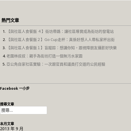
熱門文章
【與社區人食餐飯 ４】街坊帶路：讓社區導賞成為街坊的發電站
【與社區人食餐飯２】Go Cup走杯：真係好想人人帶私家杯出街
【與社區人食餐飯１】盲蹤踪：想講你知，跟視障朋友攝影好快樂
老圍林叔叔：親手為街坊打造一個無污水家園
亞公角自家社區實驗：一次跟官員和議員打交道的公民經驗
Facebook 一小步
搜尋文章
搜
尋
關
本月文章
鍵
2013 年 9 月