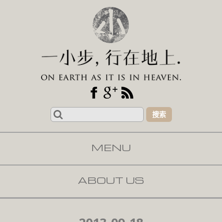
Search
for:
MENU
SKIP TO CONTENT
ABOUT US