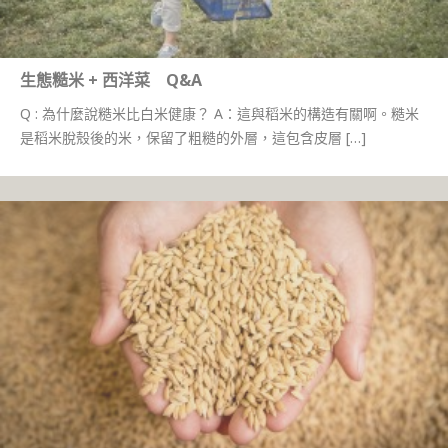
生態糙米 + 西洋菜 Q&A
Q : 為什麼說糙米比白米健康？ A：這與稻米的構造有關啊。糙米
是稻米脫殼後的米，保留了粗糙的外層，這包含皮層 […]