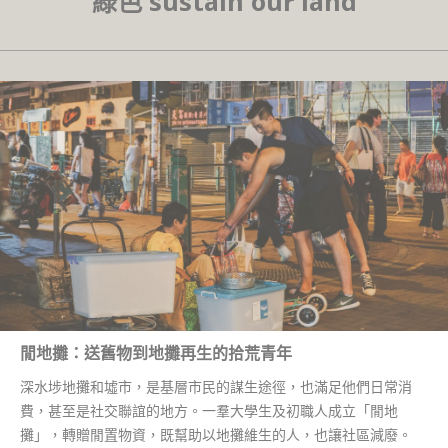
綠色 sustain our land
閒地攤：送舊物到地攤再生的拾荒青年
深水埗地攤和墟市，是基層市民的謀生途徑，也滿足他們日常消
費，甚至是社交聯誼的地方。一羣大學生及初職人成立「閒地
攤」，轉贈閒置物資，既幫助以地攤維生的人，也讓社區減廢。