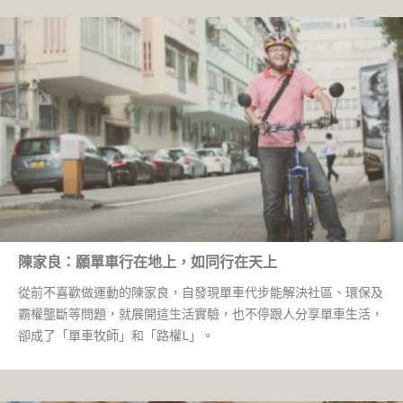
陳家良：願單車行在地上，如同行在天上
從前不喜歡做運動的陳家良，自發現單車代步能解決社區、環保及
霸權壟斷等問題，就展開這生活實驗，也不停跟人分享單車生活，
卻成了「單車牧師」和「路權L」。