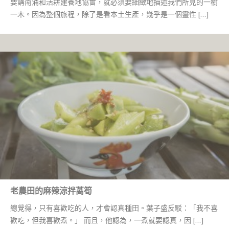
要講南涌和活耕建養地協會，就必須要細緻地描述我們所見的一樹
一木。因為整個旅程，除了是看本土生產，幾乎是一個靈性 […]
老農田的麻辣涼拌萵筍
總覺得，只有喜歡吃的人，才會認真種田。葉子盛反駁：「我不喜
歡吃，但我喜歡煮。」 而且，他認為，一煮就要認真，因 […]