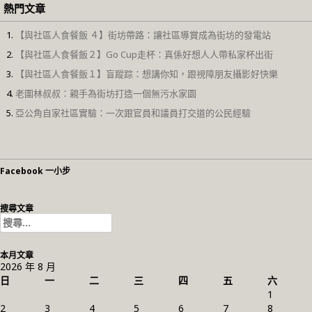
熱門文章
【與社區人食餐飯 ４】街坊帶路：讓社區導賞成為街坊的發電站
【與社區人食餐飯２】Go Cup走杯：真係好想人人帶私家杯出街
【與社區人食餐飯１】盲蹤踪：想講你知，跟視障朋友攝影好快樂
老圍林叔叔：親手為街坊打造一個無污水家園
亞公角自家社區實驗：一次跟官員和議員打交道的公民經驗
Facebook 一小步
搜尋文章
搜
尋
關
本月文章
鍵
2026 年 8 月
字:
日
一
二
三
四
五
六
1
2
3
4
5
6
7
8