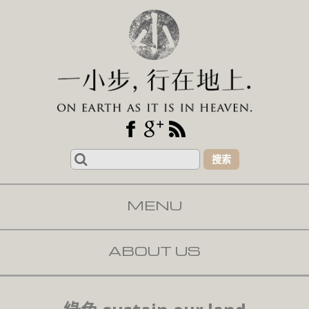
Search
for:
MENU
SKIP TO CONTENT
ABOUT US