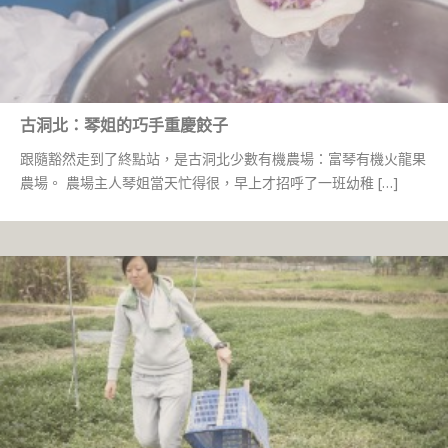
古洞北：琴姐的巧手重慶餃子
跟隨豁然走到了終點站，是古洞北少數有機農場：富琴有機火龍果
農場。 農場主人琴姐當天忙得很，早上才招呼了一班幼稚 […]