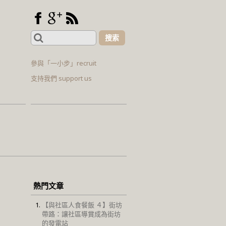
Search
for:
參與「一小步」recruit
支持我們 support us
熱門文章
【與社區人食餐飯 ４】街坊
帶路：讓社區導賞成為街坊
的發電站