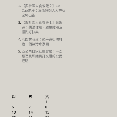
【與社區人食餐飯２】Go
Cup走杯：真係好想人人帶私
家杯出街
【與社區人食餐飯１】盲蹤
踪：想講你知，跟視障朋友
攝影好快樂
老圍林叔叔：親手為街坊打
造一個無污水家園
亞公角自家社區實驗：一次
跟官員和議員打交道的公民
經驗
四
五
六
1
6
7
8
13
14
15