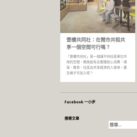
壹樓共同社：在鬧市共租共
享一個空間可行嗎？
「壹樓共同社」是一個讓不同社區單位共
用的空間，開放給有志實踐良心消費、環
保、教育、社區及共享經濟的人使用。要
怎樣才可加入呢？
Facebook 一小步
搜尋文章
搜
尋
關