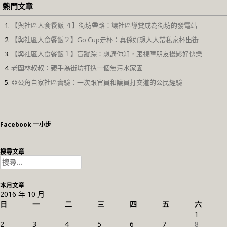
熱門文章
【與社區人食餐飯 ４】街坊帶路：讓社區導賞成為街坊的發電站
【與社區人食餐飯２】Go Cup走杯：真係好想人人帶私家杯出街
【與社區人食餐飯１】盲蹤踪：想講你知，跟視障朋友攝影好快樂
老圍林叔叔：親手為街坊打造一個無污水家園
亞公角自家社區實驗：一次跟官員和議員打交道的公民經驗
Facebook 一小步
搜尋文章
搜
尋
關
本月文章
鍵
2016 年 10 月
字:
日
一
二
三
四
五
六
1
2
3
4
5
6
7
8