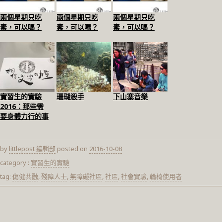
兩個星期只吃
兩個星期只吃
兩個星期只吃
素，可以嗎？
素，可以嗎？
素，可以嗎？
實習生的實驗
珊瑚殺手
下山寨音樂
2016：那些需
要身體力行的事
by
littlepost 編輯部
posted on
2016-10-08
category :
實習生的實驗
tag:
傷健共融
,
殘障人士
,
無障礙社區
,
社區
,
社會實驗
,
輪椅使用者