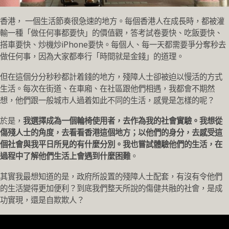
香港， 一個生活節奏很急速的地方。每個香港人在成長時，都被灌
輸一種「做任何事都要快」的價值觀，答考試卷要快、吃飯要快、
搭車要快、炒機炒iPhone要快。每個人、每一天都需要爭分奪秒去
做任何事，因為大家都奉行「時間就是金錢」的道理。
但在這個分分秒秒都計着錢的地方，殘障人士卻被迫以慢活的方式
生活。每次在街道、在車廂、在社區跟他們相遇，我都會不期然
想，他們跟一般城市人過着如此不同的生活，感覺是怎樣的呢？
於是，
我選擇成為一個輪椅使用者，去作為我的社會實驗。我想從
傷殘人士的角度，去看看香港這個地方；以他們的身分，去感受這
個社會與我平日所見的有什麼分別。我也嘗試體驗他們的生活，在
過程中了解他們生活上會遇到什麼困難
。
其實我最想知道的是，政府所設置的殘障人士配套，有沒有令他們
的生活變得更加便利？到底我們整天所說的傷健共融的社會，是成
功實現，還是自欺欺人？