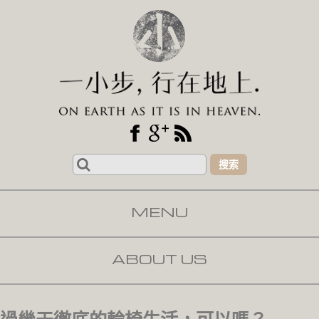
Search
for:
MENU
SKIP TO CONTENT
ABOUT US