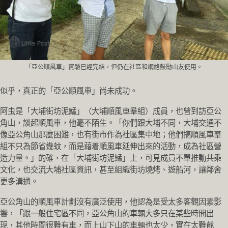
「亞公順風車」實驗已經完結，但仍在社區和網絡鼓勵山友使用。
似乎，真正的「亞公順風車」尚未成功。
阿虫是「大埔街坊泥鯭」（大埔順風車羣組）成員，也曾到訪亞公
角山，談起順風車，他毫不陌生。「你們跟大埔不同，大埔交通不
像亞公角山那麼困難，也有街市作為社區集中地；他們搞順風車羣
組不只為節省幾蚊，而是藉着順風車延伸出來的活動，成為社區營
造力量。」的確，在「大埔街坊泥鯭」上，可見成員不單推動共乘
文化，也交流大埔社區資訊，甚至組織街坊燒烤、遊船河，讓鄰舍
更多溝通。
亞公角山的順風車計劃沒有廣泛使用，他認為是受太多客觀因素影
響，「跟一般住宅區不同，亞公角山的車輛大多只在某些時間出
現，其他時間很難有車，而上山下山的車輛也太少，實在太難截