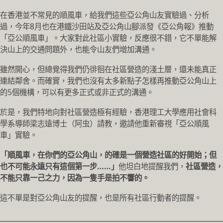
在香港並不常見的順風車，給我們這些亞公角山友實驗過、分析
過，今年8月也在港鐵沙田站及亞公角山腳派發《亞公角報》推動
「亞公順風車」。大家對此社區小實驗，反應很不錯，它不單能解
決山上的交通問題外，也能令山友們增加溝通。
雖然開心，但總覺得我們仍徘徊在社區營造的淺土層，還未能真正
連結鄰舍。而確實，我們也沒有太多新點子怎樣再推動亞公角山上
的5個機構，可以有更多正式或非正式的溝通。
於是，我們特地向對社區營造極有經驗，香港理工大學應用社會科
學系導師梁志遠博士（阿虫）請教，邀請他重新審視「亞公順風
車」實驗。
「順風車，在你們的亞公角山，的確是一個營造社區的好開始；但
也不可能永遠只有這個第一步……」
他坦白地提醒我們，
社區營造，
不能只靠一己之力，因為一隻手是拍不響的。
這不單是對亞公角山友的提醒，也是所有社區行動者的提醒。
________________________________________________________________