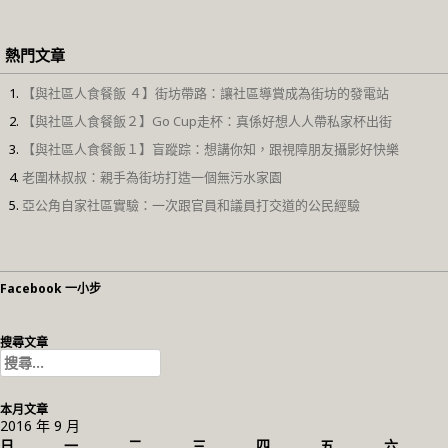
熱門文章
【與社區人食餐飯 ４】街坊帶路：讓社區導賞成為街坊的發電站
【與社區人食餐飯２】Go Cup走杯：真係好想人人帶私家杯出街
【與社區人食餐飯１】盲蹤踪：想講你知，跟視障朋友攝影好快樂
老圍林叔叔：親手為街坊打造一個無污水家園
亞公角自家社區實驗：一次跟官員和議員打交道的公民經驗
Facebook 一小步
搜尋文章
搜
尋
關
本月文章
鍵
2016 年 9 月
字:
日
一
二
三
四
五
六