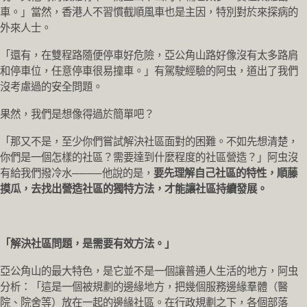
車。」當然，香港人不習慣截順風車也是主因，特別對於來探病的
外來人士。
「還有，在雙程路隨便停車好危險，亞公角山路好像沒有太多路肩
和停車位，任意停車很易撞車。」有駕駛經驗的阿虫，道出了我們
沒考慮過的安全問題。
果然，我們是想像得過於簡單吧？
「那又不是，至少你們嘗試解決社區面對的困難。不如先想清楚，
你們是一個怎樣的社區？需要達到什麼程度的社區營造？」阿虫沒
有給我們撥冷水────他說的是，
要先理解自己社區的特性，順藤
摸瓜，去找出營造社區的獨特方法，才能讓社區持續發展。
「解決社區問題，是需要有效方法。」
亞公角山的最大特色，是它並不是一個讓普通人生活的地方，阿虫
分析：「這是一個被規劃的邊緣地方，把幾個服務邊緣羣體（醫
院、院舍等）放在一起的邊緣社區。在行政規劃之下，各個部落