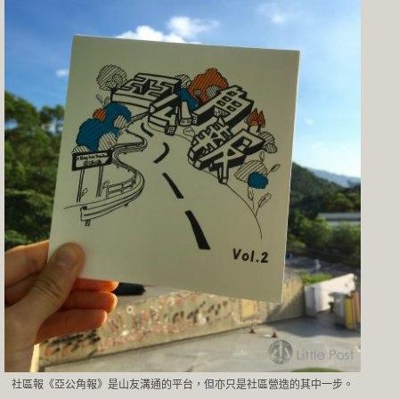
社區報《亞公角報》是山友溝通的平台，但亦只是社區營造的其中一步。