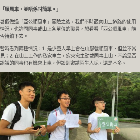
「順風車，並唔係咁簡單。」
暑假做過「亞公順風車」實驗之後，我們不時觀察山上道路的使用
情況，也詢問同事或山上各單位的職員，想看看「亞公順風車」能
否持續下去。
暫時看到兩種情況：1. 是少量人早上會在山腳截順風車，但並不常
見；2. 在山上工作的私家車主，愈來愈主動載同事上山，不論是否
認識的同事也有機會上車，但談到邀請陌生人呢，還是不多。