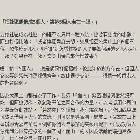
「把社區想像成5個人，讓這5個人走在一起。」
要讓社區成為社區，的確不能只用一種方法，更要有更闊的想像。
阿虫打個比喻：「或者換個角度去想，如果把亞公角山上的5個單
位，想像成5個人，那他們是怎樣性格的人？要如何讓這5個人走在
一起？如果走在一起，會令山頭帶來什麼效果？」
嗯，這「5個人」，應是偶爾打個招呼，彼此知道對方存在，但因大
家家裏的柴米油鹽都很齊全，故此很少交流────很像一般香港人
的鄰舍關係。
因為大家上山都是為了工作，要這「5個人」緊密地聯繫當然沒可
能；但阿虫認為，別忽略單位之間合作的力量，可以考慮用公司的
名義去彼此連結，「若然你有籃球場、我有燒烤場，那空間或資源
可彼此借用。大型的交流，則可以是導賞團、開放日，又或在山上
舉辦聯合嘉年華會。例如你們去年舉辦的突破山城節，已成功讓人
意識到沙田有這樣的一個空間。而山上的人因為活動而溝通當多
了，也自然會像一個社區。」