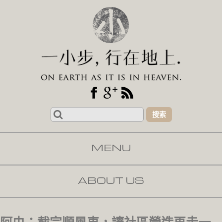
Search
for:
MENU
SKIP TO CONTENT
ABOUT US