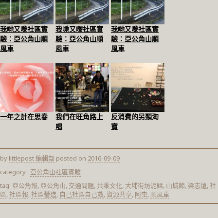
我哋又嚟社區實
我哋又嚟社區實
我哋又嚟社區實
驗：亞公角山順
驗：亞公角山順
驗：亞公角山順
風車
風車
風車
一年之計在思春
我們在旺角路上
反消費的另類淘
唱
寶
by
littlepost 編輯部
posted on
2016-09-09
category :
亞公角山社區實驗
tag:
亞公角報
,
亞公角山
,
交通問題
,
共乘文化
,
大埔街坊泥鯭
,
山城節
,
梁志遠
,
社
區
,
社區報
,
社區營造
,
自己社區自己救
,
資源共享
,
阿虫
,
順風車