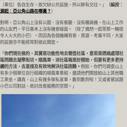
（單位）各自生存，故欠缺公共設施，所以鮮有交往。」
（編按：
源起：亞公角山路在哪裏？
）
對啊，亞公角山上沒有公園、沒有餐廳、沒有櫃員機，在山上工作
的山友們，平日基本上沒有機會碰面。（除了偶然一起等那一輛很
令人火大的小巴）。而因為各個機構背景、資源、考量不同，大家
的設施亦不能經常對彼此開放。
「
你們現在做的，其實是功能性地去營造社區，意思是透過處理社
區問題去凝聚街坊。順風車、派社區報是好開始，但要有更多更持
續的方法，去直接及有效地解決社區困難。
例如，你們可調查山上
有多少個單位自行組織的順風車羣組，邀請他們開放給山上其他職
工乘坐。講真，山上有幾多架私家車，數到數到啦！又或者嘗試跟
小巴公司對話，商討改善服務的空間。」