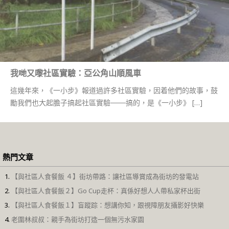
我哋又嚟社區實驗：亞公角山順風車
這幾年來，《一小步》報道過許多社區實驗，因着他們的故事，鼓
勵我們也大起膽子搞起社區實驗───搞的，是《一小步》 […]
熱門文章
【與社區人食餐飯 ４】街坊帶路：讓社區導賞成為街坊的發電站
【與社區人食餐飯２】Go Cup走杯：真係好想人人帶私家杯出街
【與社區人食餐飯１】盲蹤踪：想講你知，跟視障朋友攝影好快樂
老圍林叔叔：親手為街坊打造一個無污水家園