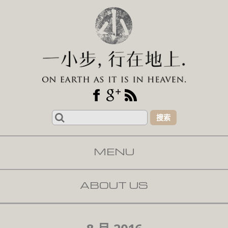
Search
for:
MENU
SKIP TO CONTENT
ABOUT US