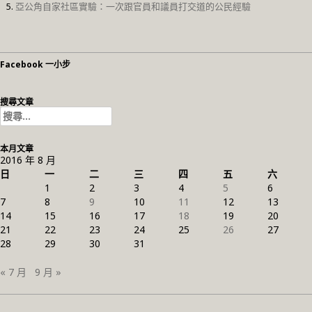
亞公角自家社區實驗：一次跟官員和議員打交道的公民經驗
Facebook 一小步
搜尋文章
搜
尋
關
本月文章
鍵
2016 年 8 月
字:
日
一
二
三
四
五
六
1
2
3
4
5
6
7
8
9
10
11
12
13
14
15
16
17
18
19
20
21
22
23
24
25
26
27
28
29
30
31
« 7 月
9 月 »