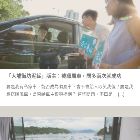
「大埔街坊泥鯭」版主：截順風車，問多兩次就成功
要是我有私家車，能否成為順風車？會不會給人取笑我傻？要是我
想搭順風車，會否給車主狠狠拒絕？ 這些問題，不單是一 […]