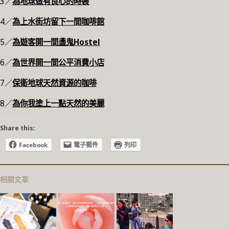
3／
為地球做有良心的時裝
4／
為上水街坊留下一間咖啡館
5／
為遊客開一間盞鬼Hostel
6／
為世界開一間公平消費小店
7／
保衛地球天然資源的咖啡
8／
為你我塗上一點天然的美麗
Share this:
Facebook
電子郵件
列印
相關文章