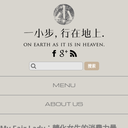
Search
for:
MENU
SKIP TO CONTENT
ABOUT US