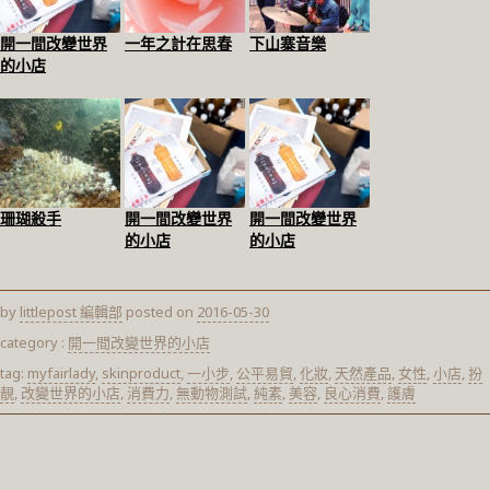
開一間改變世界
一年之計在思春
下山寨音樂
的小店
珊瑚殺手
開一間改變世界
開一間改變世界
的小店
的小店
by
littlepost 編輯部
posted on
2016-05-30
category :
開一間改變世界的小店
tag:
myfairlady
,
skinproduct
,
一小步
,
公平易貿
,
化妝
,
天然產品
,
女性
,
小店
,
扮
靚
,
改變世界的小店
,
消費力
,
無動物測試
,
純素
,
美容
,
良心消費
,
護膚