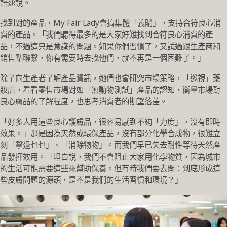
語速說。
找到對的產品，My Fair Lady會搞集體「義購」，支持合符良心消
費的產品。「我們聽得最多的是大家好難找到合符良心消費的產
品，不過這只是意識的問題。如果你們習慣了，又試過跟生產商和
銷售點聯繫，你有需要時去找他們，就不再是一個困難了。」
除了向生產者了解產品資訊，她們也會研究市場策略，「巡視」藥
妝店，看看零售市場對如「無動物測試」產品的認知，衡量市場對
良心膚品的了解程度，也思考消費者的期望落差。
「好多人用這些良心護膚品，很容易感到不夠「力度」，沒有即時
效果。」那是因為天然或環保產品，沒有部分化學合成物，很難立
刻「擊退乜乜」、「消除物物」。而我們早已失去耐性等待天然產
品發揮效用。「坦白說，我們不會阻止大家用化學物質，因為城市
的生活可能需要這些來幫助保養。但有時我們要去問：到底形成這
些皮膚問題的源頭，是不是我們的生活習慣和環境？」