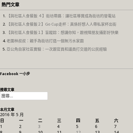
熱門文章
【與社區人食餐飯 ４】街坊帶路：讓社區導賞成為街坊的發電站
【與社區人食餐飯２】Go Cup走杯：真係好想人人帶私家杯出街
【與社區人食餐飯１】盲蹤踪：想講你知，跟視障朋友攝影好快樂
老圍林叔叔：親手為街坊打造一個無污水家園
亞公角自家社區實驗：一次跟官員和議員打交道的公民經驗
Facebook 一小步
搜尋文章
搜
尋
關
本月文章
鍵
2016 年 5 月
字:
日
一
二
三
四
五
六
1
2
3
4
5
6
7
8
9
10
11
12
13
14