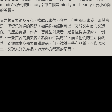
mind就代表你的beauty；第二個是mind your beauty，要小心你
的美麗。」
又要靚又要顧及良心，這聽起來很不容易。但對Rita 來說，那其實
是一個資訊流通的問題。如果你接觸到可以「又靚又有良心又環
保」的產品資訊，作為「智慧型消費者」是會懂得選揀的。「例
如，一些貧苦的農夫會因為你買件護膚品，而令他們的生活有改
善。既然你本身都要買護膚品，何不試試一些有品質、不傷害水
土、又對人好的產品，造就各方都贏的局面？」