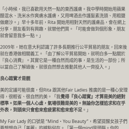
「小時候，我已喜歡用天然一點的東西護膚。我中學時開始用蘋果
醋混水、洗米水作爽膚水護膚，又用啤酒去作護髮素洗頭、用粗鹽
做磨沙。」早十多年前，Rita 開始用相對天然的護膚品，會在網上
分享，朋友看到有興趣，就替他們買。「可能會做到個形象，朋友
就會留意我多一點。」
2009年，她在意大利認識了許多長期推行公平貿易的朋友，回來後
就在香港做相關義工。「由了解公平貿易開始，就明白多一點關於
『良心消費』。其實它是一種自然而成的事，是生活的一部份；所
以當自己了解過後，就很自然想去推動其他人一齊投入。」
良心踏實才是靚
美的定議可能很廣，但Rita 跟其他Fair Ladies 推廣的是一種心安理
得，很輕省、很自然的美。「我
覺得『良心踏實』才算是美的絕對
標準。如果一個人心虛，氣場很難是美的。無論你怎樣追求和在乎
外表，到頭來只會愈來愈疲累和愈來愈不足
。」
My Fair Lady 的口號是 “Mind‧You Beauty”，希望提醒女孩子們
要想想自己「美麗」的據點何在。「第一個mind是頭腦。你的