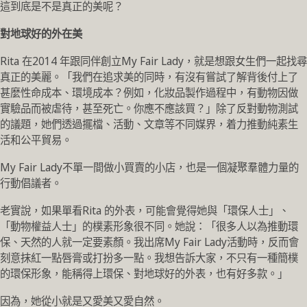
這到底是不是真正的美呢？
對地球好的外在美
Rita 在2014 年跟同伴創立My Fair Lady，就是想跟女生們一起找尋
真正的美麗。「我們在追求美的同時，有沒有嘗試了解背後付上了
甚麼性命成本、環境成本？例如，化妝品製作過程中，有動物因做
實驗品而被虐待，甚至死亡。你應不應該買？」除了反對動物測試
的議題，她們透過擺檔、活動、文章等不同媒界，着力推動純素生
活和公平貿易。
My Fair Lady不單一間做小買賣的小店，也是一個凝聚羣體力量的
行動倡議者。
老實說，如果單看Rita 的外表，可能會覺得她與「環保人士」、
「動物權益人士」的樸素形象很不同。她說：「很多人以為推動環
保、天然的人就一定要素顏。我出席My Fair Lady活動時，反而會
刻意抹紅一點唇膏或打扮多一點。我想告訴大家，不只有一種簡樸
的環保形象，能稱得上環保、對地球好的外表，也有好多款。」
因為，她從小就是又愛美又愛自然。