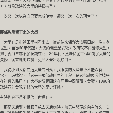
望保留下來。因為你知道，世界上將找不到另一個能取代的的地
方。就像琼姨與大壆的持續抗爭。
一次又一次以為自己要完成使命，卻又一次一次的落空了。
那條乾隆留下來的大壆
「大壆」是指鹽田壆村看出去，從前建來保護大澳鹽田的一條古老
堤壆。自從60年代起，大澳的曬鹽業式微，政府就不再維修大壆，
鄉事委員會亦不願花錢在此。80年代，魚塘挖泥工程加劇了大壆的
失修。後來颱風吹襲，更令大壆出現缺口。
「我從小到大都在這大壆看日落，我眼裏的大澳景色不能沒有
它。」琼姨說，「它是一項保護民生的工程，是它保護像我們這些
在岸邊的民居。」大壆的議題開始在居民中間醞釀、發酵，1988年
琼姨意外發現了關於大壆的歷史証據。
有時也真不得不相信「命運」。
「那是天后誕，我跟母親去天后廟時，無意中發現廟內有碑文，寫