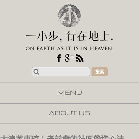
Search
for:
MENU
SKIP TO CONTENT
ABOUT US