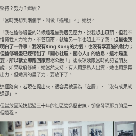
堅持？努力？繼續？
「當時我想到兩個字，叫做『過程』。」她說。
「我在搶修堤壆的時候過程備受居民壓力，說我想出風頭，但我不
惜犧牲人力物力，不管風雨，就連另一半也阻止不了我。但
最後我
明白了一件事，我沒有King Kong的力氣，也沒有李嘉誠的財力；
但搶修堤壆已經帶出了『關心社區、關心人』的信息，這才是重
要，所以就立即跑回家跟老公說！
」後來琼姨跟當時的記者朋友
說，如果政府修緝，她當然支持，有人願意私人出資，她也願意再
出力，但她真的盡了力，要放下了。
這個路向，若現在提出來，很容易被罵為「左膠」、「沒有成果就
退卻」。
但當放回琼姨超過三十年的社區營造歷史線，卻會發現那真的是一
個過程。