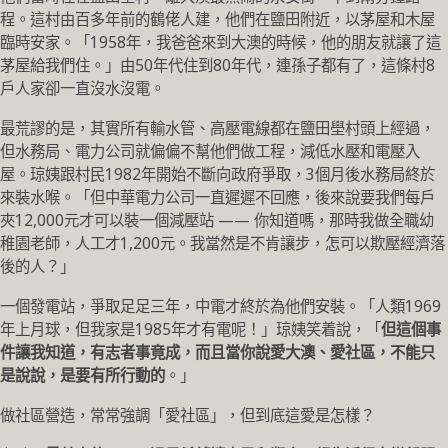
程。這村由百多年前的鶴佬人建，他們在鹽田附近，以茅屋和木屋
臨時安家。「1958年，我爸爸來到大澳的時候，他的朋友就讓了這
茅屋給我們住。」由50年代住到80年代，連孫子都有了，這條村8
戶人家卻一直沒水沒電。
最荒謬的是，其實所有輸水管、高壓電線都在鹽田壆村頭上經過，
但水務局、電力公司就偏偏不幫他們做工程，減低水壓和電壓入
屋。琼姨跟村民1982年開始不斷向政府爭取，3個月後水務局終於
來裝水喉。「但中華電力公司一直遲遲不回應，後來說要我們每戶
夾12,000元才可以裝一個減壓站 —— 你知道嗎，那時我做全職幼
稚園老師，人工才1,200元。我當然是不肯讓步，怎可以欺壓經濟落
後的人？」
一個發電站，爭取足足三年，中電才終於為他們安裝。「人類1969
年上月球，但我家是1985年才有電呢！」琼姨笑着說，「
但這個事
件讓我知道，有志者事竟成，而且當你說愛大澳、愛社區，不能只
是說說，是要有所行動的
。」
做社區營造，常常強調「愛社區」，但到底這愛是怎樣？