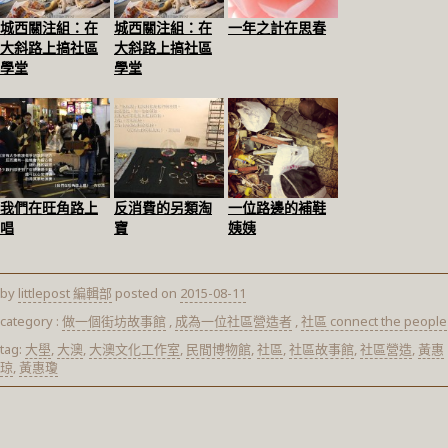
城西關注組：在
城西關注組：在
一年之計在思春
大斜路上搞社區
大斜路上搞社區
學堂
學堂
我們在旺角路上
反消費的另類淘
一位路邊的補鞋
唱
寶
姨姨
by
littlepost 編輯部
posted on
2015-08-11
category :
做一個街坊故事館
,
成為一位社區營造者
,
社區 connect the people
tag:
大壆
,
大澳
,
大澳文化工作室
,
民間博物館
,
社區
,
社區故事館
,
社區營造
,
黃惠
琼
,
黃惠瓊