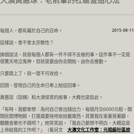
大澳黃惠琼：老前輩的社區營造心法
2015-08-11
每個人，都有屬於自己的召命。
這樣說，會不會太宗教性？
換個說法，就是每個人都有一件不得不去做的事。這件事不一定是
很驚天地泣鬼神，但就是要由你去開始，由你去推動。
只要踏上了，就一發不可收拾。
回頭，發現自己的生命已奉上給這回事。
黃惠琼（琼姨）和大澳保育的故事，大概也是如此。
「有時，我都會想：為何自己會出錢出力，每個月交6000元租，開
間民間博物館，打風還要拖地收拾搬東西。其實我在家裏晃著腳，
聽聽音樂也不錯吧？」她笑笑說，「我自己都想不明白，大概這是
上帝給我的工作吧？」（看另文
大澳文化工作室：元祖級社區故