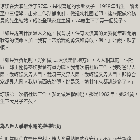
琼姨在大澳生活了57年，是很普通的水鄉女子：1958年出生，讀書
至中三輟學，出來工作幫補家計，做過幼稚園老師，後來跟做公務
員的先生結婚，成為全職家庭主婦，24歲生下了第一個兒子。
「如果說有什麼過人之處，我會說，保育大澳真的是我從年輕開始
就有的使命。加上我有上帝給我的勇氣和勇敢，嗯。」她說，頓了
頓。
「如果無勇氣呢，好難做……大澳是個地方細，人人相識的一個社
區，鄰里關係密切就會有壓力囉。我每次搞社區工作，我呀爸畀人
鬧、我呀媽又畀人鬧、我呀哥又畀人鬧、我呀嫂又畀人鬧，即係合
家都畀人鬧。我以前面皮好薄，好易哭，這廿年來都訓練多了。」
琼姨第一次搞社區工作，就是做逆權師奶。那是1982年，她24歲，
生下大兒子不久。
為八戶人爭取水電的逆權師奶
他們當時住在鹽田壆村，離大澳最熱鬧的永安街，不到兩分鐘路