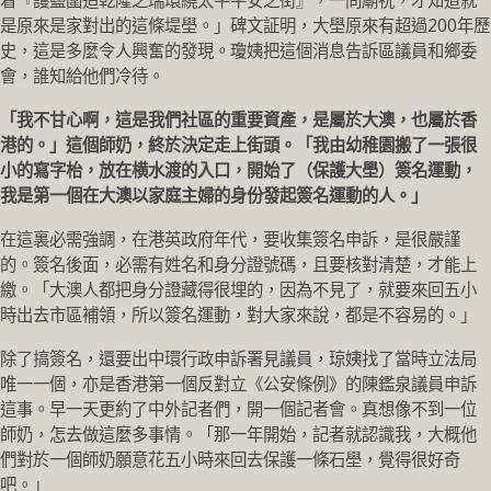
着『護鹽圍追乾隆之瑞環繞太平平安之街』，一問廟祝，才知道就
是原來是家對出的這條堤壆。」碑文証明，大壆原來有超過200年歷
史，這是多麼令人興奮的發現。瓊姨把這個消息告訴區議員和鄉委
會，誰知給他們冷待。
「我不甘心啊，這是我們社區的重要資產，是屬於大澳，也屬於香
港的。」這個師奶，終於決定走上街頭。「我由幼稚園搬了一張很
小的寫字枱，放在横水渡的入口，開始了（保護大壆）簽名運動，
我是第一個在大澳以家庭主婦的身份發起簽名運動的人。」
在這裏必需強調，在港英政府年代，要收集簽名申訴，是很嚴謹
的。簽名後面，必需有姓名和身分證號碼，且要核對清楚，才能上
繳。「大澳人都把身分證藏得很埋的，因為不見了，就要來回五小
時出去市區補領，所以簽名運動，對大家來說，都是不容易的。」
除了搞簽名，還要出中環行政申訴署見議員，琼姨找了當時立法局
唯一一個，亦是香港第一個反對立《公安條例》的陳鑑泉議員申訴
這事。早一天更約了中外記者們，開一個記者會。真想像不到一位
師奶，怎去做這麼多事情。「那一年開始，記者就認識我，大概他
們對於一個師奶願意花五小時來回去保護一條石壆，覺得很好奇
吧。」