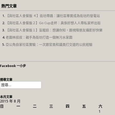
熱門文章
【與社區人食餐飯 ４】街坊帶路：讓社區導賞成為街坊的發電站
【與社區人食餐飯２】Go Cup走杯：真係好想人人帶私家杯出街
【與社區人食餐飯１】盲蹤踪：想講你知，跟視障朋友攝影好快樂
老圍林叔叔：親手為街坊打造一個無污水家園
亞公角自家社區實驗：一次跟官員和議員打交道的公民經驗
Facebook 一小步
搜尋文章
搜
尋
關
本月文章
鍵
2015 年 8 月
字:
日
一
二
三
四
五
六
1