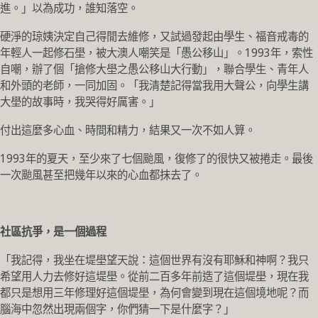
進。」以為成功，誰知落空。
硬淨的琼姨決定自己得閒去維修，又試過發起由學生、福音戒毒的
年輕人一起修石壆，被大澳人嘲笑是「愚公移山」。1993年，索性
自嘲，辦了個「搶修大壆之愚公移山大行動」，聯合學生、青年人
和外頭的老師，一同加固。「我清楚記得當我用大聲公，向學生講
大壆的故事時，我哭得好厲害。」
付出這麼多心血、時間和精力，結果又一次不如人算。
1993年的夏天，至少來了七個颱風，復修了的很快又被捲走。最後
一次颱風甚至把幾年以來的心血都抹去了。
社區抗爭，是一個過程
「我記得，我坐在堤壆望天說：這個世界有沒有耶穌和神啊？我只
希望用人力去修好這堤壆。從前二百多年前造了這個堤壆，現在我
都只是想用三年修理好這個堤壆，為何會變到現在這個境地呢？而
腦海中忽然出現兩個字，你們猜一下是什麼字？」