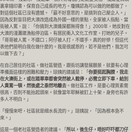
裏拿錢印書，保育自己成長的地方。瓊姨認為可以做的她都做了，
對這個社區已沒有遺憾。「最不好意思的，是搞到自己屋企人。」
因為反對盲目把大澳改造成為外國一樣的景點，全家被人指點、當
街被人罵，說：「你搞到大澳連屎都無得食！」2000年，她反對在
大澳的淺灘建漁船停泊區，有居民衝入文化工作室，打她的兒子。
「哥哥被人罵，不還口；阿仔被人打，不還手。真的好慘！但這代
表他們是明白我在做什麼的。我是很感恩的，若不是他們，我怎可
以做下去？」
在自己居住的社區，做社區營造，跟街坊講發展願景，就要有心理
準備面這樣的困難和壓力。琼姨的建議是：「
你要挺起胸膛，我走
在大澳街上，或在踏單車都會突然被人截停，必需立即下車，給別
人責罵一頓，然後處之泰然地離去
。做社區工作，是要心理質素需
很高，否則不能抬起頭來。就像當年耶穌被釘上十架，身旁也有許
多人不明白。」
「慢慢來吧，社區就是細水長流的。」琼姨說，「因為根本急不
來。」
這是一個老社區營造者的建議。「
所以，後生仔，唔好吓吓都刀仔