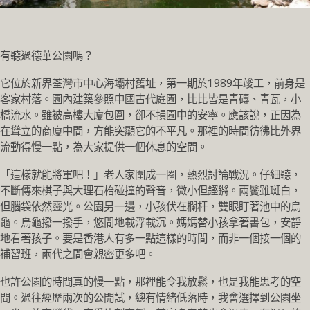
有聽過德華公園嗎？
它位於新界荃灣市中心海壩村舊址，第一期於1989年竣工，前身是
客家村落。園內建築參照中國古代庭園，比比皆是青磚、青瓦，小
橋流水。雖被高樓大廈包圍，卻不損園中的安寧。應該說，正因為
在聳立的商廈中間，方能突顯它的不平凡。那裡的時間彷彿比外界
流動得慢一點，為大家提供一個休息的空間。
「這樣就能將軍吧！」老人家圍成一圈，熱烈討論戰況。仔細聽，
不斷傳來棋子與大理石枱碰撞的聲音，微小但鏗鏘。兩鬢雖斑白，
但腦袋依然靈光。公園另一邊，小孩伏在欄杆，雙眼盯著池中的烏
龜。烏龜撥一撥手，悠閒地載浮載沉。媽媽替小孩拿著書包，安靜
地看著孩子。要是香港人有多一點這樣的時間，而非一個接一個的
補習班，兩代之間會親密更多吧。
也許公園的時間真的慢一點，那裡能令我放鬆，也是我能思考的空
間。過往經歷兩次的公開試，總有情緒低落時，我會選擇到公園坐