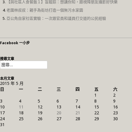
【與社區人食餐飯１】盲蹤踪：想講你知，跟視障朋友攝影好快樂
老圍林叔叔：親手為街坊打造一個無污水家園
亞公角自家社區實驗：一次跟官員和議員打交道的公民經驗
Facebook 一小步
搜尋文章
搜
尋
關
本月文章
鍵
2015 年 5 月
字:
日
一
二
三
四
五
六
1
2
3
4
5
6
7
8
9
10
11
12
13
14
15
16
17
18
19
20
21
22
23
24
25
26
27
28
29
30
31