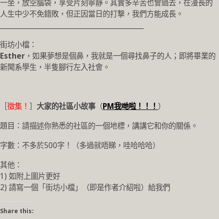
一坐，放空腦袋，享受片刻寧靜。其實多辛苦也會過去，在漫長的
人生中少不免錯敗，但正因當日的打撃，我們方能成長。
__________________________________________
街坊小檔：
Esther
，如果夢想是個鼻，我就是一個尋找鼻子的人；即將畢業的
新聞系學生，半隻腳行左入社會。
［
徵集！
］
大家的社區小故事
（
PM我哋啦！！！
）
題目：請描述你熟悉的社區的一個地標，講講它和你的關係。
字數：不多於500字！（多過就唔睇，哇哈哈哈）
其他：
1) 如附上圖片更好
2) 請寫一個「街坊小檔」（即是作者介紹啦）給我們
Share this: