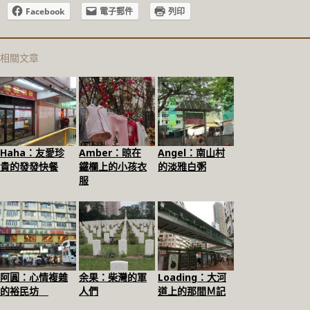
Facebook
電子郵件
列印
相關文章
Haha：友愛珍
Amber：晾在
Angel：南山村
貴的發發快餐
鐵欄上的小孩衣
的淡雅白粥
服
阿圓：心情複雜
余果：柴灣的軍
Loading：大河
的裕民坊
人們
道上的那間Ｍ記