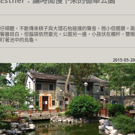
Esther：讓時間慢下來的德華公園
仔細聽，不斷傳來棋子與大理石枱碰撞的聲音，微小但鏗鏘。兩
鬢雖斑白，但腦袋依然靈光。公園另一邊，小孩伏在欄杆，雙眼
盯著池中的烏龜。
2015-05-20