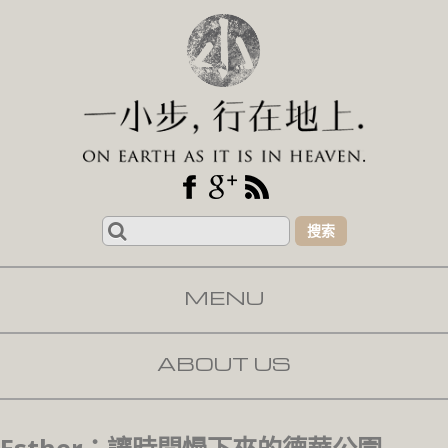
Search
for:
MENU
SKIP TO CONTENT
ABOUT US