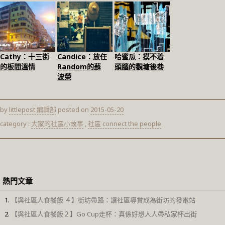
Cathy：十三街
Candice：放任
哈蜜瓜：摸不着
的板間溫情
Random的蘇
頭腦的觀塘後巷
波榮
by
littlepost 編輯部
posted on
2015-05-20
category :
大家的社區小故事
,
社區 connect the people
熱門文章
【與社區人食餐飯 ４】街坊帶路：讓社區導賞成為街坊的發電站
【與社區人食餐飯２】Go Cup走杯：真係好想人人帶私家杯出街