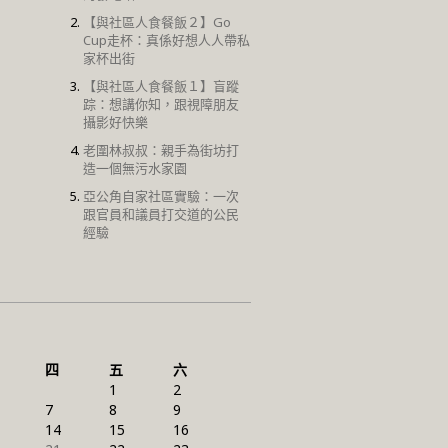
【與社區人食餐飯２】Go
Cup走杯：真係好想人人帶私
家杯出街
【與社區人食餐飯１】盲蹤
踪：想講你知，跟視障朋友
攝影好快樂
老圍林叔叔：親手為街坊打
造一個無污水家園
亞公角自家社區實驗：一次
跟官員和議員打交道的公民
經驗
四
五
六
1
2
7
8
9
14
15
16