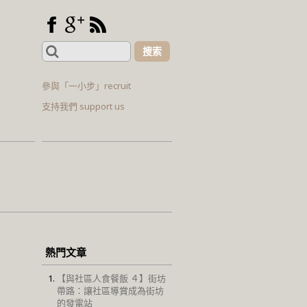
Search
for:
參與「一小步」recruit
支持我們 support us
熱門文章
【與社區人食餐飯 ４】街坊
帶路：讓社區導賞成為街坊
的發電站