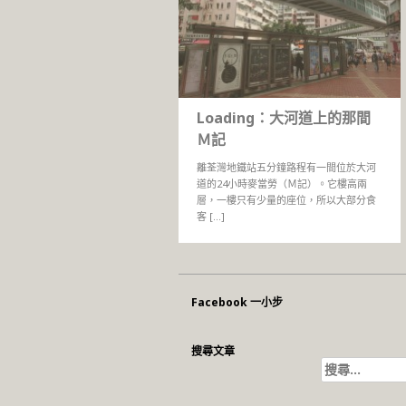
Loading：大河道上的那間
Ｍ記
離荃灣地鐵站五分鐘路程有一間位於大河
道的24小時麥當勞（Ｍ記）。它樓高兩
層，一樓只有少量的座位，所以大部分食
客 […]
Facebook 一小步
搜尋文章
搜
尋
關