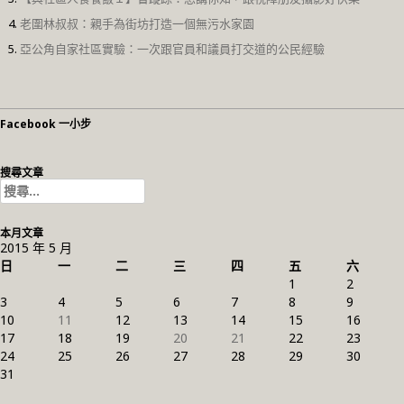
老圍林叔叔：親手為街坊打造一個無污水家園
亞公角自家社區實驗：一次跟官員和議員打交道的公民經驗
Facebook 一小步
搜尋文章
搜
尋
關
本月文章
鍵
2015 年 5 月
字:
日
一
二
三
四
五
六
1
2
3
4
5
6
7
8
9
10
11
12
13
14
15
16
17
18
19
20
21
22
23
24
25
26
27
28
29
30
31