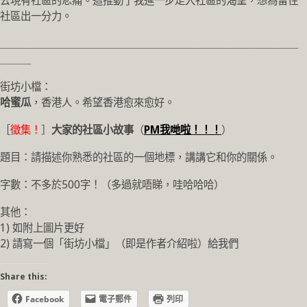
去現有社區的悲痛。
這推動了我進一步走入社區的渴望，想為留住
社區出一分力。
＿＿＿＿＿＿＿＿＿＿＿＿＿＿＿＿＿＿＿＿＿＿＿＿＿＿＿＿＿
＿＿＿
街坊小檔：
哈蜜瓜
，香港人。希望香港愈來愈好。
［
徵集！
］
大家的社區小故事
（
PM我哋啦！！！
）
題目：請描述你熟悉的社區的一個地標，講講它和你的關係。
字數：不多於500字！（多過就唔睇，哇哈哈哈）
其他：
1) 如附上圖片更好
2) 請寫一個「街坊小檔」（即是作者介紹啦）給我們
Share this:
Facebook
電子郵件
列印