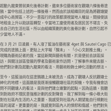
起動九龍東曾就美化後巷計劃，
邀來多位藝術家在觀塘六條後巷塗
鴉，當中包括上述的一條後巷。
然而由於該組織目的是為將觀塘變
成中心商貿區，
不少一意孤行的政策都漠視當地人權益，
間接使該
地租金上升以助該區轉型，
令當地工廈使用者及居民苦不堪言、失
去自己的生活社區。
所以由組織策劃的美化後巷計劃，自然引起不
少當地人不滿。
在 3 月 21 日凌晨，有人潑了藍油在藝術家 4get 與 Sautel Cago 已
完成的塗鴉上面，更貼上大字報「醒未」、「小心文創推土機」。
現職為藝術記者的我，當這新聞與藝術有關，於是便前去該區採
訪，
與關注該區發展的學者及藝術家作訪問，了解事件來龍去脈、
他們對計劃及起動九龍東的看法、用藝術粉飾士紳化活動的想法。
至今，這藍油尚在這塗鴉牆上未被洗去，
成為了觀塘人反抗觀塘士
紳化的地標。
這面牆是我逐漸接觸觀塘社區的契機，
令我有機會訪
問不同觀塘人的看法，是與他們建立連繫的起點。
因為這牆，我聽
到對政府不理民意強推計劃的反對聲音、
我了解到每一條小巷大街
對在社區內生活的人之重要、
我感受到社區內人期望能自行規劃社
區的渴望。更重要的是，
我感覺到區內人的憤怒和傷感，他們對失