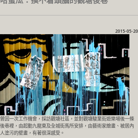
哈蜜瓜：摸不着頭腦的觀塘後巷
2015-05-20
曾因一次工作機會，採訪觀塘社區，
並對觀塘駿業街遊樂場後一條
後巷裡，
由起動九龍東及全城街馬所安排，由藝術家繪畫、
被居內
人塗污的壁畫，有著很深感受。