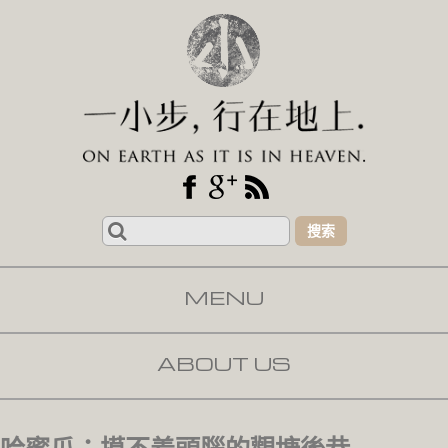
Search
for:
MENU
SKIP TO CONTENT
ABOUT US