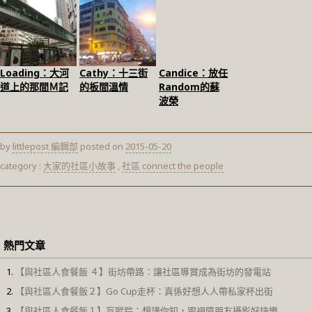
Loading：大河
Cathy：十三街
Candice：放任
道上的那間Ｍ記
的板間溫情
Random的蘇
波榮
by
littlepost 編輯部
posted on
2015-05-20
category :
大家的社區小故事
,
社區 connect the people
熱門文章
【與社區人食餐飯 ４】街坊帶路：讓社區導賞成為街坊的發電站
【與社區人食餐飯２】Go Cup走杯：真係好想人人帶私家杯出街
【與社區人食餐飯１】盲蹤踪：想講你知，跟視障朋友攝影好快樂