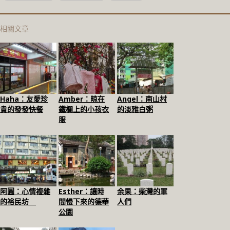
相關文章
Haha：友愛珍
Amber：晾在
Angel：南山村
貴的發發快餐
鐵欄上的小孩衣
的淡雅白粥
服
阿圓：心情複雜
Esther：讓時
余果：柴灣的軍
的裕民坊
間慢下來的德華
人們
公園