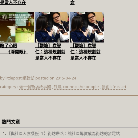
是當人不存在
命
瞎了心眼
［觀塘］袁智
［觀塘］袁智
──《睜開眼》
仁：這種規劃就
仁：這種規劃就
是當人不存在
是當人不存在
by
littlepost 編輯部
posted on
2015-04-24
category :
做一個街坊故事館
,
社區 connect the people
,
藝術 life is art
熱門文章
【與社區人食餐飯 ４】街坊帶路：讓社區導賞成為街坊的發電站