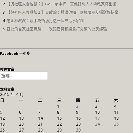
【與社區人食餐飯２】Go Cup走杯：真係好想人人帶私家杯出街
【與社區人食餐飯１】盲蹤踪：想講你知，跟視障朋友攝影好快樂
老圍林叔叔：親手為街坊打造一個無污水家園
亞公角自家社區實驗：一次跟官員和議員打交道的公民經驗
Facebook 一小步
搜尋文章
搜
尋
關
本月文章
鍵
2015 年 4 月
字:
日
一
二
三
四
五
六
1
2
3
4
5
6
7
8
9
10
11
12
13
14
15
16
17
18
19
20
21
22
23
24
25
26
27
28
29
30