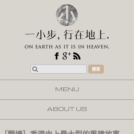
Search
for:
MENU
SKIP TO CONTENT
ABOUT US