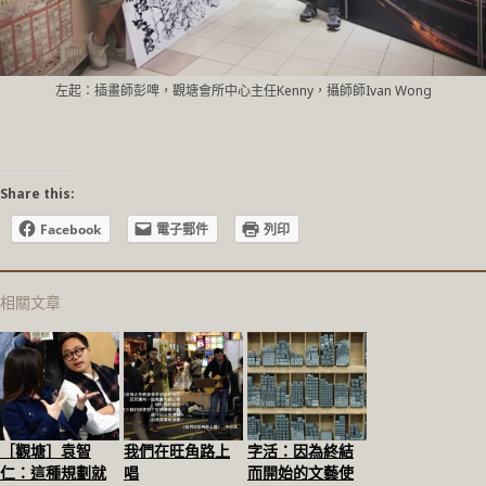
左起：插畫師彭啤，觀塘會所中心主任Kenny，攝師師Ivan Wong
Share this:
Facebook
電子郵件
列印
相關文章
［觀塘］袁智
我們在旺角路上
字活：因為終結
仁：這種規劃就
唱
而開始的文藝使