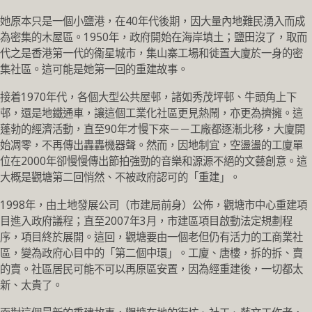
她原本只是一個小鹽港，在40年代後期，因大量內地難民湧入而成
為密集的木屋區。1950年，政府開始在海岸填土；鹽田沒了，取而
代之是香港第一代的衞星城市，集山寨工場和徙置大廈於一身的密
集社區。這可能是她第一回的重建故事。
接着1970年代，各個大型公共屋邨，諸如秀茂坪邨、牛頭角上下
邨，還是地鐵通車，讓這個工業化社區更見熱鬧，亦更為擠擁。這
蓬勃的經濟活動，直至90年才慢下來－－工廠都逐漸北移，大廈開
始凋零，不再傳出轟轟機器聲。然而，因地制宜，空盪盪的工廈單
位在2000年卻慢慢傳出節拍強勁的音樂和源源不絕的文藝創意。這
大概是觀塘第二回悄然、不被政府認可的「重建」。
1998年，由土地發展公司（市建局前身）公佈，觀塘市中心重建項
目進入政府議程；直至2007年3月，市建區項目啟動法定規劃程
序，項目終於展開。這回，觀塘要由一個老但仍有活力的工商業社
區，變為政府心目中的「第二個中環」。工廈、唐樓，拆的拆、賣
的賣。社區居民可能不可以再原區安置，因為經重建後，一切都太
新、太貴了。