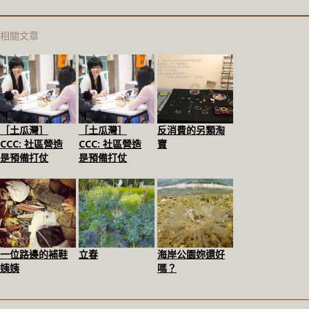
相關文章
［土瓜灣］
［土瓜灣］
反消費的另類淘
CCC: 社區營造
CCC: 社區營造
寶
是預備打仗
是預備打仗
一位路邊的補鞋
立春
海岸公園妳還好
姨姨
嗎？