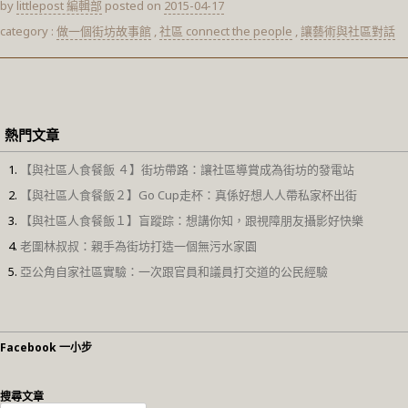
by
littlepost 編輯部
posted on
2015-04-17
category :
做一個街坊故事館
,
社區 connect the people
,
讓藝術與社區對話
熱門文章
【與社區人食餐飯 ４】街坊帶路：讓社區導賞成為街坊的發電站
【與社區人食餐飯２】Go Cup走杯：真係好想人人帶私家杯出街
【與社區人食餐飯１】盲蹤踪：想講你知，跟視障朋友攝影好快樂
老圍林叔叔：親手為街坊打造一個無污水家園
亞公角自家社區實驗：一次跟官員和議員打交道的公民經驗
Facebook 一小步
搜尋文章