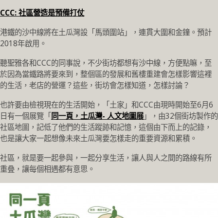
CCC: 社區營造是預備打仗
港鐵的沙中線將在土瓜灣設「馬頭圍站」，連貫大圍和金鐘。預計
2018年啟用。
聽聖雅各和CCC的同事說，不少街坊都想有沙中線，方便點嘛，至
於因為當鐵路將要來到，整個區的發展和舊樓重建會怎樣影響這裡
的生活，老店的營運？這些，街坊會怎樣知道，怎樣討論？
也許要由檢視現在的生活開始，「土家」和CCC由現時開始至6月6
日有一個展覽「
同一頁，土瓜灣- 人文地圖展
」，由32個街坊製作的
社區地圖，記低了他們的生活蹤跡和記憶，這個由下而上的記錄，
也是讓大家一起想像未來土瓜灣要怎樣走的重要資源和累積。
社區，就是要一起參與，一起分享生活，讓人與人之間的路線有所
重叠，讓每個相遇都有意思。