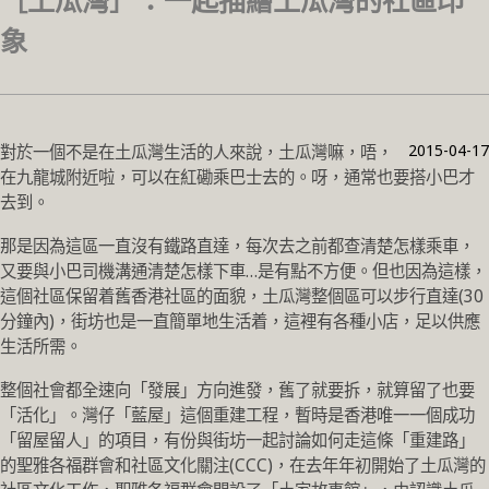
［土瓜灣］：一起描繪土瓜灣的社區印
象
2015-04-17
對於一個不是在土瓜灣生活的人來說，土瓜灣嘛，唔，
在九龍城附近啦，可以在紅磡乘巴士去的。呀，通常也要搭小巴才
去到。
那是因為這區一直沒有鐵路直達，每次去之前都查清楚怎樣乘車，
又要與小巴司機溝通清楚怎樣下車…是有點不方便。但也因為這樣，
這個社區保留着舊香港社區的面貌，土瓜灣整個區可以步行直達(30
分鐘內)，街坊也是一直簡單地生活着，這裡有各種小店，足以供應
生活所需。
整個社會都全速向「發展」方向進發，舊了就要拆，就算留了也要
「活化」。灣仔「藍屋」這個重建工程，暫時是香港唯一一個成功
「留屋留人」的項目，有份與街坊一起討論如何走這條「重建路」
的聖雅各福群會和社區文化關注(CCC)，在去年年初開始了土瓜灣的