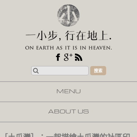
Search
for:
MENU
SKIP TO CONTENT
ABOUT US