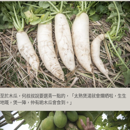
至於木瓜，何叔叔說要選青一點的，「太熟煲湯就會爛晒啦，生生
地嘅，煲一陣，仲有啲木瓜會食到。」