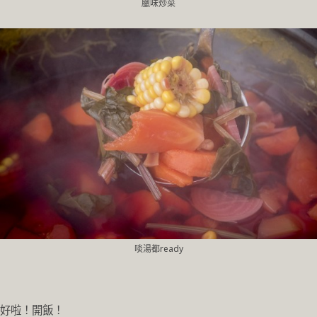
臘味炒菜
啖湯都ready
好啦！開飯！