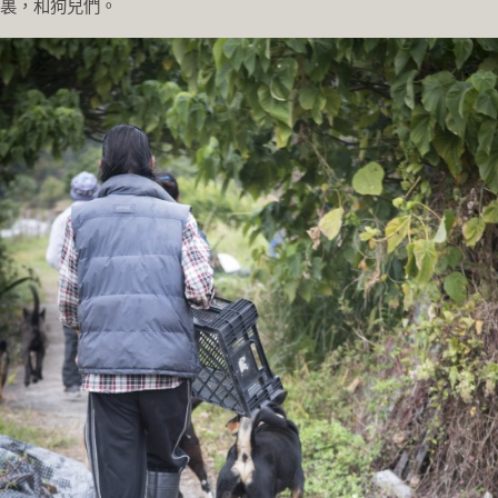
裏，和狗兒們。