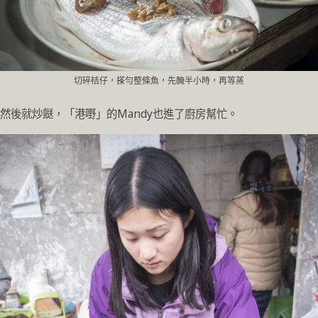
切碎桔仔，搽勻整條魚，先醃半小時，再等蒸
然後就炒餸，「港嘢」的Mandy也進了廚房幫忙。