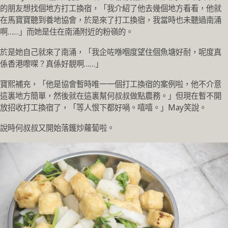
的朋友想找個地方打工換宿，「我介紹了他去幾個地方看看，他就
在馬寶寶聽到養地協會，於是來了打工換宿，我當時也未聽過南涌
啊……」而她是住在南涌附近的粉嶺的。
於是她自己就來了南涌，「我企咗喺嗰度望住個魚塘好耐，呢度真
係香港嚟㗎？真係好靚啊……」
寶熙補充，「他是協會暫時唯一一個打工換宿的案例啦，他不介意
這裏地方簡單，然後就在這裏幫何叔叔做點農務。」但現在暫不開
放招收打工換宿了，「等人恨下都好喎。嘻嘻。」May笑說。
說時何叔叔又開始落鑊炒蘿蔔啦。