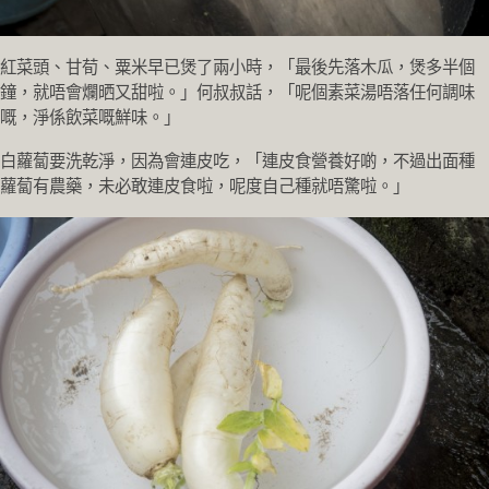
紅菜頭、甘荀、粟米早已煲了兩小時，「最後先落木瓜，煲多半個
鐘，就唔會爛晒又甜啦。」何叔叔話，「呢個素菜湯唔落任何調味
嘅，淨係飲菜嘅鮮味。」
白蘿蔔要洗乾淨，因為會連皮吃，「連皮食營養好啲，不過出面種
蘿蔔有農藥，未必敢連皮食啦，呢度自己種就唔驚啦。」