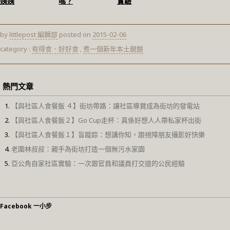
姨姨
嗎？
實驗
by
littlepost 編輯部
posted on
2015-02-06
category :
有得食．好好食
,
煮一個新年本土靚餸
熱門文章
【與社區人食餐飯 ４】街坊帶路：讓社區導賞成為街坊的發電站
【與社區人食餐飯２】Go Cup走杯：真係好想人人帶私家杯出街
【與社區人食餐飯１】盲蹤踪：想講你知，跟視障朋友攝影好快樂
老圍林叔叔：親手為街坊打造一個無污水家園
亞公角自家社區實驗：一次跟官員和議員打交道的公民經驗
Facebook 一小步