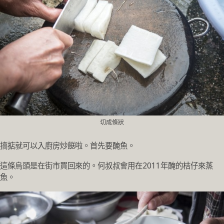
切成條狀
搞掂就可以入廚房炒餸啦。首先要醃魚。
這條烏頭是在街市買回來的。何叔叔會用在2011年醃的桔仔來蒸
魚。