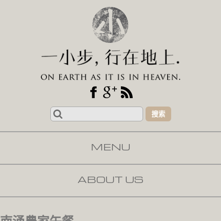
Search
for:
MENU
SKIP TO CONTENT
ABOUT US