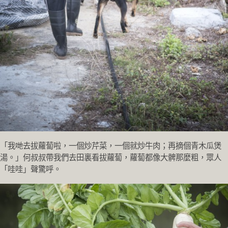
「我哋去拔蘿蔔啦，一個炒芹菜，一個就炒牛肉；再摘個青木瓜煲
湯。」何叔叔帶我們去田裏看拔蘿蔔，蘿蔔都像大髀那麼粗，眾人
「哇哇」聲驚呼。