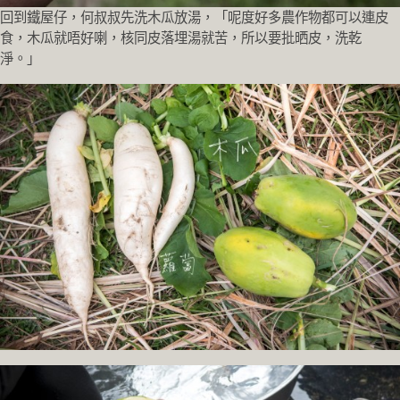
回到鐵屋仔，何叔叔先洗木瓜放湯，「呢度好多農作物都可以連皮
食，木瓜就唔好喇，核同皮落埋湯就苦，所以要批晒皮，洗乾
淨。」