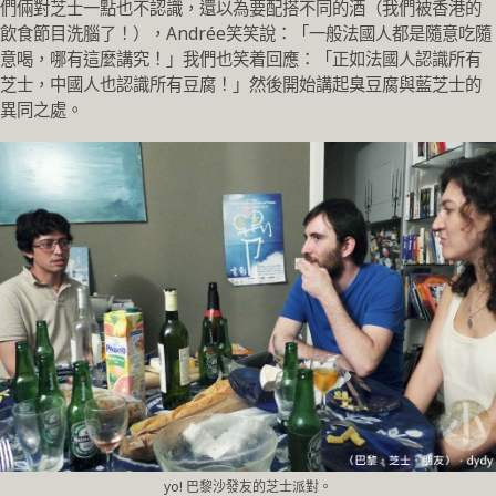
們倆對芝士一點也不認識，還以為要配搭不同的酒（我們被香港的
飲食節目洗腦了！），Andrée笑笑說：「一般法國人都是隨意吃隨
意喝，哪有這麼講究！」我們也笑着回應：「正如法國人認識所有
芝士，中國人也認識所有豆腐！」然後開始講起臭豆腐與藍芝士的
異同之處。
yo! 巴黎沙發友的芝士派對。