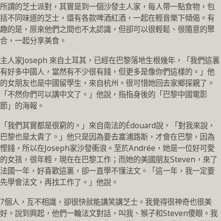
所謂的芝士派對，其實是到一個沙發主人家，每人帶一點食物，包
括不同味道的芝士，還有各款啤酒紅酒，一起在輕音樂下傾偈。有
趣的是，原來他們之間也不太認識，但卻可以很輕鬆、很隨意的聚
合，一起分享美食。
主人家Joseph 來自土耳其，已經在巴黎落地生根幾年，「我們這裏
有好多中國人，當然有不少很有錢，但更多是像你們這樣的。」他
的女朋友也是中國留學生，來自杭州。很可惜她回去家鄉探親了。
「不然你們可以講中文了。」他說，指指身後的「巴黎中國電影
節」的海報。
「我們其實都是很窮的。」來自南法的Édouard說，「對我來說，
巴黎也是太貴了。」他只是因為要去塞浦路斯，才會在巴黎，因為
慳錢，所以在Joseph家沙發衝浪。至於Andrée，她是一位好可愛
的女孩，很年輕，現在在巴黎工作；而她的美國朋友Steven，來了
法國一年，好喜歡這裏，卻一直學不懂法文。「這一年，我一定要
先學會法文，再找工作了。」他說。
7個人，互不相識，卻很快就能講笑講芝士。我覺得很神奇也很美
好。說到興起，他們一輪法文對話，叫我、猴子和Steven傻眼。我