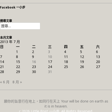
Facebook 一小步
搜尋文章
搜
尋
關
本月文章
鍵
2013 年 7 月
字:
日
一
二
三
四
五
六
1
2
3
4
5
6
7
8
9
10
11
12
13
14
15
16
17
18
19
20
21
22
23
24
25
26
27
28
29
30
31
« 6 月
8 月 »
願你的旨意行在地上，如同行在天上 Your will be done on earth as
it is in heaven.
c 2026 Little Post 一小步. All Rights Reserved.