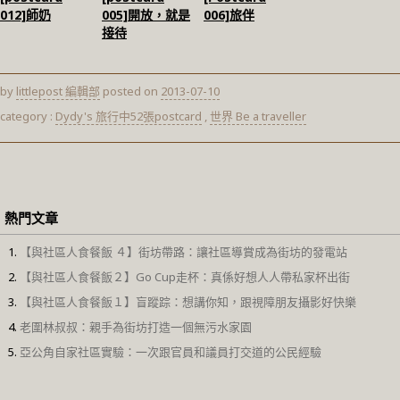
012]師奶
005]開放，就是
006]旅伴
接待
by
littlepost 編輯部
posted on
2013-07-10
category :
Dydy's 旅行中52張postcard
,
世界 Be a traveller
熱門文章
【與社區人食餐飯 ４】街坊帶路：讓社區導賞成為街坊的發電站
【與社區人食餐飯２】Go Cup走杯：真係好想人人帶私家杯出街
【與社區人食餐飯１】盲蹤踪：想講你知，跟視障朋友攝影好快樂
老圍林叔叔：親手為街坊打造一個無污水家園
亞公角自家社區實驗：一次跟官員和議員打交道的公民經驗