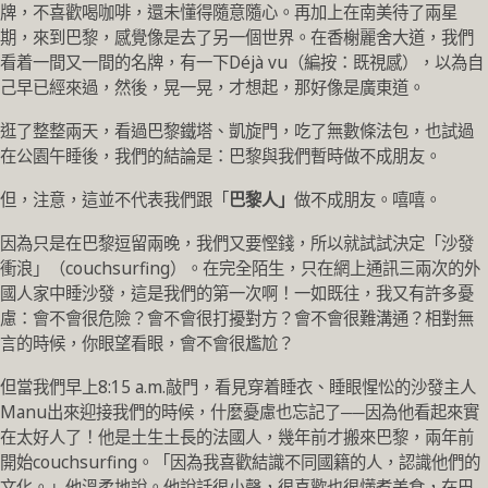
牌，不喜歡喝咖啡，還未懂得隨意隨心。再加上在南美待了兩星
期，來到巴黎，感覺像是去了另一個世界。在香榭麗舍大道，我們
看着一間又一間的名牌，有一下Déjà vu（編按：既視感），以為自
己早已經來過，然後，晃一晃，才想起，那好像是廣東道。
逛了整整兩天，看過巴黎鐵塔、凱旋門，吃了無數條法包，也試過
在公園午睡後，我們的結論是：巴黎與我們暫時做不成朋友。
但，注意，這並不代表我們跟「
巴黎人」
做不成朋友。嘻嘻。
因為只是在巴黎逗留兩晚，我們又要慳錢，所以就試試決定「沙發
衝浪」（couchsurfing）。在完全陌生，只在網上通訊三兩次的外
國人家中睡沙發，這是我們的第一次啊！一如既往，我又有許多憂
慮：會不會很危險？會不會很打擾對方？會不會很難溝通？相對無
言的時候，你眼望看眼，會不會很尷尬？
但當我們早上8:15 a.m.敲門，看見穿着睡衣、睡眼惺忪的沙發主人
Manu出來迎接我們的時候，什麼憂慮也忘記了──因為他看起來實
在太好人了！他是土生土長的法國人，幾年前才搬來巴黎，兩年前
開始couchsurfing。「因為我喜歡結識不同國籍的人，認識他們的
文化。」他溫柔地說。他說話很小聲，很喜歡也很懂煮美食，在巴