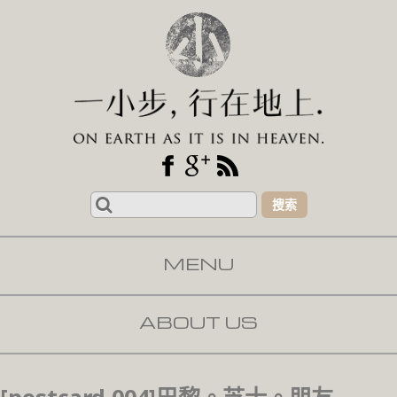
Search
for:
MENU
SKIP TO CONTENT
ABOUT US