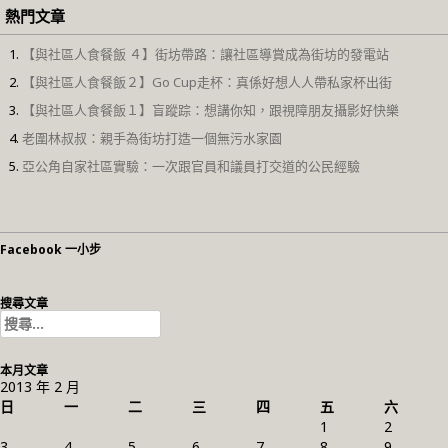
熱門文章
【與社區人食餐飯 ４】街坊帶路：讓社區導賞成為街坊的發電站
【與社區人食餐飯２】Go Cup走杯：真係好想人人帶私家杯出街
【與社區人食餐飯１】盲蹤踪：想講你知，跟視障朋友攝影好快樂
老圍林叔叔：親手為街坊打造一個無污水家園
亞公角自家社區實驗：一次跟官員和議員打交道的公民經驗
Facebook 一小步
搜尋文章
搜
尋
關
本月文章
鍵
2013 年 2 月
字:
日
一
二
三
四
五
六
1
2
3
4
5
6
7
8
9