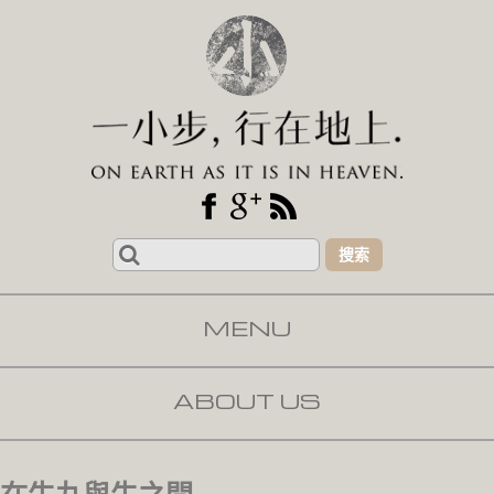
Search
for:
MENU
SKIP TO CONTENT
ABOUT US