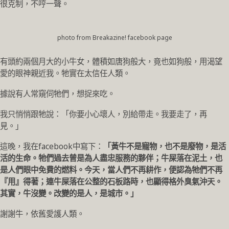
很克制，不哼一聲。
photo from Breakazine! facebook page
有頭約兩個月大的小牛女，體積如唐狗般大，竟也如狗般，用渴望
愛的眼神親近我。牠實在太信任人類。
據說有人常窺伺牠們，想捉來吃。
我只悄悄跟牠說：「你要小心壞人，別給帶走。我要走了，再
見。」
這晚，我在facebook中寫下：
「黃牛不是寵物，也不是廢物，是活
活的生命。牠們過去曾是為人盡忠服務的夥伴；牛屎落在泥土，也
是人們眼中免費的燃料。今天，當人們不再耕作，便認為牠們不再
『用』得著；連牛屎落在公整的石板路時，也顯得格外臭氣沖天。
其實，牛沒變。改變的是人，是城市。」
謝謝牛，依舊愛護人類。