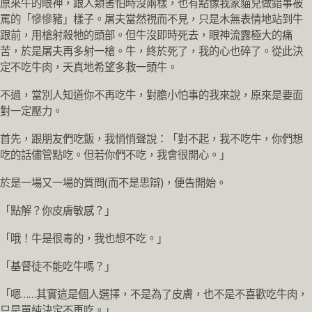
原來牛的眼神，跟人類害怕時沒兩樣，也有點像我家貓兒做錯事被
罵的「慘慘豬」樣子。屠夫當然視而不見，只是木無表情地站到牛
跟前，用槍射殺牠的頭部。但牛沒即時死去，眼神流露極大的痛
苦，於是屠夫再多射一槍。牛，終於死了，我的心也碎了。從此決
定不吃牛肉，天真地希望多救一頭牛。
不過，當別人知道你不再吃牛，對膽小怕事的我來說，原來是要面
對一定壓力。
首先，跟朋友們吃飯，我悄悄聲說：「對不起，我不吃牛，你們想
吃的話儘管點吃。但若你們不吃，我會很開心。」
於是一場又一場的質問(而不是思辯)，便告開始。
「點解？你皮膚敏感？」
「哦！牛是很毒的，我也想不吃。」
「基督徒不能吃牛嗎？」
「嗯……其實這是個人選擇，不是為了皮膚，也不是不喜歡吃牛肉，
只是單純決定不再吃。」