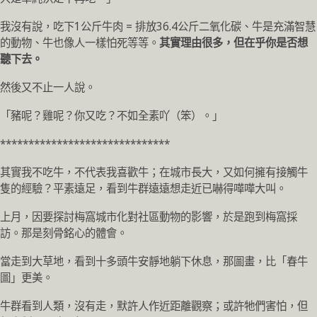
我沒有說，吃下1公斤牛肉 = 排放36.4公斤二氧化碳、牛是充滿智慧
的動物、牛也像人一樣怕死等等。
其實理由很多，但在乎你是否想
聽下去。
然後又不止一人說。
「豬呢？雞呢？你又吃？不如全素吖（笨）。」
******************************
其實我不吃牛，不代表我喜歡牛；在城市長大，又如何擁有接觸牛
隻的經驗？平素遠足，看到牛群遠遠想走近已嚇得嘩嘩大叫。
上月，因要探討梅窩城市化對社區動物的影響，於是跑到梅窩採
訪。那是刻骨銘心的體會。
當走到大草地，看到十多頭牛安靜地躺下休息，那圖畫，比「春牛
圖」更美。
牛群看到人類，沒有走，默許人作近距離觀察；或許牠們害怕，但