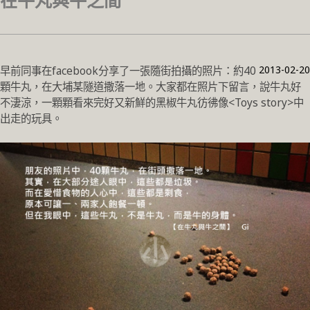
在牛丸與牛之間
2013-02-20
早前同事在facebook分享了一張隨街拍攝的照片：約40
顆牛丸，在大埔某隧道撒落一地。大家都在照片下留言，說牛丸好
不淒涼，一顆顆看來完好又新鮮的黑椒牛丸彷彿像<Toys story>中
出走的玩具。