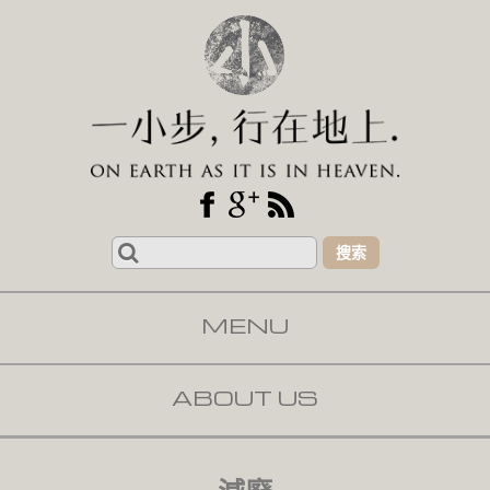
Search
for:
MENU
SKIP TO CONTENT
ABOUT US