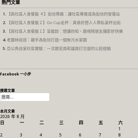
熱門文章
【與社區人食餐飯 ４】街坊帶路：讓社區導賞成為街坊的發電站
【與社區人食餐飯２】Go Cup走杯：真係好想人人帶私家杯出街
【與社區人食餐飯１】盲蹤踪：想講你知，跟視障朋友攝影好快樂
老圍林叔叔：親手為街坊打造一個無污水家園
亞公角自家社區實驗：一次跟官員和議員打交道的公民經驗
Facebook 一小步
搜尋文章
搜
尋
關
本月文章
鍵
2026 年 8 月
字:
日
一
二
三
四
五
六
1
2
3
4
5
6
7
8