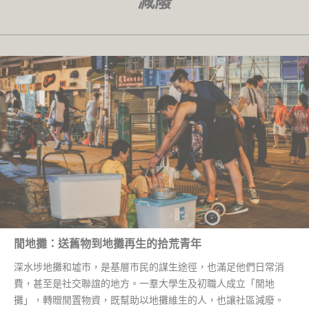
減廢
閒地攤：送舊物到地攤再生的拾荒青年
深水埗地攤和墟市，是基層市民的謀生途徑，也滿足他們日常消
費，甚至是社交聯誼的地方。一羣大學生及初職人成立「閒地
攤」，轉贈閒置物資，既幫助以地攤維生的人，也讓社區減廢。