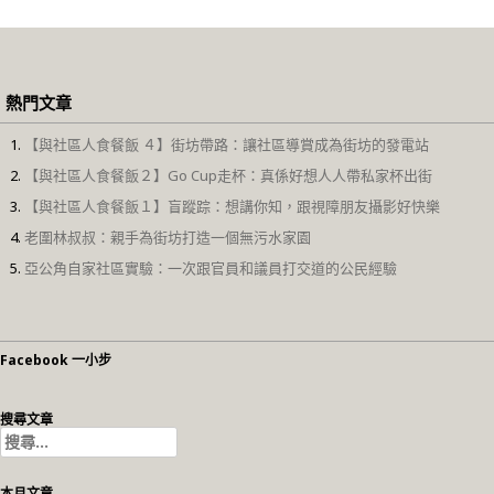
熱門文章
【與社區人食餐飯 ４】街坊帶路：讓社區導賞成為街坊的發電站
【與社區人食餐飯２】Go Cup走杯：真係好想人人帶私家杯出街
【與社區人食餐飯１】盲蹤踪：想講你知，跟視障朋友攝影好快樂
老圍林叔叔：親手為街坊打造一個無污水家園
亞公角自家社區實驗：一次跟官員和議員打交道的公民經驗
Facebook 一小步
搜尋文章
搜
尋
關
本月文章