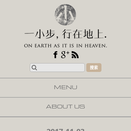
Search
for:
MENU
SKIP TO CONTENT
ABOUT US