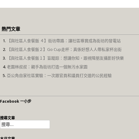
熱門文章
【與社區人食餐飯 ４】街坊帶路：讓社區導賞成為街坊的發電站
【與社區人食餐飯２】Go Cup走杯：真係好想人人帶私家杯出街
【與社區人食餐飯１】盲蹤踪：想講你知，跟視障朋友攝影好快樂
老圍林叔叔：親手為街坊打造一個無污水家園
亞公角自家社區實驗：一次跟官員和議員打交道的公民經驗
Facebook 一小步
搜尋文章
搜
尋
關
本月文章