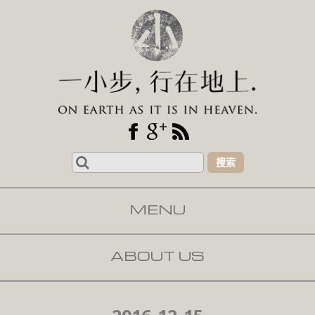
Search
for:
MENU
SKIP TO CONTENT
ABOUT US