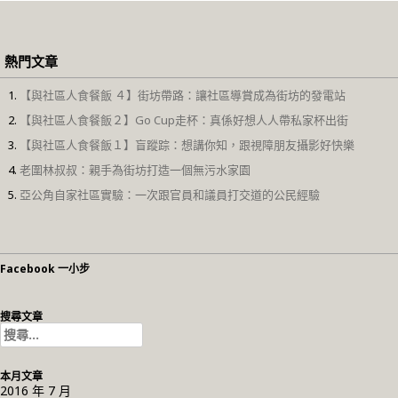
熱門文章
【與社區人食餐飯 ４】街坊帶路：讓社區導賞成為街坊的發電站
【與社區人食餐飯２】Go Cup走杯：真係好想人人帶私家杯出街
【與社區人食餐飯１】盲蹤踪：想講你知，跟視障朋友攝影好快樂
老圍林叔叔：親手為街坊打造一個無污水家園
亞公角自家社區實驗：一次跟官員和議員打交道的公民經驗
Facebook 一小步
搜尋文章
搜
尋
關
本月文章
鍵
2016 年 7 月