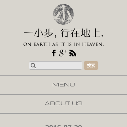
Search
for:
MENU
SKIP TO CONTENT
ABOUT US