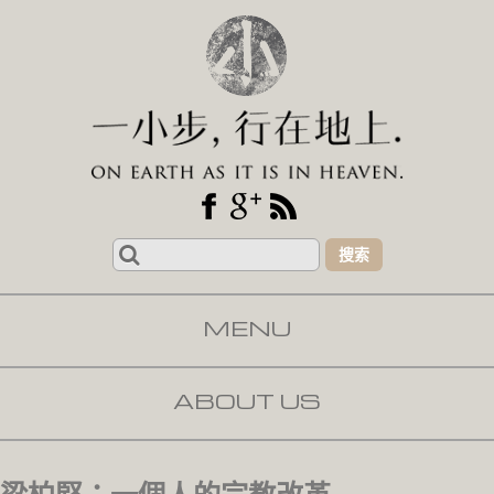
Search
for:
MENU
SKIP TO CONTENT
ABOUT US