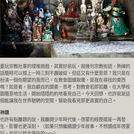
要玩宗教社羣的埋堆遊戲，其實好易玩，拋幾句宗教術語，熟練的
話隨時可以撐上一時三刻不露破綻。但這又有什麼意思？我只是在
扮演一個你期望的我而已。在教會圍爐取暖，是我在尋找的東西
嗎？如是者，我自顧自的讀書、思考，對教會若即若離，在大學校
園隨意地生活，開始隱隱約約地看見自己。今天回想，也許就是這
個能讓我在世界馳騁的空間，幫助我看見那更真實的自己。
神蹟
也許有點離題的說，我離開少年時代後，啓蒙的經歷還是一再發
生，影響也更深刻。（如果只想繼續讀少年故事，不想讀成年啓蒙
記，也可以就此停住的～～）