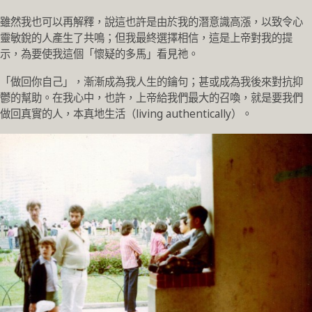
雖然我也可以再解釋，說這也許是由於我的潛意識高漲，以致令心
靈敏銳的人產生了共鳴；但我最終選擇相信，這是上帝對我的提
示，為要使我這個「懷疑的多馬」看見祂。
「做回你自己」，漸漸成為我人生的鑰句；甚或成為我後來對抗抑
鬱的幫助。在我心中，也許，上帝給我們最大的召喚，就是要我們
做回真實的人，本真地生活（living authentically）。