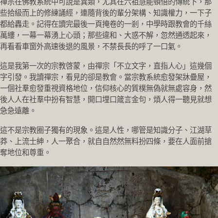
禪宗在佛教系統中可說是異類，尤其在六祖慧能頓悟的傳統下，那
些拾級而上的修練誦經，連隨背後的輩分架構、知識權力，一下子
都給轟走。記得在讀完最後一頁掩卷的一剎，中學時跟教會的千絲
萬縷，一幕一幕湧上心頭；那些違和、大惑不解，忽然通透起來，
再看看車窗外高速後退的風景，不禁長長的呼了一口氣。
這是我第一次的宗教啓蒙，由禪宗「不立文字，直指人心」這幾個
字引發。我讀禪宗，看見的卻是教會。當宗教系統愈發架牀疊屋，
一個社羣愈發重視資格地位，信仰核心的質樸無偽就無處容身，然
後人人在社羣中扮有智慧，開口埋口箴言金句，煩人得一聽見就想
急急遠離。
這不是宗教圈子獨有的現象。這是人性，哪管是知識分子、江湖草
莽、上流士紳，人一聚合，就自自然然無料扮四條，要在人面前搶
奪地位和尊重。