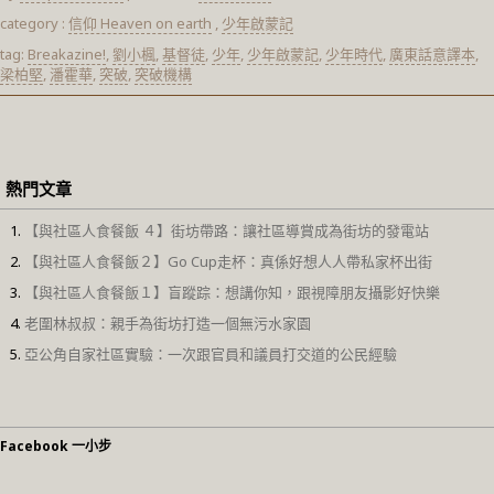
category :
信仰 Heaven on earth
,
少年啟蒙記
tag:
Breakazine!
,
劉小楓
,
基督徒
,
少年
,
少年啟蒙記
,
少年時代
,
廣東話意譯本
,
梁柏堅
,
潘霍華
,
突破
,
突破機構
熱門文章
【與社區人食餐飯 ４】街坊帶路：讓社區導賞成為街坊的發電站
【與社區人食餐飯２】Go Cup走杯：真係好想人人帶私家杯出街
【與社區人食餐飯１】盲蹤踪：想講你知，跟視障朋友攝影好快樂
老圍林叔叔：親手為街坊打造一個無污水家園
亞公角自家社區實驗：一次跟官員和議員打交道的公民經驗
Facebook 一小步