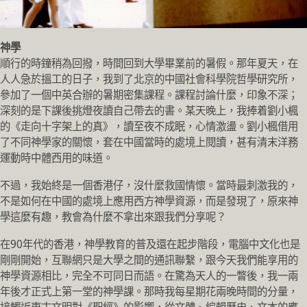
神學
順行的時鐘稍為回撥，時間回到大學畢業前的暑假。那年夏天，在
人人急於搵工的日子，我到了北京的中國社會科學院哲學研究所，
參加了一個中英合辦的暑期密集課程。課程討論什麼，印象不深；
深刻的是下課後挑燈夜讀自己帶去的書。某天晚上，我捧着劉小楓
的《走向十字架上的真》，讀至夜不成眠，心情激盪。劉小楓借用
了不同神學家的關懷，套在中國當時的處境上閱讀，甚有清末洋務
運動時中體西用的味道。
不過，我始終是一個香港仔，沒什麼救國情懷。當時最刺激我的，
不是如何在中國的處境上應用西方神學資源，而是發現了，原來神
學這麼有趣，教會為什麼不拿出來跟我們分享呢？
在90年代的香港，神學教育的普及還在起步階段，電腦中文化也是
剛剛開始，互聯網只是大學之間的通訊聯繫，跟今天我們能享用的
神學資源相比，完全不可同日而語。在驚為天人的一瞥後，我一兩
年後才正式上第一堂的神學課。那時我每星期花兩晚時間的分量，