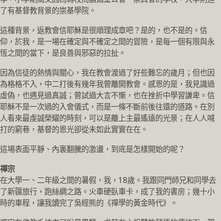
了有基督教背景的崇基學院。
這種背景，返教會信耶穌是很順理成章吧？是的，也不是的。信
仰，於我，是一場在確定與不確定之間的冒險，是每一個有限與永
恆之間的當下，是良善與邪惡的拉扯。
因為信徒的熱情與關心，我在教會渡過了好些難忘的歲月；但也因
為格格不入，中二打後有幾年我曾離開教會。感恩的是，我見識過
虛偽，也遇見過真誠；曾試過大言不慚，也在挫折中學習謙卑。信
耶穌不是一次過的入會儀式，而是一條不斷前後往還的道路。在別
人看來最虔誠榮耀的時刻，可以是離上主最遙遠的光景；在人人喊
打的窮巷，基督的恩光卻從未如此實實在在。
這場表面平靜、內裏翻騰的激盪，到底是怎樣開始的呢？
禪宗
在大學一、二年級之間的暑假，我，18歲。我跟同門師兄和同學去
了新疆旅行，跑絲綢之路。火車硬臥車卡，成了我的書房；幾十小
時的車程，讓我讀完了吳經熊的《禪學的黃金時代》。