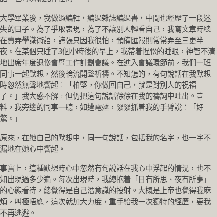
大學畢業後，我做過編輯，編過雜誌編過書，中間也經歷了一段迷
失的日子。為了爭取表現，為了不讓別人輕看自己，我寫文章時總
在賣弄學識術語，誇張只因我很怕，預備匯報則常常弄至三更半
夜。在某個只睡了3個小時後的早上，我帶着惺忪的睡眼，神智不清
地出席年度退修會暨工作計劃會議。在進入會議環節前，我們一班
同事一起默想，然後輪流開聲祈禱。不知怎的，有句說話在我默想
時忽然無聲地響起：「柏堅，你做回自己，就是對別人的祝福
了。」我大惑不解，但仍把這句說話徐徐在我的禱詞中吐出。豈
料，我旁邊的同事一聽，如遭電殛，緊緊抓着我的手臂說：「好
驚。」
原來，在她自己的默想中，同一句說話，包括我的名字，也一字不
漏地在她心中響起。
事實上，這種默想時心中忽然有句說話在我心中浮起的情況，也不
知出現過多少遍。每次出現時，我總抱着「日有所思、夜有所夢」
的心態看待，總覺得是自己潛意識的投射。大概是上帝也覺得我麻
煩，叫極唔應，這次就加大力度，重手給我一次獨特的經歷，要我
不再逃避。