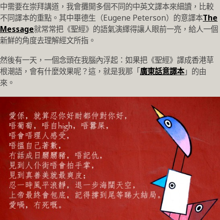
中需要在崇拜講道，我會攤開多個不同的中英文譯本來細讀，比較
不同譯本的重點。其中畢德生（Eugene Peterson）的意譯本
The
Message
就常常把《聖經》的語氣演繹得讓人眼前一亮，給人一個
新鮮的角度去理解經文所指。
然後有一天，一個念頭在我腦內浮起：如果把《聖經》譯成香港草
根潮語，會有什麼效果呢？這，就是我那「
廣東話意譯本
」的由
來。