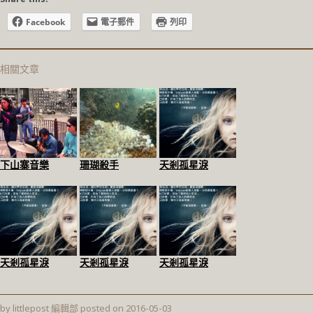
Facebook
電子郵件
列印
相關文章
下山寨音樂
珊瑚殺手
天剎孤星淚
天剎孤星淚
天剎孤星淚
天剎孤星淚
by
littlepost 編輯部
posted on
2016-05-03