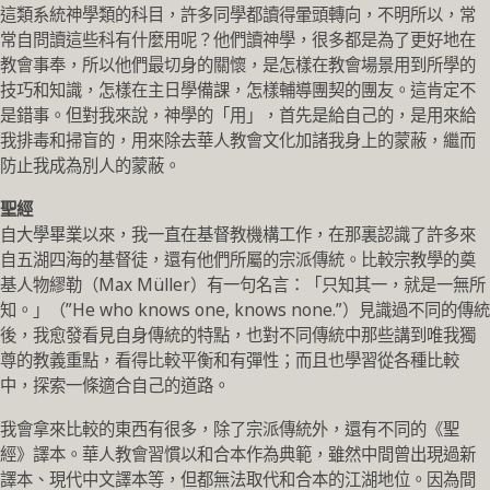
這類系統神學類的科目，許多同學都讀得暈頭轉向，不明所以，常
常自問讀這些科有什麼用呢？他們讀神學，很多都是為了更好地在
教會事奉，所以他們最切身的關懷，是怎樣在教會場景用到所學的
技巧和知識，怎樣在主日學備課，怎樣輔導團契的團友。這肯定不
是錯事。但對我來說，神學的「用」，首先是給自己的，是用來給
我排毒和掃盲的，用來除去華人教會文化加諸我身上的蒙蔽，繼而
防止我成為別人的蒙蔽。
聖經
自大學畢業以來，我一直在基督教機構工作，在那裏認識了許多來
自五湖四海的基督徒，還有他們所屬的宗派傳統。比較宗教學的奠
基人物繆勒（Max Müller）有一句名言：「只知其一，就是一無所
知。」（”He who knows one, knows none.”）見識過不同的傳統
後，我愈發看見自身傳統的特點，也對不同傳統中那些講到唯我獨
尊的教義重點，看得比較平衡和有彈性；而且也學習從各種比較
中，探索一條適合自己的道路。
我會拿來比較的東西有很多，除了宗派傳統外，還有不同的《聖
經》譯本。華人教會習慣以和合本作為典範，雖然中間曾出現過新
譯本、現代中文譯本等，但都無法取代和合本的江湖地位。因為間