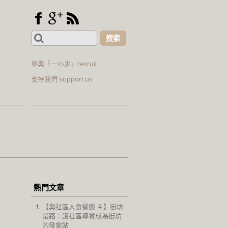
Search
for:
參與「一小步」recruit
支持我們 support us
熱門文章
【與社區人食餐飯 ４】街坊
帶路：讓社區導賞成為街坊
的發電站