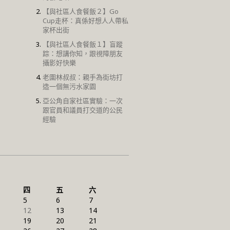
【與社區人食餐飯２】Go
Cup走杯：真係好想人人帶私
家杯出街
【與社區人食餐飯１】盲蹤
踪：想講你知，跟視障朋友
攝影好快樂
老圍林叔叔：親手為街坊打
造一個無污水家園
亞公角自家社區實驗：一次
跟官員和議員打交道的公民
經驗
四
五
六
5
6
7
12
13
14
19
20
21