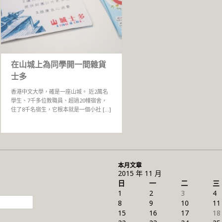
在山城上為同學開一間雜貨
士多
香港中文大學，確是一座山城。 近2萬名
學生、7千多位教職員、超過20幢宿舍，
住了8千名宿生，它根本就是一個小社 […]
本月文章
2015 年 11 月
日
一
二
三
1
2
3
4
8
9
10
11
15
16
17
18