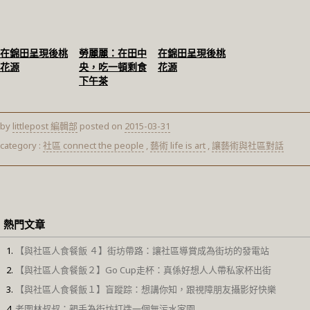
在錦田呈現後桃
勞麗麗：在田中
在錦田呈現後桃
花源
央，吃一頓剩食
花源
下午茶
by
littlepost 編輯部
posted on
2015-03-31
category :
社區 connect the people
,
藝術 life is art
,
讓藝術與社區對話
熱門文章
【與社區人食餐飯 ４】街坊帶路：讓社區導賞成為街坊的發電站
【與社區人食餐飯２】Go Cup走杯：真係好想人人帶私家杯出街
【與社區人食餐飯１】盲蹤踪：想講你知，跟視障朋友攝影好快樂
老圍林叔叔：親手為街坊打造一個無污水家園