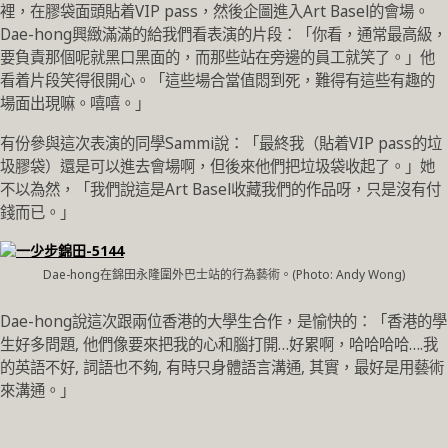
裡，在膠袋面頭貼着VIP pass，然後企圖進入Art Basel的會場。
Dae-hong興緻滿滿的給我們看表演的片段：「你看，通常最高級，
要負責那個呢就黑口黑面的，而那些站在旁邊的員工就笑了。」他
看着片段笑得很開心。「這些場合當值悶到死，難得有這些有趣的
場面出現嘛。嘻嘻。」
有份參與這次表演的同學Sammi說：「最終我（貼着VIP pass的垃
圾膠袋）還是可以進去會場啊，但後來他們把垃圾袋收起了。」她
不以為然，「我們說這是Art Basel收藏我們的作品呀，只是沒有付
錢而已。」
Dae-hong在錦田永隆圍外巴士站的行為藝術。(Photo: Andy Wong)
Dae-hong說這次跟兩位香港的大學生合作，是愉快的：「香港的學
生好多問題, 他們像要來把我的心和腦打開…好累啊，哈哈哈哈….我
的英語不好, 詞語也不夠, 有時只身體語言溝通, 其實，最好是用藝術
來溝通。」