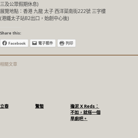
三及公眾假期休息)
展覽地點：香港 九龍 太子 西洋菜南街222號 三字樓
(港鐵太子站B2出口，始創中心後)
Share this:
Facebook
電子郵件
列印
相關文章
立春
驚螫
擔泥 X Reds：
不如，就搭一個
旱廁吧。