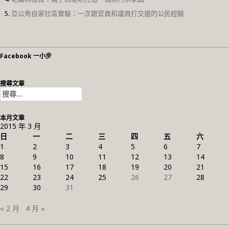
亞公角自家社區實驗：一次跟官員和議員打交道的公民經驗
Facebook 一小步
搜尋文章
搜
尋
關
本月文章
鍵
2015 年 3 月
字:
日
一
二
三
四
五
六
1
2
3
4
5
6
7
8
9
10
11
12
13
14
15
16
17
18
19
20
21
22
23
24
25
26
27
28
29
30
31
« 2 月
4 月 »