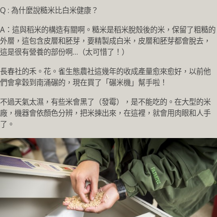
Q : 為什麼說糙米比白米健康？
A：這與稻米的構造有關啊。糙米是稻米脫殼後的米，保留了粗糙的
外層，這包含皮層和胚芽，要精製成白米，皮層和胚芽都會脫去，
這是很有營養的部份啊…（太可惜了！）
長春社的禾。花。雀生態農社這幾年的收成產量愈來愈好，以前他
們會拿穀到南涌碾的，現在買了「碾米機」幫手啦！
不過天氣太濕，有些米會黑了（發霉），是不能吃的。在大型的米
廠，機器會依顏色分辨，把米揀出來，在這裡，就會用肉眼和人手
了。