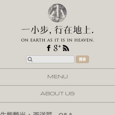
Search
for:
MENU
SKIP TO CONTENT
ABOUT US