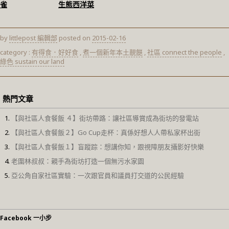
雀
生態西洋菜
by
littlepost 編輯部
posted on
2015-02-16
category :
有得食．好好食
,
煮一個新年本土靚餸
,
社區 connect the people
,
綠色 sustain our land
熱門文章
【與社區人食餐飯 ４】街坊帶路：讓社區導賞成為街坊的發電站
【與社區人食餐飯２】Go Cup走杯：真係好想人人帶私家杯出街
【與社區人食餐飯１】盲蹤踪：想講你知，跟視障朋友攝影好快樂
老圍林叔叔：親手為街坊打造一個無污水家園
亞公角自家社區實驗：一次跟官員和議員打交道的公民經驗
Facebook 一小步