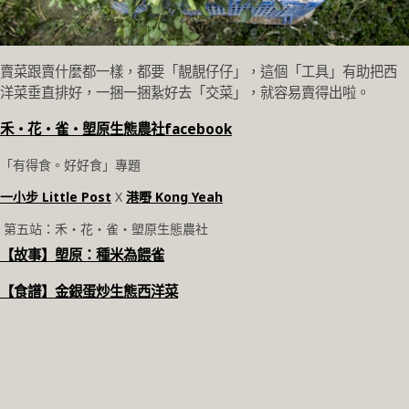
賣菜跟賣什麼都一樣，都要「靚靚仔仔」，這個「工具」有助把西
洋菜垂直排好，一捆一捆紥好去「交菜」，就容易賣得出啦。
禾‧花‧雀‧塱原生態農社facebook
「有得食。好好食」專題
一小步 Little Post
X
港嘢 Kong Yeah
第五站：禾‧花‧雀‧塱原生態農社
【故事】塱原：種米為餵雀
【食譜】金銀蛋炒生態西洋菜