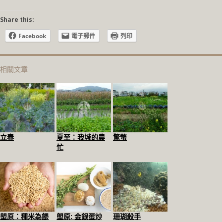
Share this:
Facebook
電子郵件
列印
相關文章
立春
夏至：我城的農
驚螫
忙
塱原：種米為餵
塱原: 金銀蛋炒
珊瑚殺手