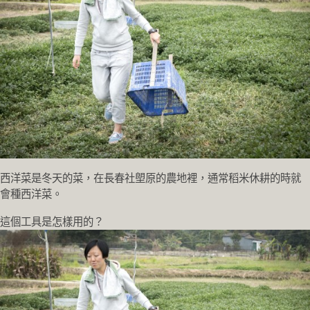
西洋菜是冬天的菜，在長春社塱原的農地裡，通常稻米休耕的時就
會種西洋菜。
這個工具是怎樣用的？