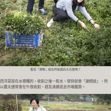
看到「港嘢」朋友們後面的大光燈嗎？
西洋菜是在水裡種的，收割之後一乾水，很快就會「謝晒皮」，所
以農夫通常會在午夜收割，趕及清晨送去市場擺買。