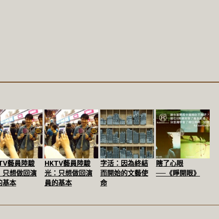
KTV藝員陸駿
HKTV藝員陸駿
字活：因為終結
瞎了心眼
：只想做回演
光：只想做回演
而開始的文藝使
──《睜開眼》
的基本
員的基本
命