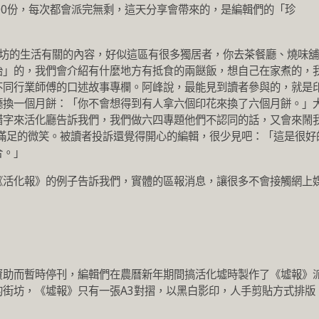
000份，每次都會派完無剩，這天分享會帶來的，是編輯們的「珍
做與街坊的生活有關的內容，好似這區有很多獨居者，你去茶餐廳、燒味舖
枱」的，我們會介紹有什麼地方有抵食的兩餸飯，想自己在家煮的，
不同行業師傅的口述故事專欄。阿峰說，最能見到讀者參與的，就是
廳換一個月餅：「你不會想得到有人拿六個印花來換了六個月餅。」
錯字來活化廳告訴我們，我們做六四專題他們不認同的話，又會來鬧
盡是滿足的微笑。被讀者投訴還覺得開心的編輯，很少見吧：「這是很好
合。」
《活化報》的例子告訴我們，實體的區報消息，讓很多不會接觸網上
資助而暫時停刊，編輯們在農曆新年期間搞活化墟時製作了《墟報》
的街坊，《墟報》只有一張A3對摺，以黑白影印，人手剪貼方式排版