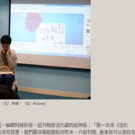
（左）阿峰，（右）Roland
休刊。編輯阿峰形容，這刊物是活化廳的延伸版：「第一次派《活化
地派完就算，我們籍派報紙跟街坊吹水，介紹刊物…後來就可以放在