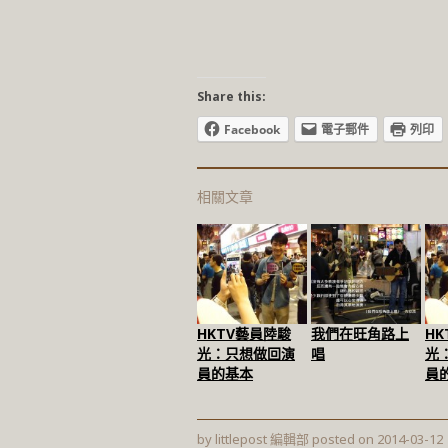
Share this:
Facebook
電子郵件
列印
相關文章
HKTV藝員陸駿
我們在旺角路上
H
光：只想做回演
唱
光
員的基本
員
by
littlepost 編輯部
posted on
2014-03-12