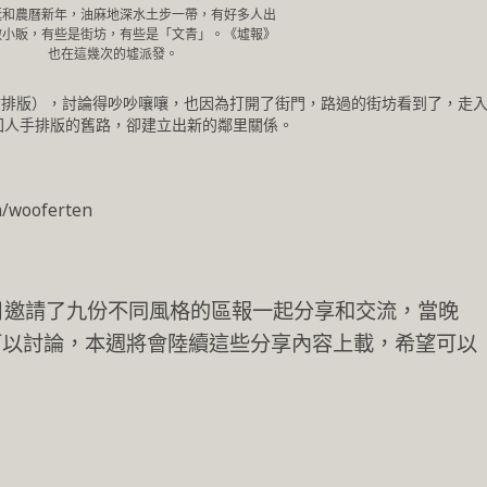
誕和農曆新年，油麻地深水土步一帶，有好多人出
做小販，有些是街坊，有些是「文青」。《墟報》
也在這幾次的墟派發。
貼排版），討論得吵吵嚷嚷，也因為打開了街門，路過的街坊看到了，走
走回人手排版的舊路，卻建立出新的鄰里關係。
/wooferten
日邀請了九份不同風格的區報一起分享和交流，當晚
可以討論，本週將會陸續這些分享內容上載，希望可以