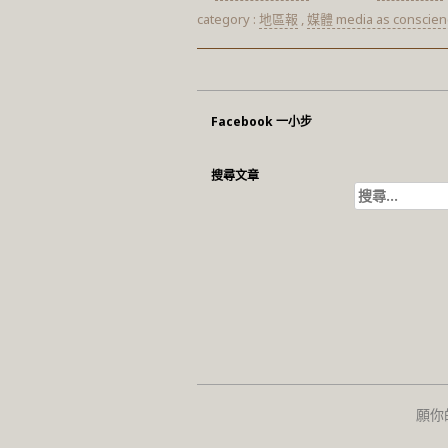
category :
地區報
,
媒體 media as conscien
Facebook 一小步
搜尋文章
搜
尋
關
鍵
字:
願你的