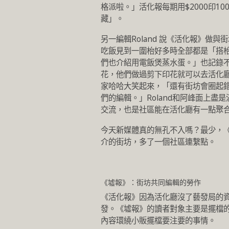
格派啦。」活化報每期用$2000印1
藏」。
另一編輯Roland 說《活化報》
吃飯見到一圍枱好多時全部都是「搭
們也介紹用電飯煲蒸水蛋。」也記錄
花，他們做過剪下印花就可以去活化
家哈哈大笑起來，「還有街坊會圈起
們的編輯。」Roland和阿峰面上
交流，也是社區能在活化廳有一點聚
今天新媒體真的無孔不入嗎？最少，
介的街坊，多了一個社區連繫點。
《墟報》：街坊共同編輯的勞作
《活化報》因為活化廳沒了藝發局的
發。《墟報》的讀者對象主要是擺檔
內容環繞小販擺檔要注要的事情。