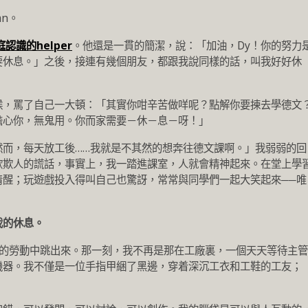
n。
庭認識的helper
。他還是一貫的簡潔，說：「加油，Dy！你的努力
要休息。」之後，接連有幾個朋友，都跟我說同樣的話，叫我好好休
候，罵了自己一大頓：「其實你咁辛苦做咩呢？點解你要揀去學德文
擔心你，無鬼用。你而家需要－休－息－呀！」
然而，每天放工後……我就是不其然的想奔往德文課啊。」我弱弱的回
欺欺人的謊話，事實上，我一踏進課室，人就會精神起來。在堂上學
清醒；玩遊戲投入得叫自己也驚訝，常常與同學們一起大笑起來──唯
我的休息。
複的勞動中跳出來。那一刻，我不再是那在工廠裏，一個天天等待主管
機器。我不僅是一位手指甲綑了黑邊，穿着深沉工衣和工鞋的工友；