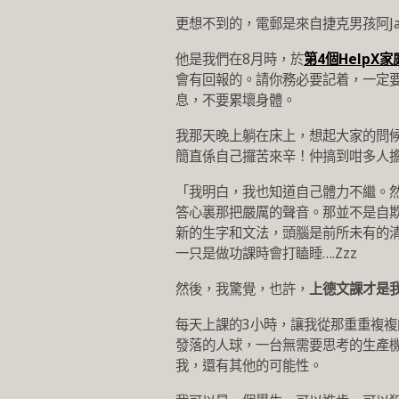
更想不到的，電郵是來自捷克男孩阿Ja
他是我們在8月時，於
第4個HelpX家
會有回報的。請你務必要記着，一定
息，不要累壞身體。
我那天晚上躺在床上，想起大家的問
簡直係自己攞苦來辛！仲搞到咁多人
「我明白，我也知道自己體力不繼。
答心裏那把嚴厲的聲音。那並不是自
新的生字和文法，頭腦是前所未有的
一只是做功課時會打瞌睡….Zzz
然後，我驚覺，也許，
上德文課才是
每天上課的3小時，讓我從那重重複
發落的人球，一台無需要思考的生產
我，還有其他的可能性。