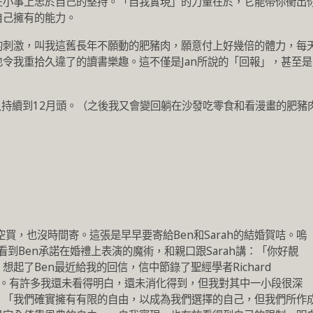
在小事上忠於自己的堅持。「自我實現」的力量在於，它能帶你衝出
自己擁有的能力。
的刺激，叫我這舊長年不願動的肥豬肉，願意付上好幾倍的體力，每
令我重拾久違了的讀書樂趣。這不僅是Jan所說的「回報」，甚至是
，只持續到12月頭。（之後我又會變回躺在沙發吃零食和看漫畫的肥豬
沒空買，也沒時間寄。這張是早早要寄給Ben和Sarah的結婚賀咭。嗚
到Ben承諾在婚禮上表演的魔術，和親口跟Sarah講：「你好靚
起了Ben最近給我的回信，信中節錄了聖經學者Richard
幾段。有許多我還未看得明白，還未消化得到，但我對其中一小段很深
：「我們確實擁有有限的自由，以成為我們選擇的自己，但我們所作