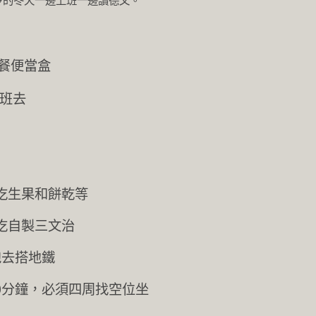
冷的冬天一邊上班一邊讀德文。
午餐便當盒
上班去
小休，吃生果和餅乾等
休，吃自製三文治
度跑去搭地鐵
約10分鐘，必須四周找空位坐