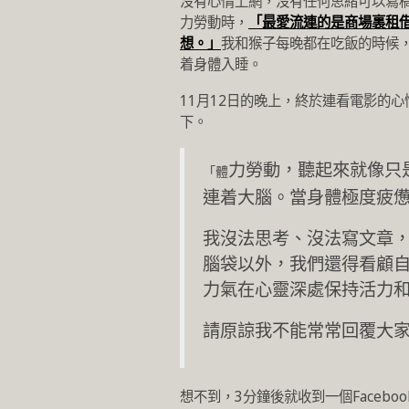
沒有心情上網，沒有任何思緒可以寫
力勞動時，
「最愛流連的是商場裏租
想。」
我和猴子每晚都在吃飯的時候
着身體入睡。
11月12日的晚上，終於連看電影的
下。
力勞動，聽起來就像只
「體
連着大腦。當身體極度疲
我沒法思考、沒法寫文章，
腦袋以外，我們還得看顧
力氣在心靈深處保持活力
請原諒我不能常常回覆大
想不到，3分鐘後就收到一個Faceboo