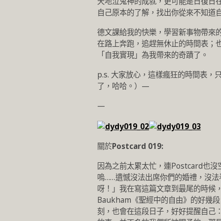
天地泣鬼神的成就，更可能是日復日
自己原本的了解，找出你從來不知道
德文課給我的快樂，學習新事物帶來
在路上奔跑，追趕無休止的時間表；也
「自我實現」為我帶來的奇蹟了。
p.s. 大家放心，這樣瘋狂的時間表
了，哈哈。）—
—
關於
Postcard 019:
因為之前太累太忙，連Postcard也
嗚……遺憾沒法出席你們的婚禮，沒法看
呀！」我在寫這篇文章到最尾的時候，想
Baukham《聖經中的自由》的好
刻，也會在這段日子，好好提醒自己