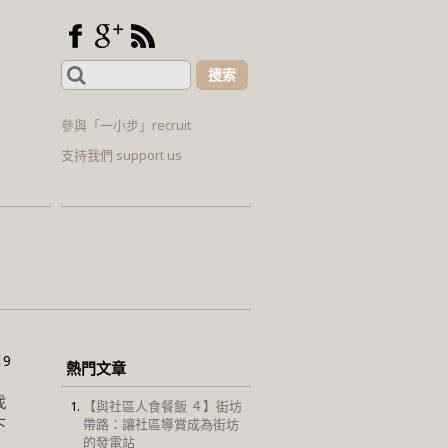
Search
for:
參與「一小步」recruit
支持我們 support us
19
熱門文章
找
【與社區人食餐飯 ４】街坊
下
帶路：讓社區導賞成為街坊
的發電站