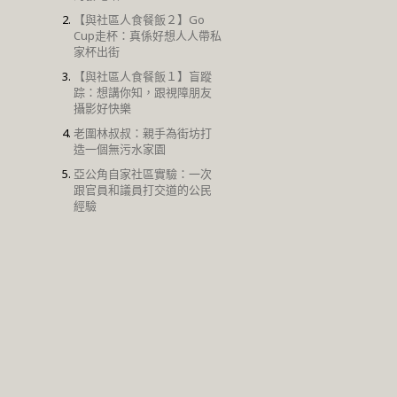
【與社區人食餐飯２】Go
Cup走杯：真係好想人人帶私
家杯出街
【與社區人食餐飯１】盲蹤
踪：想講你知，跟視障朋友
攝影好快樂
老圍林叔叔：親手為街坊打
造一個無污水家園
亞公角自家社區實驗：一次
跟官員和議員打交道的公民
經驗