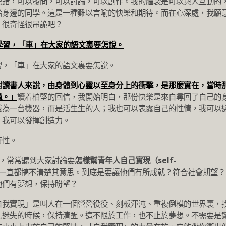
犯錯，可以發問，可以討論，可以創作。我的腦袋是可以與人互動的
給身邊的同學。這是一種難以言喻的快樂和期待。而在心深處，我願
，很奇怪很吊詭吧？
習，「車」在大家的語文裏要怎說。
對讀書人來說，由身體到心靈以至身分上的衝擊，是那麼實在，當時
過。」
讀着柏堅的回信，我開始明白，那份快樂是來自尋回了自己的
我為一台機器，而是活生生的人；我也可以表露自己的性情，我可以
，我可以發揮創造力。
特性。
」，常常聽到大家討論要
怎樣幫青年人自己實現（self-
一直都搞不清楚其意思。到底是要讓他們有所成就？符合社會期望？
他們有夢想，保持盼望？
自我實現」是叫人在一個營營役役、刻板渾沌、重複倒模的世界裏，
亂迷失的時候，保持清醒。這不限於工作，也不止於夢想。不需要是