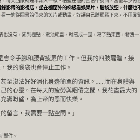
稿，每天回家就是木頭人一樣。柏堅在他的回信中說到，當他年少做
借錄影帶的影視店，坐在櫥窗外的梯級看娛樂片，腦袋放空，什麼也
，看一齣從圖書館借來的笑片或動畫，好讓自己膊頭鬆下來，不用繃
心情也沒有，累到極點，電池耗盡，就窩成一團，寫了點東西，發洩一
是會令手腳和腰背疲累的工作。但我的四肢驅體，接
憊，我的腦袋也會停止工作。
甚至沒法好好消化身邊簡單的資訊。……而在身體與
自己的心靈。在每天的疲勞與睏倦之間，我花盡最大的
和充滿盼望，為上帝的恩而快樂。
家的留言，我需要一點空間。」
k 郵件。