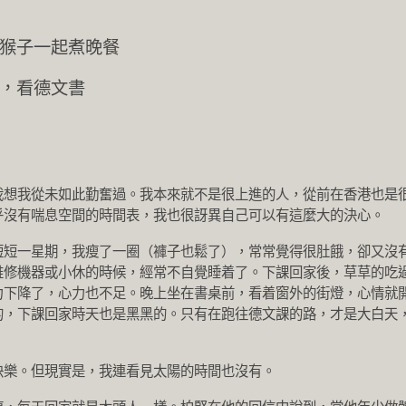
，與猴子一起煮晚餐
課，看德文書
我想我從未如此勤奮過。我本來就不是很上進的人，從前在香港也是
乎沒有喘息空間的時間表，我也很訝異自己可以有這麼大的決心。
短短一星期，我瘦了一圈（褲子也鬆了），常常覺得很肚餓，卻又沒
維修機器或小休的時候，經常不自覺睡着了。下課回家後，草草的吃
力下降了，心力也不足。晚上坐在書桌前，看着窗外的街燈，心情就
的，下課回家時天也是黑黑的。只有在跑往德文課的路，才是大白天
快樂。但現實是，我連看見太陽的時間也沒有。