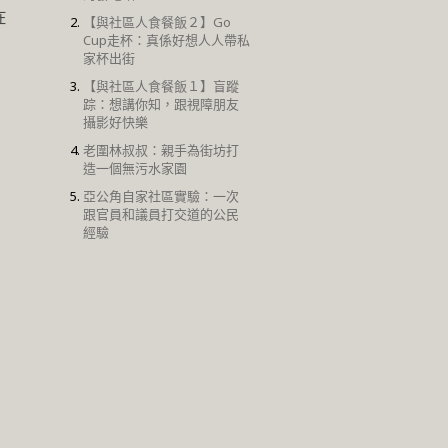
在
【與社區人食餐飯２】Go
Cup走杯：真係好想人人帶私
家杯出街
【與社區人食餐飯１】盲蹤
踪：想講你知，跟視障朋友
攝影好快樂
老圍林叔叔：親手為街坊打
造一個無污水家園
亞公角自家社區實驗：一次
跟官員和議員打交道的公民
經驗