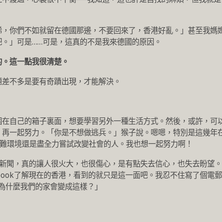
唏，你們不如就留在德國那邊，不要回來了，香港好亂。」甚至我媽
吧。」可是……可是，這真的不是我來德國的原因。
的。這一點我很清楚。
題差不多是要有奇蹟出現，才能解決。
困在自己的箱子裏面，想要學習另外一種生活方式。然後，或許，可
，再一起努力。「你是不想做逃兵。」猴子說。嗯嗯，特別是這幾年
許多在艱難環境還是盡全力嘗試改變社會的人。我也想一起努力啊！
k上的新聞，真的讓人很火大，也很傷心，是有點失去信心，也失去盼望。
ebook了解現在的香港，看到的就只是這一面吧。我忍不住寫了個電郵
：「為什麼我們的家會變成這樣？」