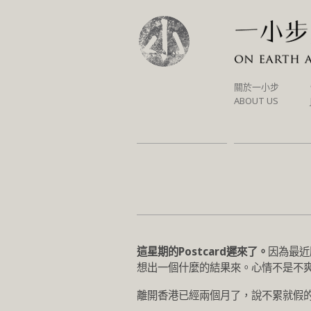
SKIP
關於一小步
TO
ABOUT US
CONTENT
這星期的Postcard遲來了。
因為最近
想出一個什麼的結果來。心情不是不
離開香港已經兩個月了，說不累就假