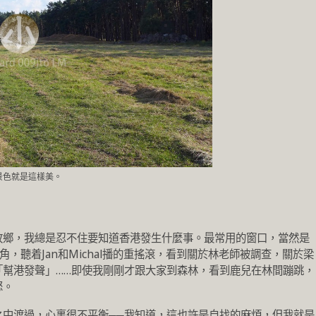
景色就是這樣美。
故鄉，我總是忍不住要知道香港發生什麼事。最常用的窗口，當然是
om的一角，聽着Jan和Michal播的重搖滾，看到關於林老師被調查，關於梁
「幫港發聲」……即使我剛剛才跟大家到森林，看到鹿兒在林間蹦跳，
怒。
之中渡過，心裏很不平衡──我知道，這也許是自找的麻煩，但我就是