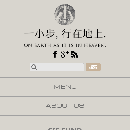
Search
for:
MENU
SKIP TO CONTENT
ABOUT US