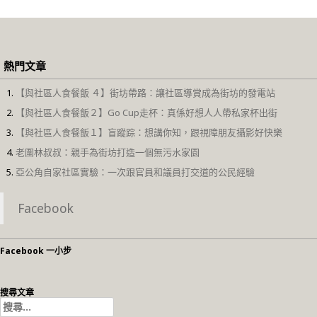
熱門文章
【與社區人食餐飯 ４】街坊帶路：讓社區導賞成為街坊的發電站
【與社區人食餐飯２】Go Cup走杯：真係好想人人帶私家杯出街
【與社區人食餐飯１】盲蹤踪：想講你知，跟視障朋友攝影好快樂
老圍林叔叔：親手為街坊打造一個無污水家園
亞公角自家社區實驗：一次跟官員和議員打交道的公民經驗
Facebook
Facebook 一小步
搜尋文章
搜