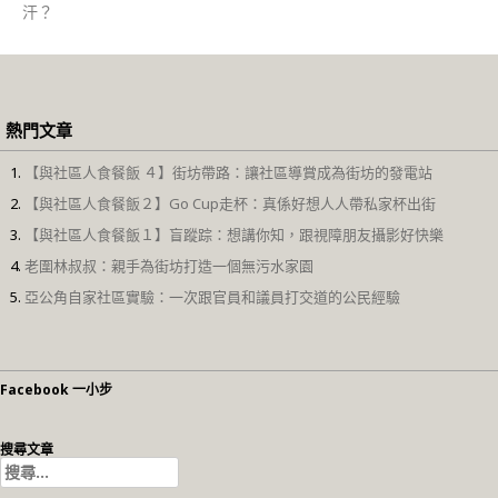
汗？
熱門文章
【與社區人食餐飯 ４】街坊帶路：讓社區導賞成為街坊的發電站
【與社區人食餐飯２】Go Cup走杯：真係好想人人帶私家杯出街
【與社區人食餐飯１】盲蹤踪：想講你知，跟視障朋友攝影好快樂
老圍林叔叔：親手為街坊打造一個無污水家園
亞公角自家社區實驗：一次跟官員和議員打交道的公民經驗
Facebook 一小步
搜尋文章
搜
尋