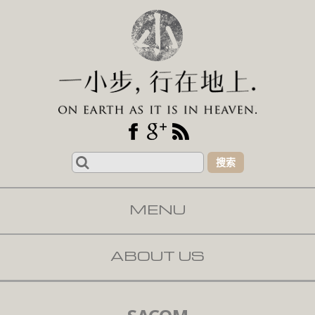
Search
for:
MENU
SKIP TO CONTENT
ABOUT US